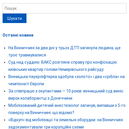
Пошук:
Останні новини
На Вінниччині за два дні у трьох ДТП загинула людина, ще
троє травмувалися
Суд над суддею: ВАКС розгляне справу про конфіскацію
київських квартир голови Немирівського райсуду
Вінницька пауерліфтерка здобула «золото» і два «срібла» на
чемпіонаті Європи
За співпрацю з окупантами — 10 років: вінницький суд виніс
вирок колаборантці з Донеччини
Мобілізований дитячий анестезіолог загинув, випавши з 5-го
поверху на Вінниччині: що відомо?
«Відкуп» від мобілізації та земельні оборудки: на Вінниччині
задокументували три корупційні схеми