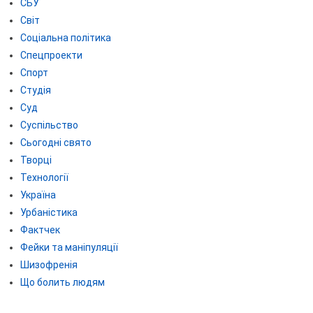
СБУ
Світ
Соціальна політика
Спецпроекти
Спорт
Студія
Суд
Суспільство
Сьогодні свято
Творці
Технології
Україна
Урбаністика
Фактчек
Фейки та маніпуляції
Шизофренія
Що болить людям