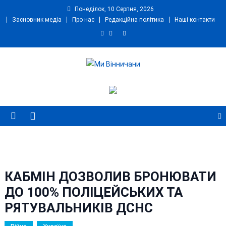
Skip
Понеділок, 10 Серпня, 2026
to
Засновник медіа
Про нас
Редакційна політика
Наші контакти
content
Ми Вінничани
Незалежний інформаційний портал Вінничини
КАБМІН ДОЗВОЛИВ БРОНЮВАТИ
ДО 100% ПОЛІЦЕЙСЬКИХ ТА
РЯТУВАЛЬНИКІВ ДСНС