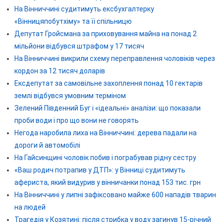
На Вінниччині судитимуть ексбухгалтерку
«Вінницяпобутхіму» та її спільницю
Депутат Гройсмана за приховування майна на понад 2
мільйони відбувся штрафом у 17 тисяч
На Вінниччині викрили схему переправлення чоловіків через
кордон за 12 тисяч доларів
Ексдепутат за самовільне захоплення понад 10 гектарів
землі відбувся умовним терміном
Зелений Південний Буг і «ідеальні» аналізи: що показали
проби води і про що вони не говорять
Негода наробила лиха на Вінниччині: дерева падали на
дороги й автомобілі
На Гайсинщині чоловік побив і пограбував рідну сестру
«Ваш родич потрапив у ДТП»: у Вінниці судитимуть
афериста, який видурив у вінничанки понад 153 тис. грн
На Вінниччині у липні зафіксовано майже 600 нападів тварин
на людей
Трагедія у Козятині: після стрибка у воду загинув 15-річний