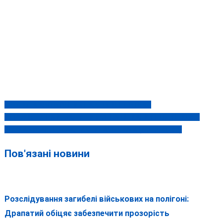
СВОЛОТА АБО БУВШИХ НАРДЕПІВ НЕ БУВАЄ
Навігація
12 РОКІВ ТЮРМИ: ЗАДУШИВ СПІВМЕШКАНКУ ПОДУШКОЮ І
записів
РОЗКАЗУВАВ, ЩО ЗАДИХНУЛАСЬ САМА (фото, відео)
Пов'язані новини
Розслідування загибелі військових на полігоні:
Драпатий обіцяє забезпечити прозорість