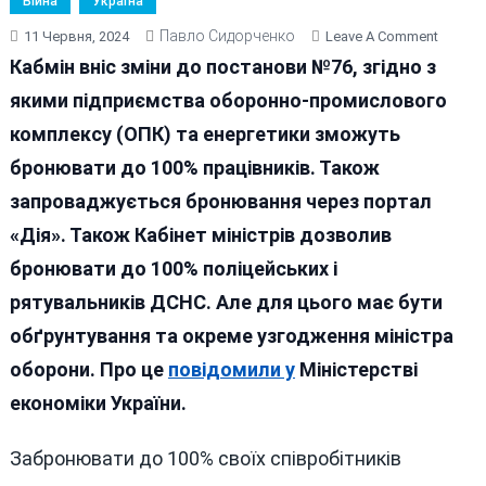
Війна
Україна
Павло Сидорченко
On
11 Червня, 2024
Leave A Comment
КАБМІ
Кабмін вніс зміни до постанови №76, згідно з
ДОЗВО
якими підприємства оборонно-промислового
БРОНЮ
комплексу (ОПК) та енергетики зможуть
ДО
100%
бронювати до 100% працівників. Також
ПОЛІЦ
запроваджується бронювання через портал
ТА
«Дія». Також Кабінет міністрів дозволив
РЯТУВ
ДСНС
бронювати до 100% поліцейських і
рятувальників ДСНС. Але для цього має бути
обґрунтування та окреме узгодження міністра
оборони. Про це
повідомили у
Міністерстві
економіки України.
Забронювати до 100% своїх співробітників