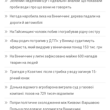
Зелений Південний Буг і «ідеальні» аналізи: що показали
проби води і про що вони не говорять
Негода наробила лиха на Вінниччині: дерева падали на
дороги й автомобілі
На Гайсинщині чоловік побив і пограбував рідну сестру
«Ваш родич потрапив у ДТП»: у Вінниці судитимуть
афериста, який видурив у вінничанки понад 153 тис. грн
На Вінниччині у липні зафіксовано майже 600 нападів
тварин на людей
Трагедія у Козятині: після стрибка у воду загинув 15-
річний юнак
Донька відомого агробарона виграла суд у газової
компанії: позов на 729 тисяч відхилили
Попри політичне охолодження між Києвом і Варшавою
Польща продовжує допомагати Вінниччині