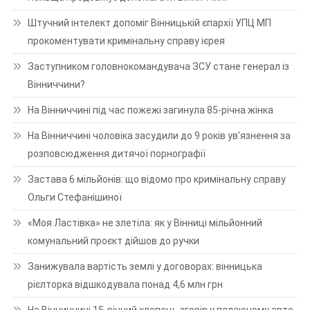
Штучний інтелект допоміг Вінницькій єпархії УПЦ МП
прокоментувати кримінальну справу ієрея
Заступником головнокомандувача ЗСУ стане генерал із
Вінниччини?
На Вінниччині під час пожежі загинула 85-річна жінка
На Вінниччині чоловіка засудили до 9 років ув’язнення за
розповсюдження дитячої порнографії
Застава 6 мільйонів: що відомо про кримінальну справу
Ольги Стефанішиної
«Моя Ластівка» не злетіла: як у Вінниці мільйонний
комунальний проєкт дійшов до ручки
Занижувала вартість землі у договорах: вінницька
рієлторка відшкодувала понад 4,6 млн грн