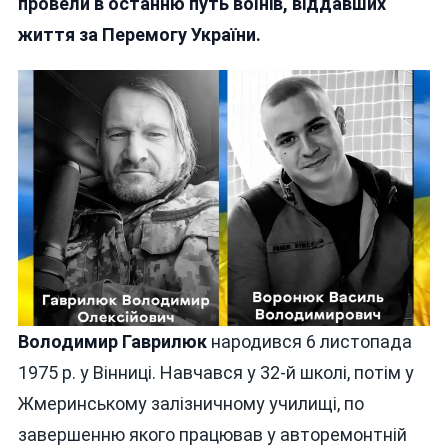
провели в останню путь воїнів, віддавших
СВОЇМИ
життя за Перемогу України.
СИНАМИ
ВОЛОДИМИРОМ
ГАВРИЛЮКОМ
ТА
ВАСИЛЕМ
ВОРОНЮКОМ
Володимир Гаврилюк
народився 6 листопада
1975 р. у Вінниці. Навчався у 32-й школі, потім у
Жмеринському залізничному училищі, по
завершенню якого працював у авторемонтній