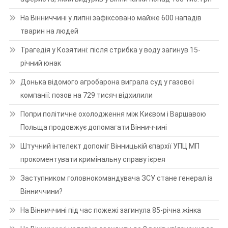
На Вінниччині у липні зафіксовано майже 600 нападів
тварин на людей
Трагедія у Козятині: після стрибка у воду загинув 15-
річний юнак
Донька відомого агробарона виграла суд у газової
компанії: позов на 729 тисяч відхилили
Попри політичне охолодження між Києвом і Варшавою
Польща продовжує допомагати Вінниччині
Штучний інтелект допоміг Вінницькій єпархії УПЦ МП
прокоментувати кримінальну справу ієрея
Заступником головнокомандувача ЗСУ стане генерал із
Вінниччини?
На Вінниччині під час пожежі загинула 85-річна жінка