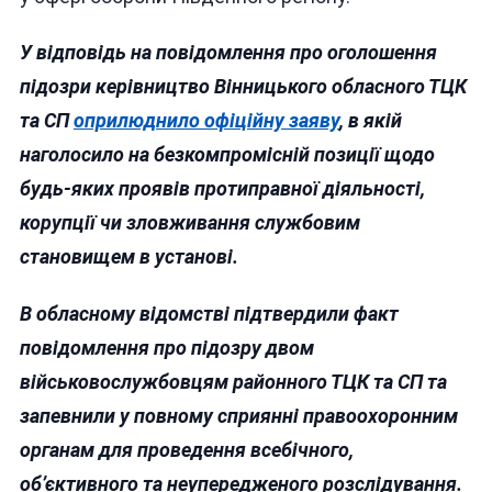
У відповідь на повідомлення про оголошення
підозри керівництво Вінницького обласного ТЦК
та СП
оприлюднило офіційну заяву
, в якій
наголосило на безкомпромісній позиції щодо
будь-яких проявів протиправної діяльності,
корупції чи зловживання службовим
становищем в установі.
В обласному відомстві підтвердили факт
повідомлення про підозру двом
військовослужбовцям районного ТЦК та СП та
запевнили у повному сприянні правоохоронним
органам для проведення всебічного,
об’єктивного та неупередженого розслідування.