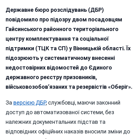
ДБР
Державне бюро розслідувань (ДБР)
Викрило
Посадовців
повідомило про підозру двом посадовцям
Гайсинського
Гайсинського районного територіального
ТЦК
центру комплектування та соціальної
На
Системному
підтримки (ТЦК та СП) у Вінницькій області. Їх
Втручанні
підозрюють у систематичному внесенні
В
недостовірних відомостей до Єдиного
Реєстр
«Оберіг»
державного реєстру призовників,
військовозобов’язаних та резервістів «Оберіг».
За
версією ДБР
, службовці, маючи законний
доступ до автоматизованої системи, без
належних документальних підстав та
відповідних офіційних наказів вносили зміни до