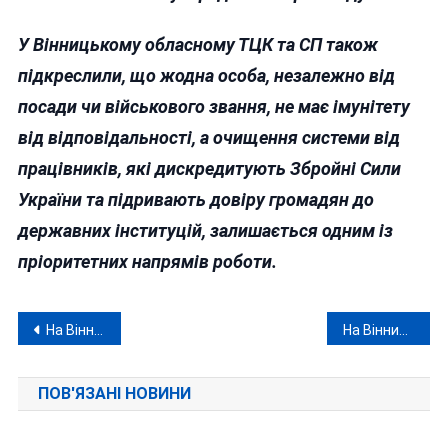
У Вінницькому обласному ТЦК та СП також
підкреслили, що жодна особа, незалежно від
посади чи військового звання, не має імунітету
від відповідальності, а очищення системи від
працівників, які дискредитують Збройні Сили
України та підривають довіру громадян до
державних інституцій, залишається одним із
пріоритетних напрямів роботи.
Навігація
На Вінниччині через спалах африканської чуми свиней запровадили карантинні обмеження
На Вінниччині уродженець росії отримав 12 років за спробу вбити колишню співмешканку та чотирьох пасажирів
записів
ПОВ'ЯЗАНІ НОВИНИ