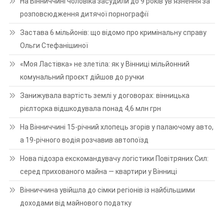
На Вінниччині чоловіка засудили до 9 років ув’язнення за
розповсюдження дитячої порнографії
Застава 6 мільйонів: що відомо про кримінальну справу
Ольги Стефанішиної
«Моя Ластівка» не злетіла: як у Вінниці мільйонний
комунальний проєкт дійшов до ручки
Занижувала вартість землі у договорах: вінницька
рієлторка відшкодувала понад 4,6 млн грн
На Вінниччині 15-річний хлопець згорів у палаючому авто,
а 19-річного водія розчавив автопоїзд
Нова підозра екскомандувачу логістики Повітряних Сил:
серед прихованого майна — квартири у Вінниці
Вінниччина увійшла до сімки регіонів із найбільшими
доходами від майнового податку