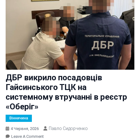
ДБР викрило посадовців
Гайсинського ТЦК на
системному втручанні в реєстр
«Оберіг»
Вінничина
Павло Сидорченко
4 Червня, 2026
On
Leave A Comment