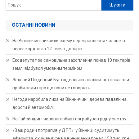
Пошук:
ОСТАННІ НОВИНИ
На Вінниччині викрили схему переправлення чоловіків
через кордон за 12 тисяч доларів
Ексдепутат за самовільне захоплення понад 10 гектарів
землі відбувся умовним терміном
Зелений Південний Буг і «ідеальні» аналізи: що показали
проби води і про що вони не говорять
Негода наробила лиха на Вінниччині: дерева падали на
дороги й автомобілі
На Гайсинщині чоловік побив і пограбував рідну сестру
«Ваш родич потрапив у ДТП»: у Вінниці судитимуть
афериста, який видурив у вінничанки понад 153 тис. грн