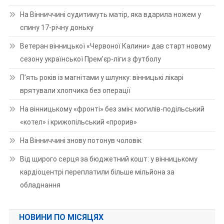
На Вінниччині судитимуть матір, яка вдарила ножем у
спину 17-річну доньку
Ветеран вінницької «Червоної Калини» дав старт новому
сезону української Прем’єр-ліги з футболу
П’ять років із магнітами у шлунку: вінницькі лікарі
врятували хлопчика без операції
На вінницькому «фронті» без змін: могилів-подільський
«котел» і крижопільський «прорив»
На Вінниччині знову потонув чоловік
Від щирого серця за бюджетний кошт: у вінницькому
кардіоцентрі переплатили більше мільйона за
обладнання
НОВИНИ ПО МІСЯЦЯХ