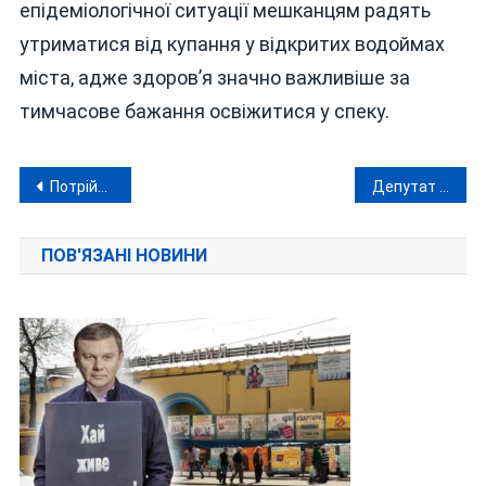
епідеміологічної ситуації мешканцям радять
утриматися від купання у відкритих водоймах
міста, адже здоров’я значно важливіше за
тимчасове бажання освіжитися у спеку.
Навігація
Потрійна автотроща на Вінниччині: поблизу Комарова зіткнулися три автомобілі, є постраждалий
Депутат вимагав 32 тисячі доларів за рішення міськради, яке б не ухвалили без підтримки «стратегів Гройсмана»
записів
ПОВ'ЯЗАНІ НОВИНИ