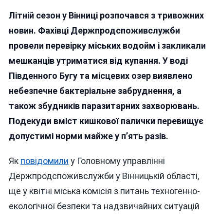
У
Літній сезон у Вінниці розпочався з тривожних
Водоймах
Вінниці
новин. Фахівці Держпродспоживслужби
Виявили
провели перевірку міських водойм і закликали
Кишкову
мешканців утриматися від купання. У воді
Паличку
Та
Південного Бугу та місцевих озер виявлено
Паразитів:
небезпечне бактеріальне забруднення, а
На
також збудників паразитарних захворювань.
Пляжах
Встановлять
Подекуди вміст кишкової палички перевищує
Таблички
допустимі норми майже у п’ять разів.
«Купатися
Заборонено!»
Як
повідомили
у Головному управлінні
Держпродспоживслужби у Вінницькій області,
ще у квітні міська комісія з питань техногенно-
екологічної безпеки та надзвичайних ситуацій