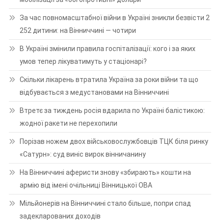
За час повномасштабної війни в Україні зникли безвісти 2
252 дитини: на Вінниччині — чотири
В Україні змінили правила госпіталізації: кого і за яких
умов тепер лікуватимуть у стаціонарі?
Скільки лікарень втратила Україна за роки війни та що
відбувається з медустановами на Вінниччині
Втретє за тиждень росія вдарила по Україні балістикою:
жодної ракети не перехопили
Порізав ножем двох військовослужбовців ТЦК біля ринку
«Сатурн»: суд виніс вирок вінничанину
На Вінниччині аферисти знову «збирають» кошти на
армію від імені очільниці Вінницької ОВА
Мільйонерів на Вінниччині стало більше, попри спад
задекларованих доходів