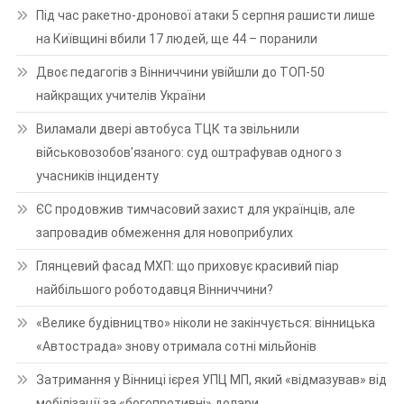
Під час ракетно-дронової атаки 5 серпня рашисти лише
на Київщині вбили 17 людей, ще 44 – поранили
Двоє педагогів з Вінниччини увійшли до ТОП-50
найкращих учителів України
Виламали двері автобуса ТЦК та звільнили
військовозобов’язаного: суд оштрафував одного з
учасників інциденту
ЄС продовжив тимчасовий захист для українців, але
запровадив обмеження для новоприбулих
Глянцевий фасад МХП: що приховує красивий піар
найбільшого роботодавця Вінниччини?
«Велике будівництво» ніколи не закінчується: вінницька
«Автострада» знову отримала сотні мільйонів
Затримання у Вінниці ієрея УПЦ МП, який «відмазував» від
мобілізації за «богопротивні» долари