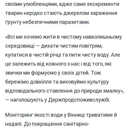
своїми улюбленцями, адже саме екскременти
тварин нерідко стають джерелом зараження
ґрунту небезпечними паразитами.
«Всі ми хочемо жити в чистому навколишньому
середовищі — дихати чистим повітрям,
купатися в чистій річці та пити чисту воду. Але
це залежить від кожного з нас і від того, які
звички ми формуємо у своїх дітей. Тож
бережімо довкілля та виховуймо культуру
відповідального ставлення до природи змалку»,
— наголошують у Держпродспоживслужбі.
Моніторинг якості води у Вінниці триватиме й
надалі. До покращення санітарно-