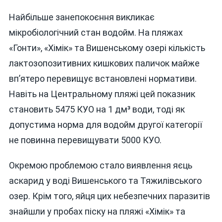
Найбільше занепокоєння викликає
мікробіологічний стан водойм. На пляжах
«Гонти», «Хімік» та Вишенському озері кількість
лактозопозитивних кишкових паличок майже
вп’ятеро перевищує встановлені нормативи.
Навіть на Центральному пляжі цей показник
становить 5475 КУО на 1 дм³ води, тоді як
допустима норма для водойм другої категорії
не повинна перевищувати 5000 КУО.
Окремою проблемою стало виявлення яєць
аскарид у воді Вишенського та Тяжилівського
озер. Крім того, яйця цих небезпечних паразитів
знайшли у пробах піску на пляжі «Хімік» та