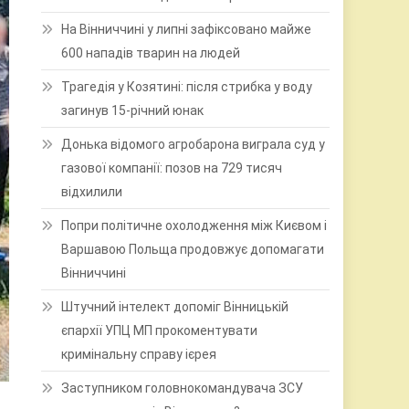
На Вінниччині у липні зафіксовано майже
600 нападів тварин на людей
Трагедія у Козятині: після стрибка у воду
загинув 15-річний юнак
Донька відомого агробарона виграла суд у
газової компанії: позов на 729 тисяч
відхилили
Попри політичне охолодження між Києвом і
Варшавою Польща продовжує допомагати
Вінниччині
Штучний інтелект допоміг Вінницькій
єпархії УПЦ МП прокоментувати
кримінальну справу ієрея
Заступником головнокомандувача ЗСУ