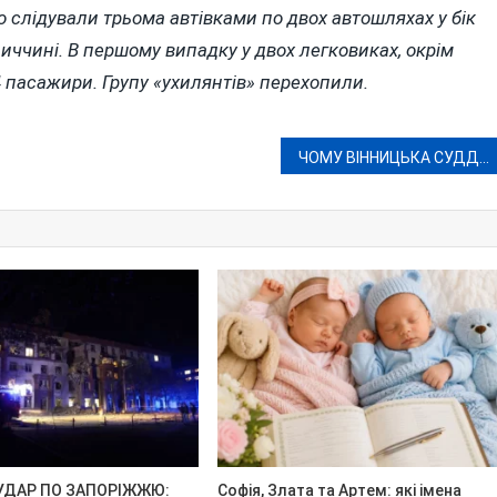
 слідували трьома автівками по двох автошляхах у бік
иччині. В першому випадку у двох легковиках, окрім
а 4 пасажири. Групу «ухилянтів» перехопили.
ЧОМУ ВІННИЦЬКА СУДДЯ РОМАНЧУК ВІДПУСТИЛА КРИМІНАЛЬНОГО АВТОРИТЕТА «АШОТА»?
УДАР ПО ЗАПОРІЖЖЮ:
Софія, Злата та Артем: які імена