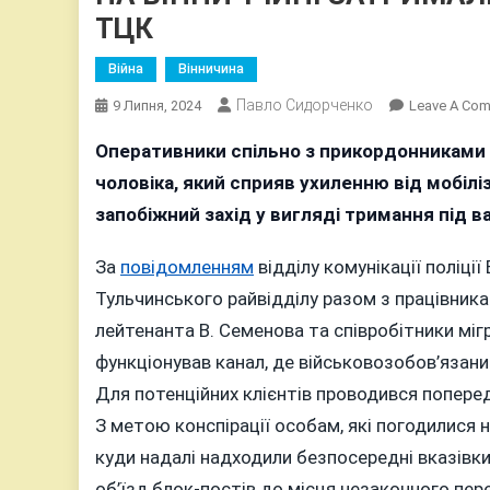
ТЦК
Війна
Вінничина
Павло Сидорченко
9 Липня, 2024
Leave A Co
Оперативники спільно з прикордонниками т
чоловіка, який сприяв ухиленню від мобіліз
запобіжний захід у вигляді тримання під в
За
повідомленням
відділу комунікації поліції
Тульчинського райвідділу разом з працівника
лейтенанта В. Семенова та співробітники міг
функціонував канал, де військовозобов’язаним
Для потенційних клієнтів проводився поперед
З метою конспірації особам, які погодилися н
куди надалі надходили безпосередні вказівки
об’їзд блок-постів до місця незаконного пе