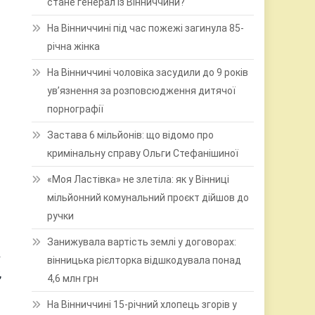
стане генерал із Вінниччини?
На Вінниччині під час пожежі загинула 85-
річна жінка
На Вінниччині чоловіка засудили до 9 років
ув’язнення за розповсюдження дитячої
порнографії
Застава 6 мільйонів: що відомо про
кримінальну справу Ольги Стефанішиної
«Моя Ластівка» не злетіла: як у Вінниці
мільйонний комунальний проєкт дійшов до
ручки
Занижувала вартість землі у договорах:
.
вінницька рієлторка відшкодувала понад
,
4,6 млн грн
На Вінниччині 15-річний хлопець згорів у