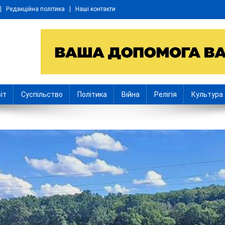
Редакційна політика
Наші контакти
іт
Суспільство
Політика
Війна
Релігія
Культура