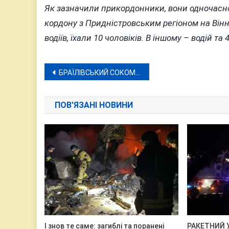
Як зазначили прикордонники, вони одночасно
кордону з Придністровським регіоном на Вінн
водіїв, їхали 10 чоловіків. В іншому – водій т
Навігація
БРАЇЛІВСЬКИЙ СОКОМОРСОВИЙ ЗАВОД НЕ ХОЧУТЬ КУПЛЯТИ НАВІТЬ ПО ЦІНІ КІМНАТИ У ГУРТОЖИТКУ (фоторепортаж)
записів
ПОВ'ЯЗАНІ НОВИНИ
І знов те саме: загиблі та поранені
РАКЕТНИЙ 