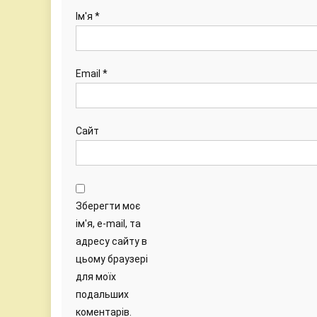
Ім'я
*
Email
*
Сайт
Зберегти моє
ім'я, e-mail, та
адресу сайту в
цьому браузері
для моїх
подальших
коментарів.