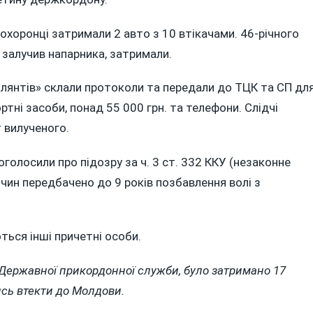
оохоронці затримали 2 авто з 10 втікачами. 46-річного
 залучив напарника, затримали.
илянтів» склали протоколи та передали до ТЦК та СП дл
ртні засоби, понад 55 000 грн. та телефони. Слідчі
 вилученого.
олосили про підозру за ч. 3 ст. 332 ККУ (незаконне
очин передбачено до 9 років позбавлення волі з
ься інші причетні особи.
Державної прикордонної служби, було затримано 17
ись втекти до Молдови.