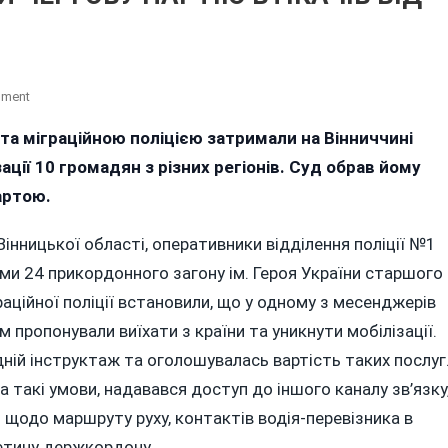
On
mment
НА
а міграційною поліцією затримали на Вінниччині
ВІННИЧЧИНІ
ації 10 громадян з різних регіонів. Суд обрав йому
ЗАТРИМАЛИ
ЧЕРГОВУ
артою.
ПАРТІЮ
ВТІКАЧІВ
 Вінницької області, оперативники відділення поліції №1
ВІД
ми 24 прикордонного загону ім. Героя України старшого
ТЦК
раційної поліції встановили, що у одному з месенджерів
 пропонували виїхати з країни та уникнути мобілізації.
ній інструктаж та оголошувалась вартість таких послуг
а такі умови, надавався доступ до іншого каналу зв’язку
 щодо маршруту руху, контактів водія-перевізника в
ретину держкордону.