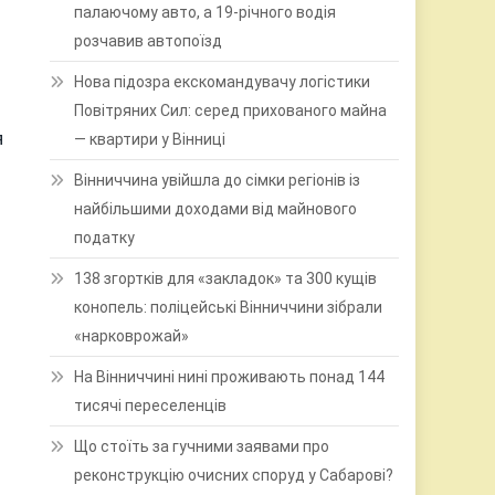
палаючому авто, а 19-річного водія
розчавив автопоїзд
Нова підозра екскомандувачу логістики
Повітряних Сил: серед прихованого майна
я
— квартири у Вінниці
Вінниччина увійшла до сімки регіонів із
найбільшими доходами від майнового
податку
138 згортків для «закладок» та 300 кущів
конопель: поліцейські Вінниччини зібрали
«нарковрожай»
На Вінниччині нині проживають понад 144
тисячі переселенців
Що стоїть за гучними заявами про
реконструкцію очисних споруд у Сабарові?