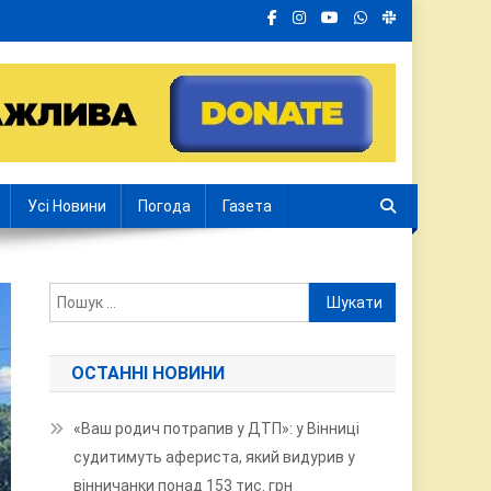
Усі Новини
Погода
Газета
Пошук:
ОСТАННІ НОВИНИ
«Ваш родич потрапив у ДТП»: у Вінниці
судитимуть афериста, який видурив у
вінничанки понад 153 тис. грн