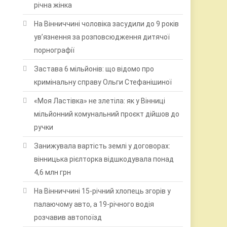
річна жінка
На Вінниччині чоловіка засудили до 9 років
ув’язнення за розповсюдження дитячої
порнографії
Застава 6 мільйонів: що відомо про
кримінальну справу Ольги Стефанішиної
«Моя Ластівка» не злетіла: як у Вінниці
мільйонний комунальний проєкт дійшов до
ручки
Занижувала вартість землі у договорах:
вінницька рієлторка відшкодувала понад
4,6 млн грн
На Вінниччині 15-річний хлопець згорів у
палаючому авто, а 19-річного водія
розчавив автопоїзд