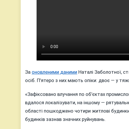
За
оновленими даними
Наталі Заболотної, ст
осіб. П’ятеро з них мають опіки: двоє — у тя
«Зафіксовано влучання по об’єктах промисло
вдалося локалізувати, на іншому — рятуваль
області пошкоджено чотири житлові будинки: з
будинків зазнав значних руйнувань.