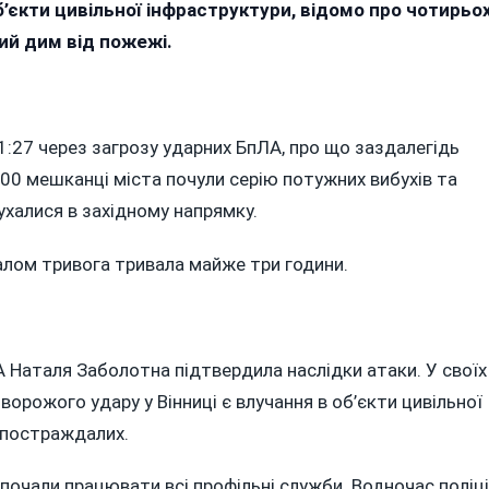
б’єкти цивільної інфраструктури, відомо про чотирьо
ий дим від пожежі.
:
я
1:27 через загрозу ударних БпЛА, про що заздалегідь
у
00 мешканці міста почули серію потужних вибухів та
руктуру
ухалися в західному напрямку.
і
алом тривога тривала майже три години.
 Наталя Заболотна підтвердила наслідки атаки. У своїх
 ворожого удару у Вінниці є влучання в об’єкти цивільної
 постраждалих.
у почали працювати всі профільні служби. Водночас поліц