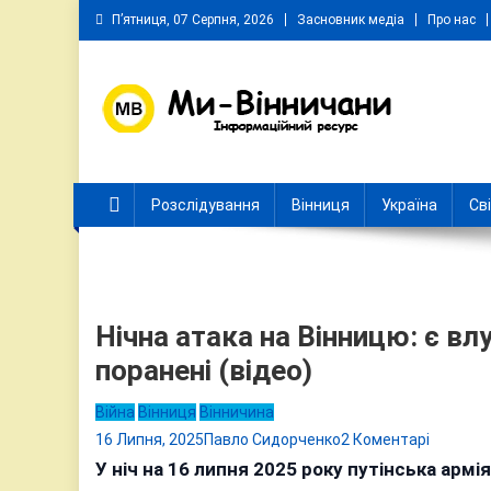
Skip
П’ятниця, 07 Серпня, 2026
Засновник медіа
Про нас
to
content
Ми Вінничани
Незалежний інформаційний портал Вінничини
Розслідування
Вінниця
Україна
Св
Нічна атака на Вінницю: є вл
поранені (відео)
Війна
Вінниця
Вінничина
до
16 Липня, 2025
Павло Сидорченко
2 Коментарі
Нічна
У ніч на 16 липня 2025 року путінська армі