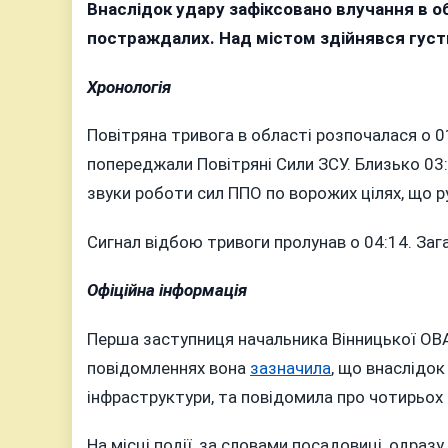
атака
Внаслідок удару зафіксовано влучання в о
на
постраждалих. Над містом здійнявся густ
Вінницю
є
Хронологія
влучанн
в
Повітряна тривога в області розпочалася о 0
цивільн
попереджали Повітряні Сили ЗСУ. Близько 03:
інфраст
звуки роботи сил ППО по ворожих цілях, що р
та
поранен
Сигнал відбою тривоги пролунав о 04:14. Заг
(відео)
Офіційна інформація
Перша заступниця начальника Вінницької ОВА
повідомленнях вона
зазначила
, що внаслідок
інфраструктури, та повідомила про чотирьох
На місці події, за словами посадовиці, одраз