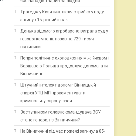
600 нападів тварин на людей
Трагедія у Козятині: після стрибка у воду
загинув 15-річний юнак
Донька відомого агробарона виграла суд у
газової компанії: позов на 729 тисяч
відхилили
Попри політичне охолодження між Києвом і
Варшавою Польща продовжує допомагати
Вінниччині
Штучний інтелект допоміг Вінницькій
єпархії УПЦ МП прокоментувати
кримінальну справу ієрея
Заступником головнокомандувача ЗСУ
стане генерал із Вінниччини?
На Вінниччині під час пожежі загинула 85-