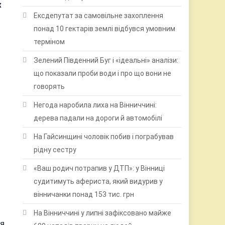
х
Ексдепутат за самовільне захоплення
понад 10 гектарів землі відбувся умовним
терміном
Зелений Південний Буг і «ідеальні» аналізи:
що показали проби води і про що вони не
говорять
Негода наробила лиха на Вінниччині:
дерева падали на дороги й автомобілі
На Гайсинщині чоловік побив і пограбував
рідну сестру
«Ваш родич потрапив у ДТП»: у Вінниці
судитимуть афериста, який видурив у
вінничанки понад 153 тис. грн
На Вінниччині у липні зафіксовано майже
ія