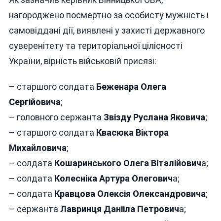
нагороджено посмертно за особисту мужність і
самовіддані дії, виявлені у захисті державного
суверенітету та територіальної цілісності
України, вірність військовій присязі:
– старшого солдата
Беженара Олега
Сергійовича
;
– головного сержанта
Звізду Руслана Яковича
;
– старшого солдата
Квасюка Віктора
Михайловича
;
– солдата
Кошаринського Олега Віталійович
а;
– солдата
Колесніка Артура Олегович
а;
– солдата
Кравцова Олексія Олександровича
;
– сержанта
Лавринця Данііла Петрович
а;