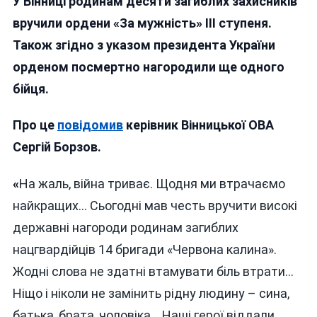
У Вінниці родинам десяти загиблих захисників
ВОЇНІВ-
ГЕРОЇВ
вручили ордени «За мужність» III ступеня.
З
Також згідно з указом президента України
ВІННИЧЧИНИ
орденом посмертно нагородили ще одного
ПОСМЕРТНО
НАГОРОДИЛИ
бійця.
ОРДЕНАМИ
Про це
повідомив
керівник Вінницької ОВА
Сергій Борзов.
«
На жаль, війна триває. Щодня ми втрачаємо
найкращих… Сьогодні мав честь вручити високі
державні нагороди родинам загиблих
нацгвардійців 14 бригади «Червона калина».
Жодні слова не здатні втамувати біль втрати…
Ніщо і ніколи не замінить рідну людину – сина,
батька, брата, чоловіка… Наші герої віддали