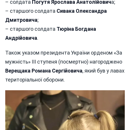
– солдата
Погутя Ярослава Анатолійович
а;
– старшого солдата
Сивака Олександра
Дмитровича
;
– старшого солдата
Тюріна Богдана
Андрійовича
.
Також указом президента України орденом «За
мужність» ІІІ ступеня (посмертно) нагороджено
Верещака Романа Сергійовича
, який був у лавах
територіальної оборони.