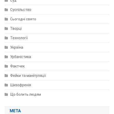
Суд
Суспільство
Сьогодні свято
Творці
Технології
Україна
Урбаністика
Фактчек
Фейки та маніпуляції
Шизофренія
Що болить людям
МЕТА