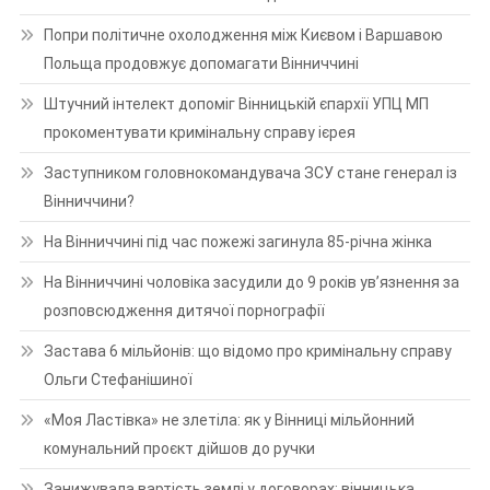
Попри політичне охолодження між Києвом і Варшавою
Польща продовжує допомагати Вінниччині
Штучний інтелект допоміг Вінницькій єпархії УПЦ МП
прокоментувати кримінальну справу ієрея
Заступником головнокомандувача ЗСУ стане генерал із
Вінниччини?
На Вінниччині під час пожежі загинула 85-річна жінка
На Вінниччині чоловіка засудили до 9 років ув’язнення за
розповсюдження дитячої порнографії
Застава 6 мільйонів: що відомо про кримінальну справу
Ольги Стефанішиної
«Моя Ластівка» не злетіла: як у Вінниці мільйонний
комунальний проєкт дійшов до ручки
Занижувала вартість землі у договорах: вінницька