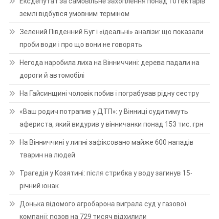
Ексдепутат за самовільне захоплення понад 10 гектарів
землі відбувся умовним терміном
Зелений Південний Буг і «ідеальні» аналізи: що показали
проби води і про що вони не говорять
Негода наробила лиха на Вінниччині: дерева падали на
дороги й автомобілі
На Гайсинщині чоловік побив і пограбував рідну сестру
«Ваш родич потрапив у ДТП»: у Вінниці судитимуть
афериста, який видурив у вінничанки понад 153 тис. грн
На Вінниччині у липні зафіксовано майже 600 нападів
тварин на людей
Трагедія у Козятині: після стрибка у воду загинув 15-
річний юнак
Донька відомого агробарона виграла суд у газової
компанії: позов на 729 тисяч відхилили