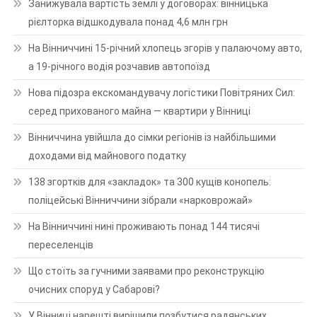
Занижувала вартість землі у договорах: вінницька
рієлторка відшкодувала понад 4,6 млн грн
На Вінниччині 15-річний хлопець згорів у палаючому авто,
а 19-річного водія розчавив автопоїзд
Нова підозра екскомандувачу логістики Повітряних Сил:
серед прихованого майна — квартири у Вінниці
Вінниччина увійшла до сімки регіонів із найбільшими
доходами від майнового податку
138 згортків для «закладок» та 300 кущів конопель:
поліцейські Вінниччини зібрали «нарковрожай»
На Вінниччині нині проживають понад 144 тисячі
переселенців
Що стоїть за гучними заявами про реконструкцію
очисних споруд у Сабарові?
У Вінниці нарешті вирішили позбутися радянських