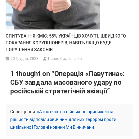
ОПИТУВАННЯ КМІС: 55% УКРАЇНЦІВ ХОЧУТЬ ШВИДКОГО
ПОКАРАННЯ КОРУПЦІОНЕРІВ, НАВІТЬ ЯКЩО БУДЕ
ПОРУШЕННЯ ЗАКОНІВ
20 Грудня, 2023
Павло Сидорченко
1 thought on “
Операція «Павутина»:
СБУ завдала масованого удару по
російській стратегічній авіації
”
Сповіщення:
«Атвєтка»: на військове приниження
рашисти відповіли звичним для них терором проти
цивільних | Головні новини Ми Вінничани