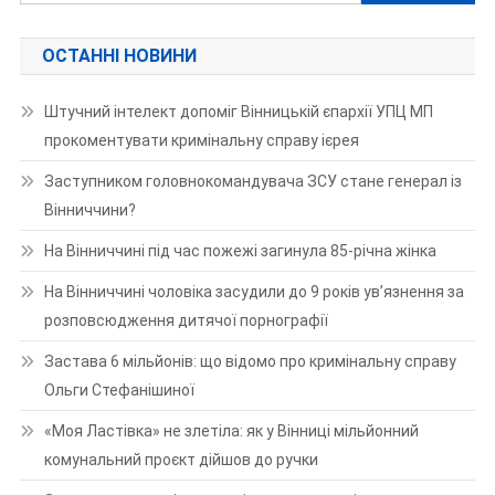
ОСТАННІ НОВИНИ
Штучний інтелект допоміг Вінницькій єпархії УПЦ МП
прокоментувати кримінальну справу ієрея
Заступником головнокомандувача ЗСУ стане генерал із
Вінниччини?
На Вінниччині під час пожежі загинула 85-річна жінка
На Вінниччині чоловіка засудили до 9 років ув’язнення за
розповсюдження дитячої порнографії
Застава 6 мільйонів: що відомо про кримінальну справу
Ольги Стефанішиної
«Моя Ластівка» не злетіла: як у Вінниці мільйонний
комунальний проєкт дійшов до ручки