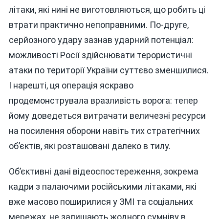
літаки, які нині не виготовляються, що робить ці
втрати практично непоправними. По-друге,
серйозного удару зазнав ударний потенціал:
можливості Росії здійснювати терористичні
атаки по території України суттєво зменшилися.
І нарешті, ця операція яскраво
продемонструвала вразливість ворога: тепер
йому доведеться витрачати величезні ресурси
на посилення оборони навіть тих стратегічних
об’єктів, які розташовані далеко в тилу.
Об’єктивні дані відеоспостереження, зокрема
кадри з палаючими російськими літаками, які
вже масово поширилися у ЗМІ та соціальних
мережах, не залишають жодного сумніву в