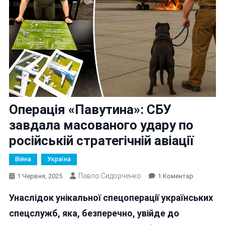
Операція «Павутина»: СБУ
завдала масованого удару по
російській стратегічній авіації
Війна
Україна
Павло Сидорченко
До
1 Червня, 2025
1 Коментар
Операція
Унаслідок унікальної спецоперації українських
«Павутина
СБУ
спецслужб, яка, безперечно, увійде до
Завдала