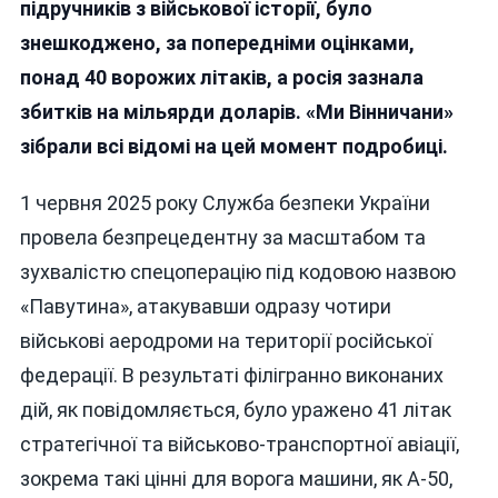
підручників з військової історії, було
Масовано
знешкоджено, за попередніми оцінками,
Удару
По
понад 40 ворожих літаків, а росія зазнала
Російській
збитків на мільярди доларів. «Ми Вінничани»
Стратегічн
зібрали всі відомі на цей момент подробиці.
Авіації
1 червня 2025 року Служба безпеки України
провела безпрецедентну за масштабом та
зухвалістю спецоперацію під кодовою назвою
«Павутина», атакувавши одразу чотири
військові аеродроми на території російської
федерації. В результаті філігранно виконаних
дій, як повідомляється, було уражено 41 літак
стратегічної та військово-транспортної авіації,
зокрема такі цінні для ворога машини, як А-50,