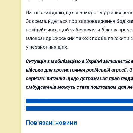
На тлі скандалів, що спалахують у різних регі
Зокрема, йдеться про запровадження бодікам
поліцейських, щоб забезпечити більшу прозо
Олександр Сирський також пообіцяв вжити за
у незаконних діях.
Ситуація з мобілізацією в Україні залишаєтьс
війська для протистояння російській агресії. 
серйозні питання щодо дотримання прав людин
омбудсменів можуть стати поштовхом для необ
Звичайний рашизм: після чергових «розмов про мир» 
Навігація
В «Укрзалізниці» пояснили, чому не вистачає квитків 
записів
Пов'язані новини