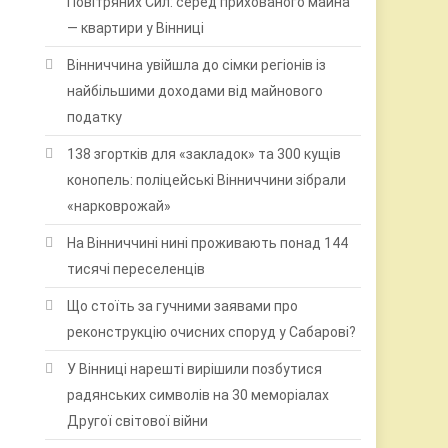
Повітряних Сил: серед прихованого майна
— квартири у Вінниці
Вінниччина увійшла до сімки регіонів із
найбільшими доходами від майнового
податку
138 згортків для «закладок» та 300 кущів
конопель: поліцейські Вінниччини зібрали
«нарковрожай»
На Вінниччині нині проживають понад 144
тисячі переселенців
Що стоїть за гучними заявами про
реконструкцію очисних споруд у Сабарові?
У Вінниці нарешті вирішили позбутися
радянських символів на 30 меморіалах
Другої світової війни