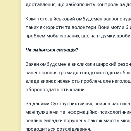
доставлення, що забезпечить контроль за д
Крім того, військовий омбудсмен запропонува
таких як юристи та волонтери. Вони могли б
проблем мобілізованих, що, на її думку, зро
Чи зміниться ситуація?
Заяви омбудсменів викликали широкий резона
занепокоєння громадян щодо методів мобіліза
влада визнає наявність проблем, але наголо
обороноздатність країни.
За даними Сухопутних військ, значна частина 
маніпуляціями та інформаційно-психологічни
реальні випадки порушень також мають місц
проводиться розслідування.