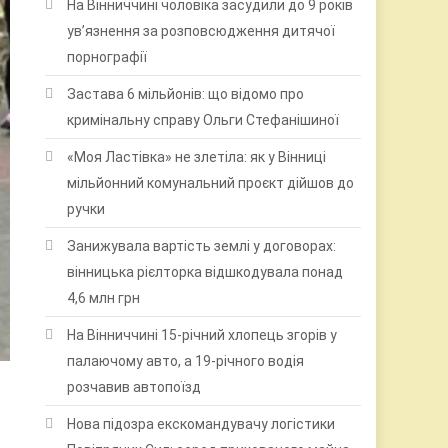
На Вінниччині чоловіка засудили до 9 років
ув’язнення за розповсюдження дитячої
порнографії
Застава 6 мільйонів: що відомо про
кримінальну справу Ольги Стефанішиної
«Моя Ластівка» не злетіла: як у Вінниці
мільйонний комунальний проєкт дійшов до
ручки
Занижувала вартість землі у договорах:
вінницька рієлторка відшкодувала понад
4,6 млн грн
На Вінниччині 15-річний хлопець згорів у
палаючому авто, а 19-річного водія
розчавив автопоїзд
Нова підозра екскомандувачу логістики