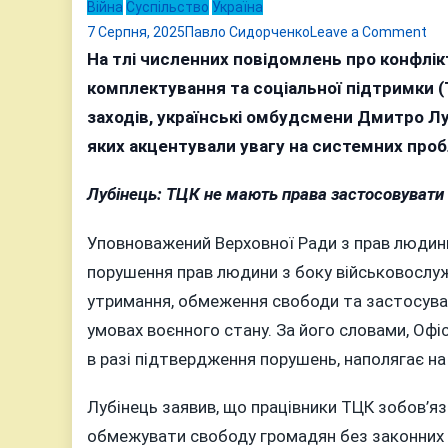
Війна
Суспільство
Україна
on
7 Серпня, 2025
Павло Сидорченко
Leave a Comment
«Ц
На тлі численних повідомлень про конфлік
не
комплектування та соціальної підтримки (Т
фро
заходів, українські омбудсмени Дмитро Лу
укр
яких акцентували увагу на системних проб
ом
за
Лубінець: ТЦК не мають права застосовувати
за
вій
Уповноважений Верховної Ради з прав люди
ТЦ
порушення прав людини з боку військовослуж
з
утримання, обмеження свободи та застосуван
ву
умовах воєнного стану. За його словами, Оф
в разі підтвердження порушень, наполягає на
Лубінець заявив, що працівники ТЦК зобов’яз
обмежувати свободу громадян без законних 