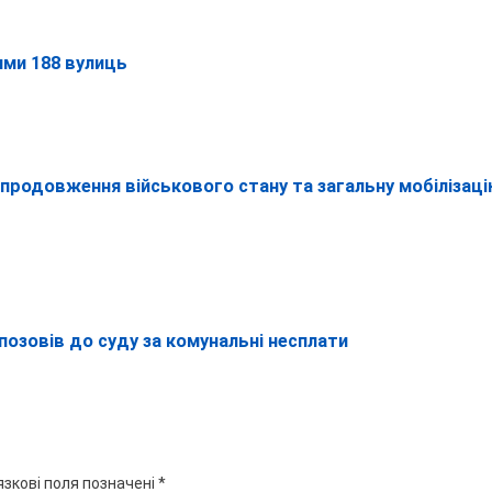
ими 188 вулиць
 продовження військового стану та загальну мобілізац
 позовів до суду за комунальні несплати
язкові поля позначені
*