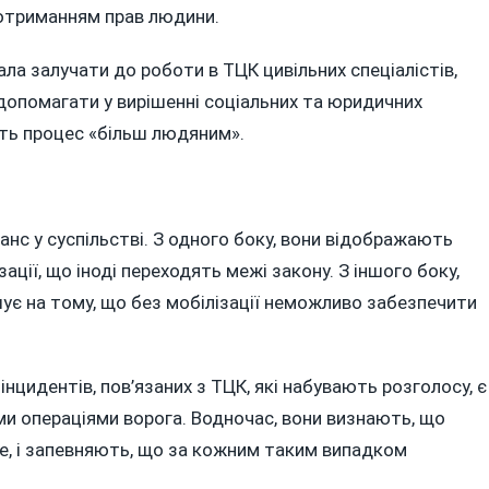
отриманням прав людини.
ла залучати до роботи в ТЦК цивільних спеціалістів,
 допомагати у вирішенні соціальних та юридичних
бить процес «більш людяним».
нс у суспільстві. З одного боку, вони відображають
ції, що іноді переходять межі закону. З іншого боку,
шує на тому, що без мобілізації неможливо забезпечити
інцидентів, пов’язаних з ТЦК, які набувають розголосу, є
ми операціями ворога. Водночас, вони визнають, що
е, і запевняють, що за кожним таким випадком