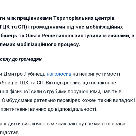
е
ти між працівниками Територіальних центрів
ЦК та СП) і громадянами під час мобілізаційних
нт!»:
бінець та Ольга Решетилова виступили із заявами, в
аїнські
лемах мобілізаційного процесу.
будсмени
кликають
 силу до громадян
брати
ськових
ни Дмитро Лубінець
наголосив
на неприпустимості
К
бовців ТЦК та СП. Він підкреслив, що незаконне
ня фізичної сили є грубими порушеннями, навіть в
лиць
іс Омбудсмана ретельно перевіряє кожен такий випадок і
 притягненні винних до відповідальності.
ані діяти виключно в межах закону і не мають права
підстав.