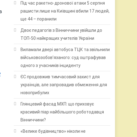
Під час ракетно-дронової атаки 5 серпня
в
рашисти лише на Київщині вбили 17 людей,
ще 44 – поранили
Двоє педагогів з Вінниччини увійшли до
ТОП-50 найкращих учителів України
Виламали двері автобуса ТЦК та звільнили
військовозобов’язаного: суд оштрафував
одного з учасників інциденту
у
ЄС продовжив тимчасовий захист для
українців, але запровадив обмеження для
новоприбулих
Глянцевий фасад МХП: що приховує
красивий піар найбільшого роботодавця
Вінниччини?
«Велике будівництво» ніколи не