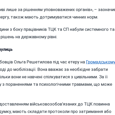
і лише за рішенням уповноважених органів», – зазначи
чергу, також мають дотримуватися чинних норм.
ини з боку працівників ТЦК та СП набули системного та
рішень на державному рівні.
вулиць
бовців Ольга Решетилова під час етеру на
Громадськом
оді до мобілізації. Вона вважає за необхідне забрати
льки вони не навчені спілкуватися з цивільними. За її
у з пораненнями та психологічними травмами, що може
доставленням військовозобов’язаних до ТЦК повинна
ї думку, мають складати протоколи про затримання або