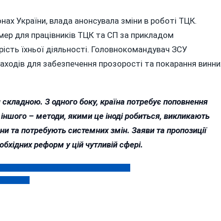
онах України, влада анонсувала зміни в роботі ТЦК.
ер для працівників ТЦК та СП за прикладом
рість їхньої діяльності. Головнокомандувач ЗСУ
ходів для забезпечення прозорості та покарання винни
я складною. З одного боку, країна потребує поповнення
З іншого – методи, якими це іноді робиться, викликають
и та потребують системних змін. Заяви та пропозиції
хідних реформ у цій чутливій сфері.
— дрони й ракети несуть смерть Україні
на потяги