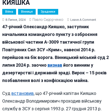
КИЯШКА
Війна
Вінниця
Зрадники
Павло Сидорченко
On
8 Липня, 2024
Leave A Comment
У
47-річний Олександр Кияшко, заступник
ВІННИЦІ
начальника командного пункту з озброєння
ДО
військової частини А-3009 тактичної групи
15
РОКІВ
Повітряних Сил ЗСУ «Крим», навесні 2014 р.
ТЮРМИ
перейшов на бік ворога. Вінницький міський суд 2
ЗАОЧНО
липня 2024 р. заочно
визнав
його винним у
ЗАСУДИЛ
ЗРАДНИК
дезертирстві і державній зраді. Вирок – 15 років
КИЯШКА
позбавлення волі з конфіскацією майна.
Суд
встановив
, що 47-річний капітан Кияшко
Олександр Володимирович проходив військову
службу в ЗСУ з серпня 1993 р. 27 грудня 2013 р.