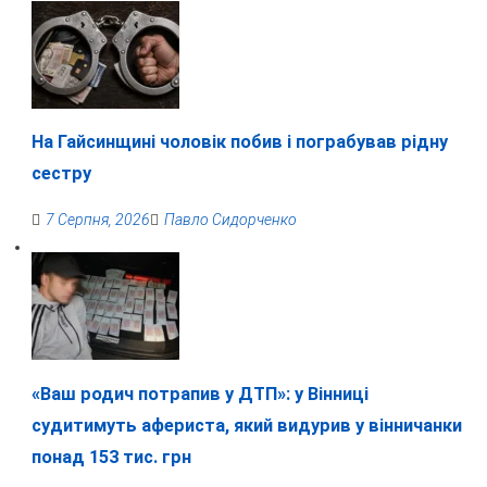
На Гайсинщині чоловік побив і пограбував рідну
сестру
7 Серпня, 2026
Павло Сидорченко
«Ваш родич потрапив у ДТП»: у Вінниці
судитимуть афериста, який видурив у вінничанки
понад 153 тис. грн