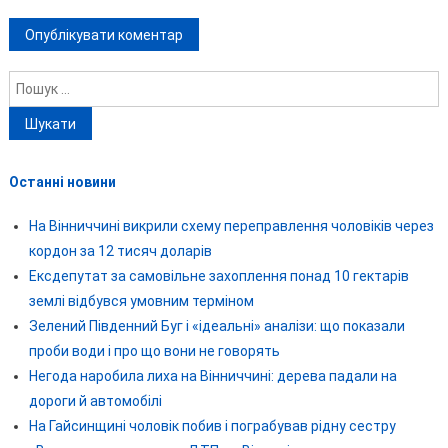
Пошук:
Останні новини
На Вінниччині викрили схему переправлення чоловіків через
кордон за 12 тисяч доларів
Ексдепутат за самовільне захоплення понад 10 гектарів
землі відбувся умовним терміном
Зелений Південний Буг і «ідеальні» аналізи: що показали
проби води і про що вони не говорять
Негода наробила лиха на Вінниччині: дерева падали на
дороги й автомобілі
На Гайсинщині чоловік побив і пограбував рідну сестру