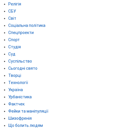
Релігія
СБУ
Світ
Соціальна політика
Спецпроекти
Спорт
Студія
Суд
Суспільство
Сьогодні свято
Творці
Технології
Україна
Урбаністика
Фактчек
Фейки та маніпуляції
Шизофренія
Що болить людям