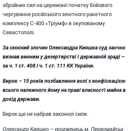
збройних сил на церемонії початку бойового
чергування російського зенітного ракетного
комплексу С-400 «Тріумф» в окупованому
Севастополі.
За скоєний злочин Олександра Кияшка суд заочно
визнав винним у дезертирстві і державній зраді –
за ч. 1 ст. 408 і ч. 1 ст. 111 КК України.
Вирок – 15 років позбавлення волі з конфіскацією
всього належного йому на праві власності майна в
дохід держави.
Вирок ще не набрав законної сили.
Олександр Кияшко – уродженець м. Первомайськ