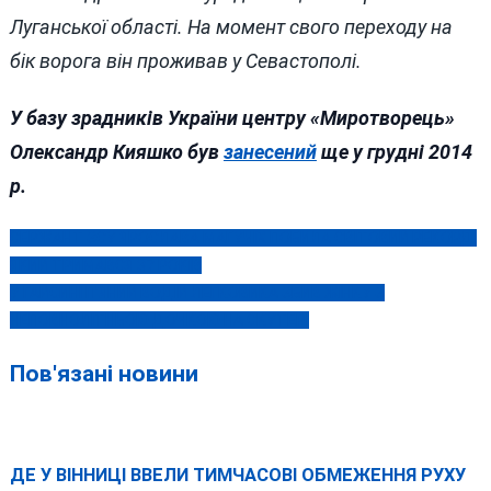
Луганської області. На момент свого переходу на
бік ворога він проживав у Севастополі.
У базу зрадників України центру «Миротворець»
Олександр Кияшко був
занесений
ще у грудні 2014
р.
СЕРЖАНТ ЗСУ ЯРОСЛАВА МАГУЧІХ ПОБИЛА СВІТОВИЙ РЕКОРД,
Навігація
ЯКИЙ ТРИМАВСЯ 37 РОКІВ
записів
У ГАЙСИНІ П’ЯНИЙ ВОДІЙ ЛЕГКОВИКА ЗБИВ ЖІНКУ З
НЕПОВНОЛІТНЬОЮ ДОЧКОЮ НА СКУТЕРІ
Пов'язані новини
ДЕ У ВІННИЦІ ВВЕЛИ ТИМЧАСОВІ ОБМЕЖЕННЯ РУХУ