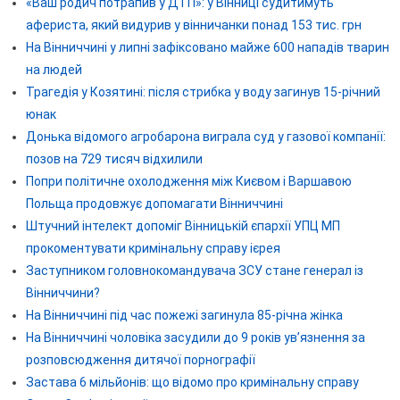
«Ваш родич потрапив у ДТП»: у Вінниці судитимуть
афериста, який видурив у вінничанки понад 153 тис. грн
На Вінниччині у липні зафіксовано майже 600 нападів тварин
на людей
Трагедія у Козятині: після стрибка у воду загинув 15-річний
юнак
Донька відомого агробарона виграла суд у газової компанії:
позов на 729 тисяч відхилили
Попри політичне охолодження між Києвом і Варшавою
Польща продовжує допомагати Вінниччині
Штучний інтелект допоміг Вінницькій єпархії УПЦ МП
прокоментувати кримінальну справу ієрея
Заступником головнокомандувача ЗСУ стане генерал із
Вінниччини?
На Вінниччині під час пожежі загинула 85-річна жінка
На Вінниччині чоловіка засудили до 9 років ув’язнення за
розповсюдження дитячої порнографії
Застава 6 мільйонів: що відомо про кримінальну справу