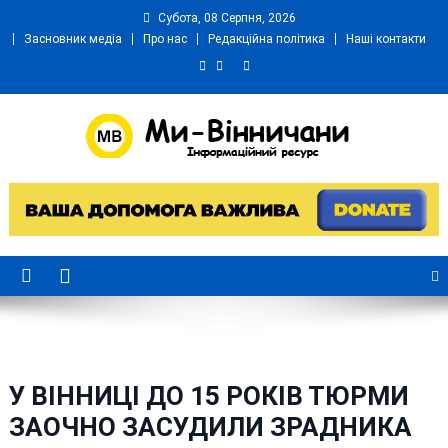
Skip
Субота, 08 Серпня, 2026
to
Засновник медіа
Про нас
Редакційна політика
Наші контакти
content
Ми Вінничани
Незалежний інформаційний портал Вінничини
У ВІННИЦІ ДО 15 РОКІВ ТЮРМИ
ЗАОЧНО ЗАСУДИЛИ ЗРАДНИКА