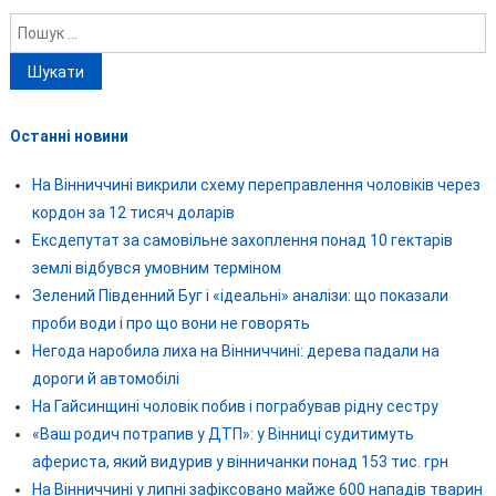
Пошук:
Останні новини
На Вінниччині викрили схему переправлення чоловіків через
кордон за 12 тисяч доларів
Ексдепутат за самовільне захоплення понад 10 гектарів
землі відбувся умовним терміном
Зелений Південний Буг і «ідеальні» аналізи: що показали
проби води і про що вони не говорять
Негода наробила лиха на Вінниччині: дерева падали на
дороги й автомобілі
На Гайсинщині чоловік побив і пограбував рідну сестру
«Ваш родич потрапив у ДТП»: у Вінниці судитимуть
афериста, який видурив у вінничанки понад 153 тис. грн
На Вінниччині у липні зафіксовано майже 600 нападів тварин