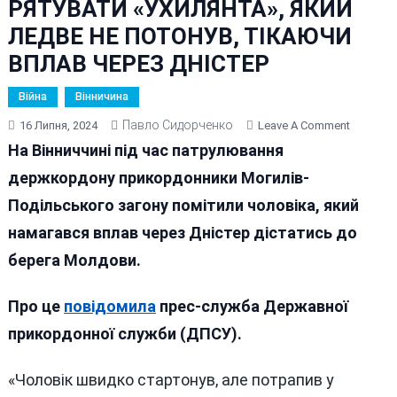
РЯТУВАТИ «УХИЛЯНТА», ЯКИЙ
ЛЕДВЕ НЕ ПОТОНУВ, ТІКАЮЧИ
ВПЛАВ ЧЕРЕЗ ДНІСТЕР
Війна
Вінничина
Павло Сидорченко
On
16 Липня, 2024
Leave A Comment
ВІННИЦ
На Вінниччині під час патрулювання
ПРИКОР
держкордону прикордонники Могилів-
ДОВЕЛО
Подільського загону помітили чоловіка, який
РЯТУВА
«УХИЛЯН
намагався вплав через Дністер дістатись до
ЯКИЙ
берега Молдови.
ЛЕДВЕ
НЕ
Про це
повідомила
прес-служба Державної
ПОТОНУ
ТІКАЮЧ
прикордонної служби (ДПСУ).
ВПЛАВ
ЧЕРЕЗ
«Чоловік швидко стартонув, але потрапив у
ДНІСТЕР