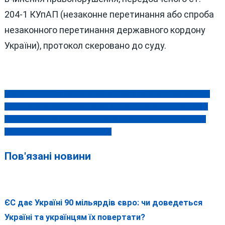
204-1 КУпАП (незаконне перетинання або спроба
незаконного перетинання державного кордону
України), протокол скеровано до суду.
УЛЮБЛЕНА ДЕПУТАТКА МОРГУНОВА У США ПІВТОРА МІСЯЦЯ
Навігація
БУДЕ ЗМІЦНЮВАТИ ДЕМОКРАТІЮ ТА ВЕРХОВЕНСТВА ПРАВА
записів
У ВЕРХОВНІЙ РАДІ ЧЕРЕЗ ЧОТИРИ РОКИ ЗНАЙШЛИ ЧАС ДЛЯ
СКАСУВАННЯ «ЛІТНЬОГО» ЧАСУ
Пов'язані новини
ЄС дає Україні 90 мільярдів євро: чи доведеться
Україні та українцям їх повертати?