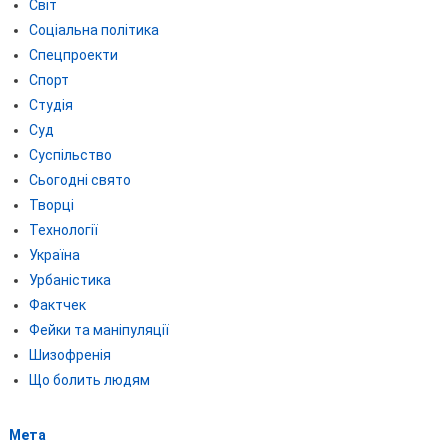
Світ
Соціальна політика
Спецпроекти
Спорт
Студія
Суд
Суспільство
Сьогодні свято
Творці
Технології
Україна
Урбаністика
Фактчек
Фейки та маніпуляції
Шизофренія
Що болить людям
Мета