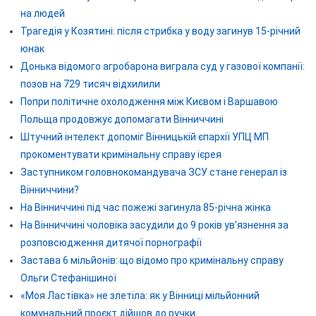
на людей
Трагедія у Козятині: після стрибка у воду загинув 15-річний
юнак
Донька відомого агробарона виграла суд у газової компанії:
позов на 729 тисяч відхилили
Попри політичне охолодження між Києвом і Варшавою
Польща продовжує допомагати Вінниччині
Штучний інтелект допоміг Вінницькій єпархії УПЦ МП
прокоментувати кримінальну справу ієрея
Заступником головнокомандувача ЗСУ стане генерал із
Вінниччини?
На Вінниччині під час пожежі загинула 85-річна жінка
На Вінниччині чоловіка засудили до 9 років ув’язнення за
розповсюдження дитячої порнографії
Застава 6 мільйонів: що відомо про кримінальну справу
Ольги Стефанішиної
«Моя Ластівка» не злетіла: як у Вінниці мільйонний
комунальний проєкт дійшов до ручки