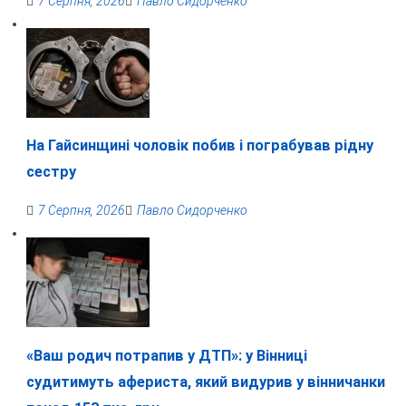
7 Серпня, 2026
Павло Сидорченко
На Гайсинщині чоловік побив і пограбував рідну
сестру
7 Серпня, 2026
Павло Сидорченко
«Ваш родич потрапив у ДТП»: у Вінниці
судитимуть афериста, який видурив у вінничанки