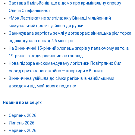
Застава 6 мільйонів: що відомо про кримінальну справу
Ольги Стефанішиної
«Моя Ластівка» не злетіла: як у Вінниці мільйонний
комунальний проєкт дійшов до ручки
Занижувала вартість землі у договорах: вінницька рієлторка
відшкодувала понад 4,6 млн грн
На Вінниччині 15-річний хлопець згорів у палаючому авто, а
19-річного водія розчавив автопоїзд
Нова підозра екскомандувачу логістики Повітряних Сил:
серед прихованого майна — квартири у Вінниці
Вінниччина увійшла до сімки регіонів із найбільшими
доходами від майнового податку
Новини по місяцях
Серпень 2026
Липень 2026
Червень 2026