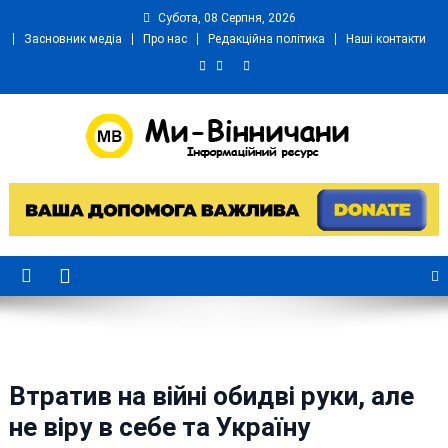
Skip
Субота, 08 Серпня, 2026
to
Засновник медіа
Про нас
Редакційна політика
Наші контакти
content
Ми Вінничани
Незалежний інформаційний портал Вінничини
Втратив на війні обидві руки, але
не віру в себе та Україну