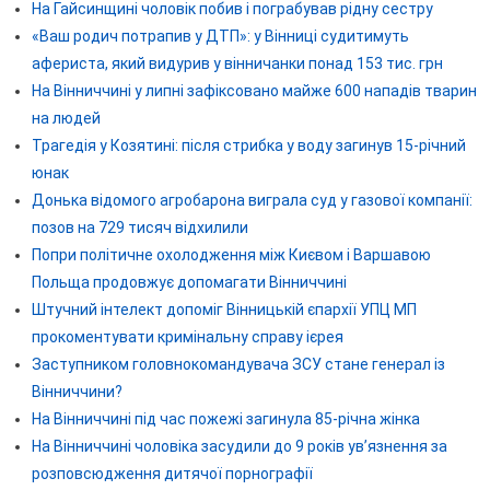
На Гайсинщині чоловік побив і пограбував рідну сестру
«Ваш родич потрапив у ДТП»: у Вінниці судитимуть
афериста, який видурив у вінничанки понад 153 тис. грн
На Вінниччині у липні зафіксовано майже 600 нападів тварин
на людей
Трагедія у Козятині: після стрибка у воду загинув 15-річний
юнак
Донька відомого агробарона виграла суд у газової компанії:
позов на 729 тисяч відхилили
Попри політичне охолодження між Києвом і Варшавою
Польща продовжує допомагати Вінниччині
Штучний інтелект допоміг Вінницькій єпархії УПЦ МП
прокоментувати кримінальну справу ієрея
Заступником головнокомандувача ЗСУ стане генерал із
Вінниччини?
На Вінниччині під час пожежі загинула 85-річна жінка
На Вінниччині чоловіка засудили до 9 років ув’язнення за
розповсюдження дитячої порнографії