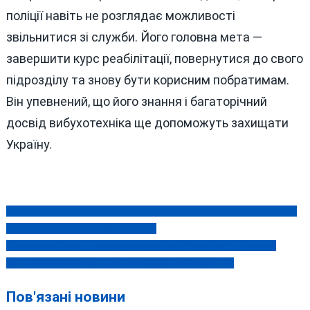
поліції навіть не розглядає можливості
звільнитися зі служби. Його головна мета —
завершити курс реабілітації, повернутися до свого
підрозділу та знову бути корисним побратимам.
Він упевнений, що його знання і багаторічний
досвід вибухотехніка ще допоможуть захищати
Україну.
Речник Повітряних сил ЗСУ підтвердив: усі російські «Калібри»
Навігація
були збиті неподалік Вінниччини
записів
Компенсації за подорожчання води у Вінниці: хто отримає
виплати і які ризики приховує порядок їх надання
Пов'язані новини