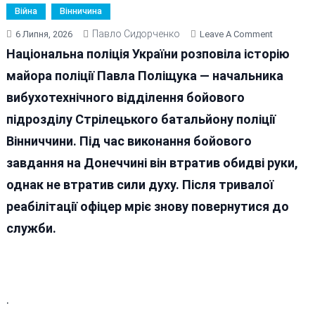
Війна
Вінничина
Павло Сидорченко
On
6 Липня, 2026
Leave A Comment
Втратив
Національна поліція України розповіла історію
На
майора поліції Павла Поліщука — начальника
Війні
вибухотехнічного відділення бойового
Обидві
Руки,
підрозділу Стрілецького батальйону поліції
Але
Вінниччини. Під час виконання бойового
Не
завдання на Донеччині він втратив обидві руки,
Віру
В
однак не втратив сили духу. Після тривалої
Себе
реабілітації офіцер мріє знову повернутися до
Та
служби.
Україну
.