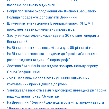
позов на 729 тисяч відхилили
Попри політичне охолодження між Києвом і Варшавою
Польща продовжує допомагати Вінниччині
Штучний інтелект допоміг Вінницькій єпархії УПЦ МП
прокоментувати кримінальну справу ієрея
Заступником головнокомандувача ЗСУ стане генерал із
Вінниччини?
На Вінниччині під час пожежі загинула 85-річна жінка
На Вінниччині чоловіка засудили до 9 років ув’язнення за
розповсюдження дитячої порнографії
Застава 6 мільйонів: що відомо про кримінальну справу
Ольги Стефанішиної
«Моя Ластівка» не злетіла: як у Вінниці мільйонний
комунальний проєкт дійшов до ручки
Занижувала вартість землі у договорах: вінницька рієлторка
відшкодувала понад 4,6 млн грн
На Вінниччині 15-річний хлопець згорів у палаючому авто, а
19-річного водія розчавив автопоїзд