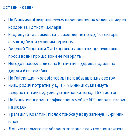
Останні новини
На Вінниччині викрили схему переправлення чоловіків через
кордон за 12 тисяч доларів
Ексдепутат за самовільне захоплення понад 10 гектарів
землі відбувся умовним терміном
Зелений Південний Буг і «ідеальні» аналізи: що показали
проби води і про що вони не говорять
Негода наробила лиха на Вінниччині: дерева падали на
дороги й автомобілі
На Гайсинщині чоловік побив і пограбував рідну сестру
«Ваш родич потрапив у ДТП»: у Вінниці судитимуть
афериста, який видурив у вінничанки понад 153 тис. грн
На Вінниччині у липні зафіксовано майже 600 нападів тварин
на людей
Трагедія у Козятині: після стрибка у воду загинув 15-річний
юнак
Донька відомого агробарона виграла суд у газової компанії: