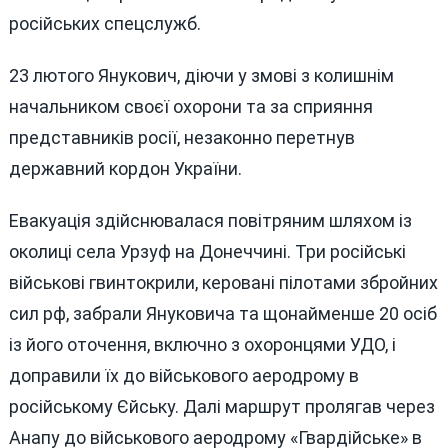
російських спецслужб.
23 лютого Янукович, діючи у змові з колишнім
начальником своєї охорони та за сприяння
представників росії, незаконно перетнув
державний кордон України.
Евакуація здійснювалася повітряним шляхом із
околиці села Урзуф на Донеччині. Три російські
військові гвинтокрили, керовані пілотами збройних
сил рф, забрали Януковича та щонайменше 20 осіб
із його оточення, включно з охоронцями УДО, і
доправили їх до військового аеродрому в
російському Єйську. Далі маршрут пролягав через
Анапу до військового аеродрому «Гвардійське» в