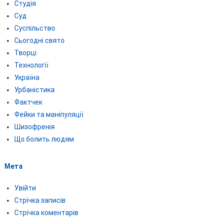
Студія
Суд
Суспільство
Сьогодні свято
Творці
Технології
Україна
Урбаністика
Фактчек
Фейки та маніпуляції
Шизофренія
Що болить людям
Мета
Увійти
Стрічка записів
Стрічка коментарів