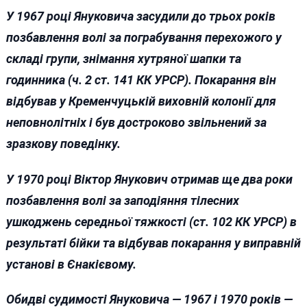
У 1967 році Януковича засудили до трьох років
позбавлення волі за пограбування перехожого у
складі групи, знімання хутряної шапки та
годинника (ч. 2 ст. 141 КК УРСР). Покарання він
відбував у Кременчуцькій виховній колонії для
неповнолітніх і був достроково звільнений за
зразкову поведінку.
У 1970 році Віктор Янукович отримав ще два роки
позбавлення волі за заподіяння тілесних
ушкоджень середньої тяжкості (ст. 102 КК УРСР) в
результаті бійки та відбував покарання у виправній
установі в Єнакієвому.
Обидві судимості Януковича — 1967 і 1970 років —