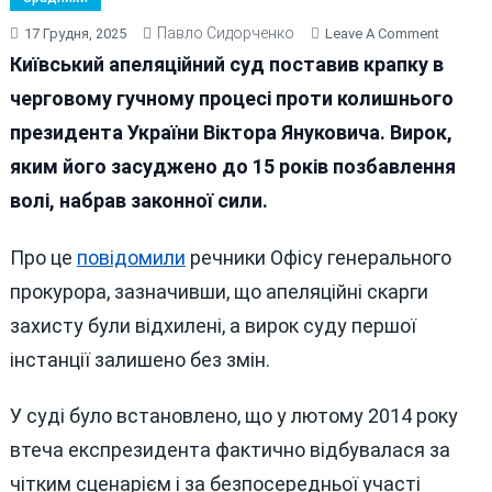
Павло Сидорченко
On
17 Грудня, 2025
Leave A Comment
Презид
Київський апеляційний суд поставив крапку в
Рецидив
черговому гучному процесі проти колишнього
Януков
президента України Віктора Януковича. Вирок,
Отрима
Четвер
яким його засуджено до 15 років позбавлення
Вирок
волі, набрав законної сили.
Про це
повідомили
речники Офісу генерального
прокурора, зазначивши, що апеляційні скарги
захисту були відхилені, а вирок суду першої
інстанції залишено без змін.
У суді було встановлено, що у лютому 2014 року
втеча експрезидента фактично відбувалася за
чітким сценарієм і за безпосередньої участі