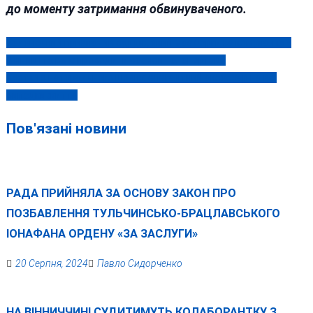
до моменту затримання обвинуваченого.
Зеленський призначив суддю, який має борги за комуналку у
Навігація
Вінниці та вміє проводити сеанси телепортації
записів
Хустки з натурального шовку: елегантний аксесуар на всі
випадки життя
Пов'язані новини
РАДА ПРИЙНЯЛА ЗА ОСНОВУ ЗАКОН ПРО
ПОЗБАВЛЕННЯ ТУЛЬЧИНСЬКО-БРАЦЛАВСЬКОГО
ІОНАФАНА ОРДЕНУ «ЗА ЗАСЛУГИ»
20 Серпня, 2024
Павло Сидорченко
НА ВІННИЧЧИНІ СУДИТИМУТЬ КОЛАБОРАНТКУ З