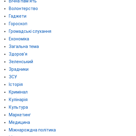
Вічна пам'ять
Волонтерство
Гаджети
Гороскоп
Громадські слухання
Економіка
Загальна тема
Здоров'я
Зеленський
Зрадники
ЗСУ
Історія
Кримінал
Кулінарія
Культура
Маркетинг
Медицина
Міжнарождна політика