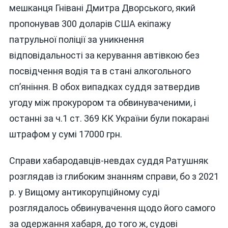
мешканця Гнівані Дмитра Дворського, який
пропонував 300 доларів США екіпажу
патрульної поліції за уникнення
відповідальності за керування автівкою без
посвідчення водія та в стані алкогольного
сп’яніння. В обох випадках суддя затвердив
угоду між прокурором та обвинуваченими, і
останні за ч.1 ст. 369 КК України були покарані
штрафом у сумі 17000 грн.
Справи хабародавців-невдах суддя Ратушняк
розглядав із глибоким знанням справи, бо з 2021
р. у Вищому антикорупційному суді
розглядалось обвинувачення щодо його самого
за одержання хабаря, до того ж, судові