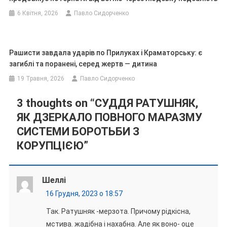
6 Квітня, 2026
Павло Сидорченко
Рашисти завдала ударів по Прилуках і Краматорську: є
загиблі та поранені, серед жертв — дитина
19 Травня, 2026
Павло Сидорченко
3 thoughts on “
СУДДЯ РАТУШНЯК,
ЯК ДЗЕРКАЛО ПОВНОГО МАРАЗМУ
СИСТЕМИ БОРОТЬБИ З
КОРУПЦІЄЮ
”
Шеллі
16 Грудня, 2023 о 18:57
Так. Ратушняк -мерзота. Причому рідкісна,
мстива. жадібна і нахабна. Але як воно- оце