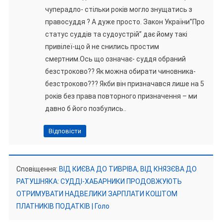
чуперадло- стільки років могло знущатись з
правосуддя ? А дуже просто. Закон України”Про
статус суддів та судоустрій” дає йому такі
привілеї-що й не снились простим
смертним.Ось що означає- суддя обраний
безстроково?? Як можна обирати чиновника-
безстроково??? Якби він призначався лише на 5
років без права повторного призначення – ми
давно б його позбулись..
Відповісти
Сповіщення:
ВІД КИЄВА ДО ТИВРІВА, ВІД КНЯЗЄВА ДО
РАТУШНЯКА: СУДДІ-ХАБАРНИКИ ПРОДОВЖУЮТЬ
ОТРИМУВАТИ НАДВЕЛИКИ ЗАРПЛАТИ КОШТОМ
ПЛАТНИКІВ ПОДАТКІВ | Голо