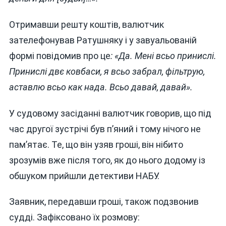
Отримавши решту коштів, валютчик
зателефонував Ратушняку і у завуальованій
формі повідомив про це
: «Да. Мені всьо принислі.
Принислі двє ковбаси, я всьо забрал, фільтрую,
аставлю всьо как нада. Всьо давай, давай».
У судовому засіданні валютчик говорив, що під
час другої зустрічі був п’яний і тому нічого не
пам’ятає. Те, що він узяв гроші, він нібито
зрозумів вже після того, як до нього додому із
обшуком прийшли детективи НАБУ.
Заявник, передавши гроші, також подзвонив
судді. Зафіксовано їх розмову: