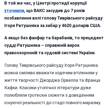
В той же час, у Центрі протидії корупції
уточнили
, що ВАКС засудив до 7 років
позбавлення волі голову Тиврівського райсуду
Ігоря Ратушняка за хабар у 4620 доларів США.
А якщо без фанфар та барабанів, то прецедент
судді Ратушняка – справжній вирок
правоохоронній та судовій системі України.
Голову Тиврівського райсуду Ігоря Ратушняка
можна сміливо вважати ходячим втіленням у
життя творчості Джорджа Орвелла та Франца
Кафки. Класики утопічної літератури дуже
полюбляли гротескні сюжети з доведенням
існуючої реальності до стадії повного маразму.