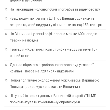
дороги й автомобілі
На Гайсинщині чоловік побив і пограбував рідну сестру
«Ваш родич потрапив у ДТП»: у Вінниці судитимуть
афериста, який видурив у вінничанки понад 153 тис. грн
На Вінниччині у липні зафіксовано майже 600 нападів
тварин на людей
Трагедія у Козятині: після стрибка у воду загинув 15-
річний юнак
Донька відомого агробарона виграла суд у газової
компанії: позов на 729 тисяч відхилили
Попри політичне охолодження між Києвом і Варшавою
Польща продовжує допомагати Вінниччині
Штучний інтелект допоміг Вінницькій єпархії УПЦ МП
прокоментувати кримінальну справу ієрея