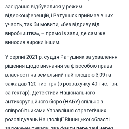
засідання відбувалися у режимі
відеоконференцій, і Ратушняк приймав в них
участь, так би мовити, «без відриву від
виробництва», – прямо із зали, де сам же
виносив вироки іншим.
У серпні 2021 р. суддя Ратушняк за ухвалення
рішення щодо визнання за фізособою права
власності на земельний пай площею 3,09 га
зажадав 120 тис. грн (з розрахунку 40 тис. грн.
за гектар). Детективи Національного
антикорупційного бюро (НАБУ) спільно з
співробітниками Управління стратегічних
розслідувань Нацполіції Вінницької області
задокументували два факти передачі через