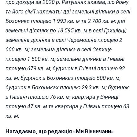
про доходи за 2020 р. Ратушняк вказав, шо йому
та його сім’ї належать: дві земельні ділянки в селі
Бохоники площею 1 993 кв. м та 2 700 кв. м; дві
земельні ділянки по 18 595 кв. м в селі Гришівці;
земельна ділянка в селі Черемошне площею 2
000 кв. м; земельна ділянка в селі Селище
площею 1 500 кв. м; земельна ділянка в Гнівані
площею 679 кв. м; будинок в Гнівані площею 92
кв. м; будинок в Бохониках площею 500 кв. м;
будинок в Бохониках площею 29,3 кв. м; будинок
в Гнівані площею 76 кв. м; квартира у Вінниці
площею 47 кв. м та квартира у Гнівані площею 63
кв. м.
Нагадаємо, що редакція «Ми Вінничани»