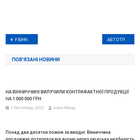
Навігація
У ВІННИЦІ ДЕСЯТЬ ВУЛИЦЬ ЗАЛИШАТЬСЯ БЕЗ ВОДИ
АВТОТРОЩА У ВІННИЦЬКОМУ РАЙОНІ ЗА УЧАСТЮ ТРЬОХ АВТО
записів
ПОВ'ЯЗАНІ НОВИНИ
НА ВІННИЧЧИНІ ВИЛУЧИЛИ КОНТРАФАКТНОЇ ПРОДУКЦІЇ
НА 1 000 000 ГРН
3 Листопада, 2023
Аліна Мазур
Понад два десятки пожеж за вихідні: Вінниччина
продовжує потерпати від вогню через людську недбалість