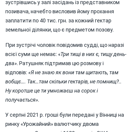
зустрівшись у залі засідань із представником
позивача, начебто висловив йому прохання
заплатити по 40 тис. грн. за кожний гектар
земельної ділянки, що є предметом позову.
При зустрічі чоловік повідомив судді, що наразі
всієї суми ще немає: «
Три тищі в них є, тищу день-
два»
. Ратушняк підтримав цю розмову і
відповів:
«Я не знаю як вони там щитають, там
вобщє…. Так…там скільки гектарів, не помнищ?..
Ну коротше це ти умножаєш на сорок і
получається»
.
У серпні 2021 р. гроші були передані у Вінниці на
ринку «Урожайний» валютчику двома