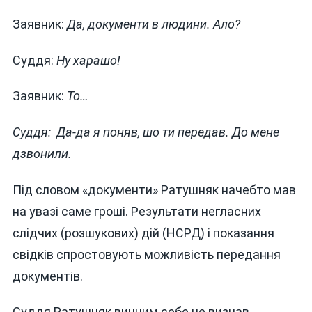
Заявник:
Да, документи в людини. Ало?
Суддя:
Ну харашо!
Заявник:
То…
Суддя: Да-да я поняв, шо ти передав. До мене
дзвонили.
Під словом «документи» Ратушняк начебто мав
на увазі саме гроші. Результати негласних
слідчих (розшукових) дій (НСРД) і показання
свідків спростовують можливість передання
документів.
Суддя Ратушняк винним себе не визнав.