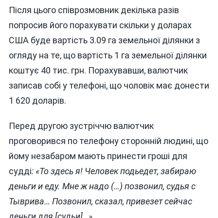
Після цього співрозмовник декілька разів
попросив його порахувати скільки у доларах
США буде вартість 3.09 га земельної ділянки з
огляду на те, що вартість 1 га земельної ділянки
коштує 40 тис. грн. Порахувавши, валютчик
записав собі у телефоні, що чоловік має донести
1 620 доларів.
Перед другою зустріччю валютчик
проговорився по телефону сторонній людині, що
йому незабаром мають принести гроші для
судді
: «То здесь я! Человек подьедет, забираю
деньги и еду. Мне ж надо (…) позвонил, судья с
Тыврива… Позвонил, сказал, привезет сейчас
деньги для [судьи]…».