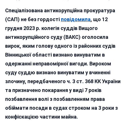
СУДДЯ
Спеціалізована антикорупційна прокуратура
РАТУШНЯ
ЯК
(САП) не без гордості
повідомила
, що 12
ДЗЕРКАЛ
грудня 2023 р. колегія суддів Вищого
ПОВНОГ
антикорупційного суду (ВАКС) оголосила
МАРАЗМ
СИСТЕМ
вирок, яким голову одного із районних судів
БОРОТЬ
Вінницької області визнано винуватим в
З
одержанні неправомірної вигоди. Вироком
КОРУПЦІ
суду суддю визнано винуватим у вчиненні
злочину, передбаченого ч. 3 ст. 368 КК України
та призначено покарання у виді 7 років
позбавлення волі з позбавленням права
обіймати посади в судах строком на 3 роки з
конфіскацією частини майна.