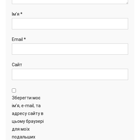
Ім'я
*
Email
*
Сайт
Зберегти моє
ім'я, e-mail, та
адресу сайту в
цьому браузері
для моїх
подальших