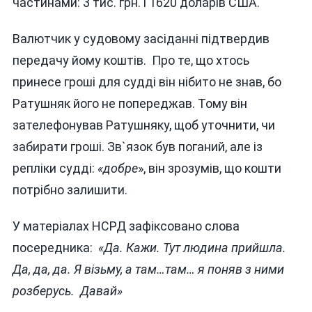
частинами: 3 тис. грн. і 1620 доларів США.
Валютчик у судовому засіданні підтвердив
передачу йому коштів. Про те, що хтось
принесе гроші для судді він нібито не знав, бо
Ратушняк його не попереджав. Тому він
зателефонував Ратушняку, щоб уточнити, чи
забирати гроші. Зв`язок був поганий, але із
репліки судді:
«добре
», він зрозумів, що кошти
потрібно залишити.
У матеріалах НСРД зафіксовано слова
посередника:
«Да. Кажи. Тут людина прийшла.
Да, да, да. Я візьму, а там…там… я поняв з ними
розберусь. Давай»