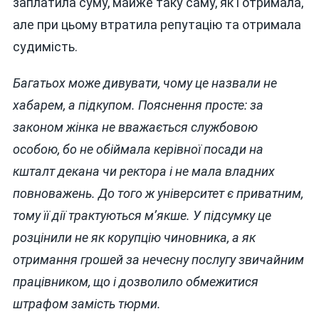
заплатила суму, майже таку саму, як і отримала,
але при цьому втратила репутацію та отримала
судимість.
Багатьох може дивувати, чому це назвали не
хабарем, а підкупом. Пояснення просте: за
законом жінка не вважається службовою
особою, бо не обіймала керівної посади на
кшталт декана чи ректора і не мала владних
повноважень. До того ж університет є приватним,
тому її дії трактуються м’якше. У підсумку це
розцінили не як корупцію чиновника, а як
отримання грошей за нечесну послугу звичайним
працівником, що і дозволило обмежитися
штрафом замість тюрми.