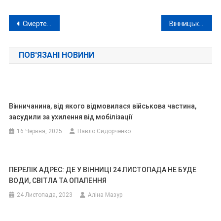
Навігація
Смертельна пожежа на Козятинщині: вогонь забрав життя літнього подружжя
Вінницька мерія заявила, що за роботу укриттів не відповідає, і у разі проблем може лише викликати поліцію (відео)
записів
ПОВ'ЯЗАНІ НОВИНИ
Вінничанина, від якого відмовилася військова частина,
засудили за ухилення від мобілізації
16 Червня, 2025
Павло Сидорченко
ПЕРЕЛІК АДРЕС: ДЕ У ВІННИЦІ 24 ЛИСТОПАДА НЕ БУДЕ
ВОДИ, СВІТЛА ТА ОПАЛЕННЯ
24 Листопада, 2023
Аліна Мазур