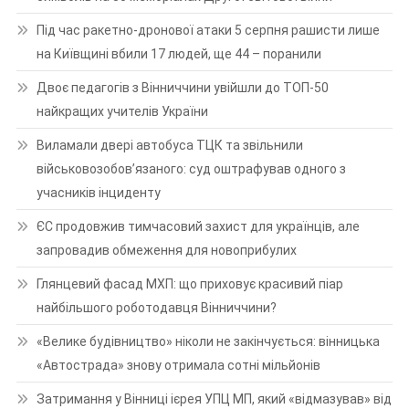
Під час ракетно-дронової атаки 5 серпня рашисти лише
на Київщині вбили 17 людей, ще 44 – поранили
Двоє педагогів з Вінниччини увійшли до ТОП-50
найкращих учителів України
Виламали двері автобуса ТЦК та звільнили
військовозобов’язаного: суд оштрафував одного з
учасників інциденту
ЄС продовжив тимчасовий захист для українців, але
запровадив обмеження для новоприбулих
Глянцевий фасад МХП: що приховує красивий піар
найбільшого роботодавця Вінниччини?
«Велике будівництво» ніколи не закінчується: вінницька
«Автострада» знову отримала сотні мільйонів
Затримання у Вінниці ієрея УПЦ МП, який «відмазував» від