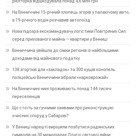
рієлторка відшкодувала понад 4,6 млн грн
На Вінниччині 15-річний хлопець згорів у палаючому авто,
а 19-річного водія розчавив автопоїзд
Нова підозра екскомандувачу логістики Повітряних Сил:
серед прихованого майна — квартири у Вінниці
Вінниччина увійшла до сімки регіонів із найбільшими
доходами від майнового податку
138 згортків для «закладок» та 300 кущів конопель:
поліцейські Вінниччини зібрали «нарковрожай»
На Вінниччині нині проживають понад 144 тисячі
переселенців
Що стоїть за гучними заявами про реконструкцію
очисних споруд у Сабарові?
У Вінниці нарешті вирішили позбутися радянських
символів на 30 меморіалах Другої світової війни