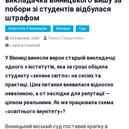
побори зі студентів відбулася
штрафом
Боротьба З Корупцією
Вінниця
Суд
Павло Сидорченко
30 Березня, 2026
On
Leave A Comment
8
У Вінниці винесли вирок старшій викладачці
Тисяч
За
одного з інститутів, яка за гроші обіцяла
«скласти
студенту «зелене світло» на сесіях та
Сесію»:
практиці. Ціна питання виявилася відносно
Викладачка
Вінницького
невеликою, а от наслідки для репутації —
Вишу
цілком реальними. Як же працювала схема
За
«освітнього імунітету»?
Побори
Зі
Студентів
Вінницький міський суд поставив крапку в