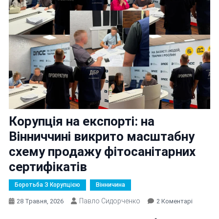
Корупція на експорті: на
Вінниччині викрито масштабну
схему продажу фітосанітарних
сертифікатів
Боротьба З Корупцією
Вінничина
Павло Сидорченко
До
28 Травня, 2026
2 Коментарі
Корупція