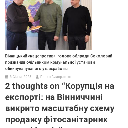
Вінницький «нацспротив»: голова облради Соколовий
призначив очільником комунальної установи
обвинувачуваного у шахрайстві
8 Січня, 2025
Павло Сидорченко
2 thoughts on “
Корупція на
експорті: на Вінниччині
викрито масштабну схему
продажу фітосанітарних