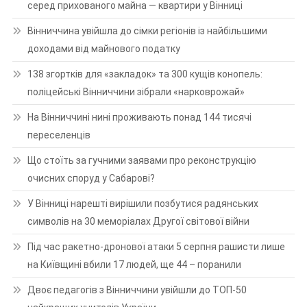
серед прихованого майна — квартири у Вінниці
Вінниччина увійшла до сімки регіонів із найбільшими
доходами від майнового податку
138 згортків для «закладок» та 300 кущів конопель:
поліцейські Вінниччини зібрали «нарковрожай»
На Вінниччині нині проживають понад 144 тисячі
переселенців
Що стоїть за гучними заявами про реконструкцію
очисних споруд у Сабарові?
У Вінниці нарешті вирішили позбутися радянських
символів на 30 меморіалах Другої світової війни
Під час ракетно-дронової атаки 5 серпня рашисти лише
на Київщині вбили 17 людей, ще 44 – поранили
Двоє педагогів з Вінниччини увійшли до ТОП-50