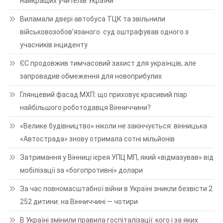
найкращих учителів України
Виламали двері автобуса ТЦК та звільнили
військовозобов’язаного: суд оштрафував одного з
учасників інциденту
ЄС продовжив тимчасовий захист для українців, але
запровадив обмеження для новоприбулих
Глянцевий фасад МХП: що приховує красивий піар
найбільшого роботодавця Вінниччини?
«Велике будівництво» ніколи не закінчується: вінницька
«Автострада» знову отримала сотні мільйонів
Затримання у Вінниці ієрея УПЦ МП, який «відмазував» від
мобілізації за «богопротивні» долари
За час повномасштабної війни в Україні зникли безвісти 2
252 дитини: на Вінниччині — чотири
В Україні змінили правила госпіталізації: кого і за яких