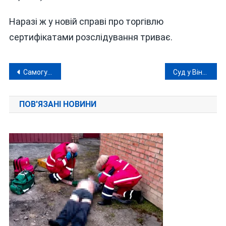
Наразі ж у новій справі про торгівлю
сертифікатами розслідування триває.
Навігація
Самогубство: поліція назвала основну версію загибелі чоловіка у спаленому авто біля Шкуринців
Суд у Вінниці поставив крапку: відома блогерка «Танька Гуска» заплатить 4,8 мільйона
записів
ПОВ'ЯЗАНІ НОВИНИ