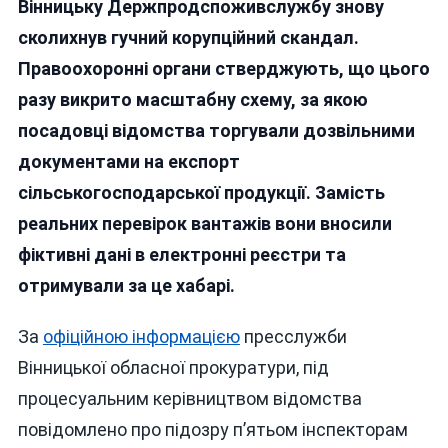
Вінницьку Держпродспоживслужбу знову
На
Експорті
сколихнув гучний корупційний скандал.
На
Правоохоронні органи стверджують, що цього
Вінниччи
разу викрито масштабну схему, за якою
Викрито
Масштаб
посадовці відомства торгували дозвільними
Схему
документами на експорт
Продаж
сільськогосподарської продукції. Замість
Фітосані
Сертифік
реальних перевірок вантажів вони вносили
фіктивні дані в електронні реєстри та
отримували за це хабарі.
За
офіційною інформацією
пресслужби
Вінницької обласної прокуратури, під
процесуальним керівництвом відомства
повідомлено про підозру п’ятьом інспекторам