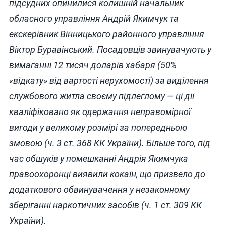
підсудних опинилися колишній начальник
обласного управління Андрій Якимчук та
екскерівник Вінницького районного управління
Віктор Буравінський. Посадовців звинувачують у
вимаганні 12 тисяч доларів хабаря (50%
«відкату» від вартості нерухомості) за виділення
службового житла своєму підлеглому — ці дії
кваліфіковано як одержання неправомірної
вигоди у великому розмірі за попередньою
змовою (ч. 3 ст. 368 КК України). Більше того, під
час обшуків у помешканні Андрія Якимчука
правоохоронці виявили кокаїн, що призвело до
додаткового обвинувачення у незаконному
зберіганні наркотичних засобів (ч. 1 ст. 309 КК
України).