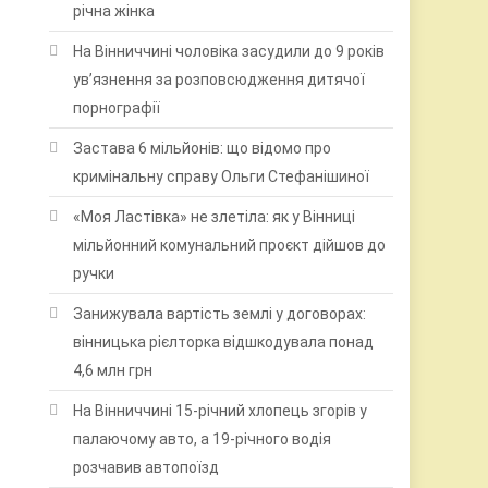
річна жінка
На Вінниччині чоловіка засудили до 9 років
ув’язнення за розповсюдження дитячої
порнографії
Застава 6 мільйонів: що відомо про
кримінальну справу Ольги Стефанішиної
«Моя Ластівка» не злетіла: як у Вінниці
мільйонний комунальний проєкт дійшов до
ручки
Занижувала вартість землі у договорах:
вінницька рієлторка відшкодувала понад
4,6 млн грн
На Вінниччині 15-річний хлопець згорів у
палаючому авто, а 19-річного водія
розчавив автопоїзд