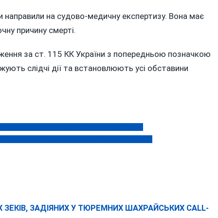
ки направили на судово-медичну експертизу. Вона має
чну причину смерті.
ження за ст. 115 КК України з попередньою позначкою
жують слідчі дії та встановлюють усі обставини
и, які завдали збитків на понад 13 мільйонів
бну схему продажу фітосанітарних сертифікатів
Х ЗЕКІВ, ЗАДІЯНИХ У ТЮРЕМНИХ ШАХРАЙСЬКИХ CALL-