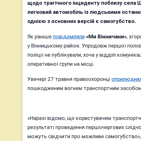
по
щодо трагічного інциденту поблизу села Ш
н
легковий автомобіль із людськими останк
о
однією з основних версій є самогубство.
в
за
Як раніше
повідомляли
«Ми Вінничани»
, зго
ч
у Вінницькому районі. Упродовж першої полов
у
поліції не публікували, хоча у відділі комун
с
оперативної групи на місці.
а
бі
Увечері 27 травня правоохоронці
оприлюдни
Ш
пошкодженим вогнем транспортним засобом в
«Наразі відомо, що користувачем транспортн
результаті проведення першочергових слідчо
можуть свідчити про можливе самогубство», —