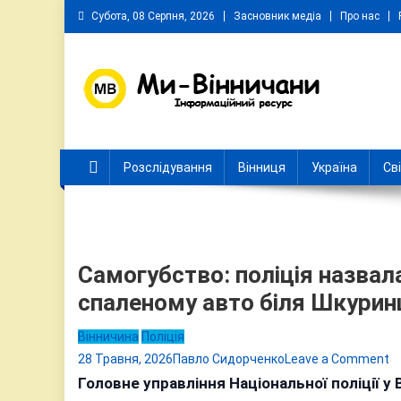
Skip
Субота, 08 Серпня, 2026
Засновник медіа
Про нас
to
content
Ми Вінничани
Незалежний інформаційний портал Вінничини
Розслідування
Вінниця
Україна
Св
Самогубство: поліція назвала
спаленому авто біля Шкурин
Вінничина
Поліція
o
28 Травня, 2026
Павло Сидорченко
Leave a Comment
С
Головне управління Національної поліції у