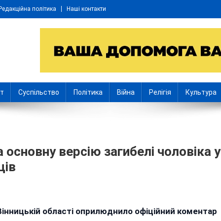
Редакційна політика
Наші контакти
іт
Суспільство
Політика
Війна
Релігія
Культура
 основну версію загибелі чоловіка у
ців
n
амогубство:
 Вінницькій області оприлюднило офіційний коментар