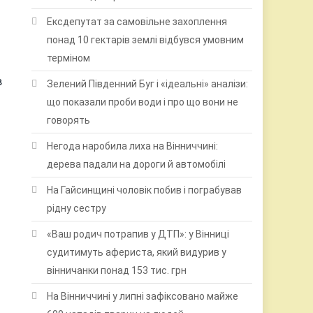
Ексдепутат за самовільне захоплення
понад 10 гектарів землі відбувся умовним
терміном
в
Зелений Південний Буг і «ідеальні» аналізи:
що показали проби води і про що вони не
говорять
Негода наробила лиха на Вінниччині:
дерева падали на дороги й автомобілі
На Гайсинщині чоловік побив і пограбував
рідну сестру
«Ваш родич потрапив у ДТП»: у Вінниці
судитимуть афериста, який видурив у
вінничанки понад 153 тис. грн
На Вінниччині у липні зафіксовано майже