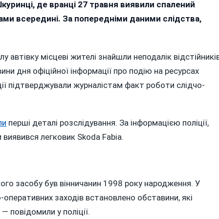
ліція
куринці, де вранці 27 травня виявили спалений
азвала
ами всередині. За попередніми даними слідства,
сновну
ерсію
гибелі
рілу автівку місцеві жителі знайшли неподалік відстійникі
оловіка
ини дня офіційної інформації про подію на ресурсах
ікації підтверджували журналістам факт роботи слідчо-
паленому
вто
ля
ли
перші деталі розслідування. За інформацією поліції,
куринців
иявився легковик Skoda Fabia.
ого засобу був вінничанин 1998 року народження. У
-оперативних заходів встановлено обставини, які
 повідомили у поліції.