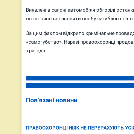
Виявлені в салоні автомобіля обгорілі остан
остаточно встановити особу загиблого та то
За цим фактом відкрито кримінальне провад
«самогубство». Наразі правоохоронці продов
трагедії.
На Вінниччині під час нересту спіймали 117 браконьєр
Навігація
Корупція на експорті: на Вінниччині викрито масшта
записів
Пов'язані новини
ПРАВООХОРОНЦІ НІЯК НЕ ПЕРЕРАХУЮТЬ УСІ