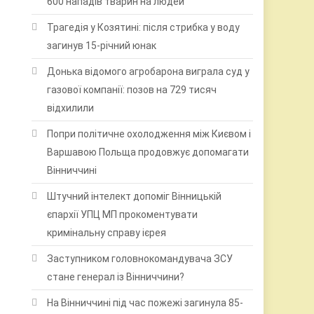
600 нападів тварин на людей
Трагедія у Козятині: після стрибка у воду
загинув 15-річний юнак
Донька відомого агробарона виграла суд у
газової компанії: позов на 729 тисяч
відхилили
Попри політичне охолодження між Києвом і
Варшавою Польща продовжує допомагати
Вінниччині
Штучний інтелект допоміг Вінницькій
єпархії УПЦ МП прокоментувати
кримінальну справу ієрея
Заступником головнокомандувача ЗСУ
стане генерал із Вінниччини?
На Вінниччині під час пожежі загинула 85-