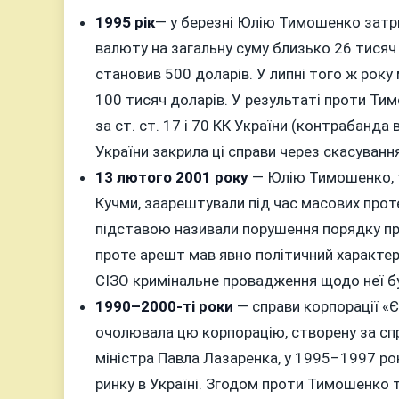
1995 рік
— у березні Юлію Тимошенко затр
валюту на загальну суму близько 26 тисяч
становив 500 доларів. У липні того ж року
100 тисяч доларів. У результаті проти Тим
за ст. ст. 17 і 70 КК України (контрабанда
України закрила ці справи через скасування
13 лютого 2001 року
— Юлію Тимошенко, т
Кучми, заарештували під час масових проте
підставою називали порушення порядку про
проте арешт мав явно політичний характер
СІЗО кримінальне провадження щодо неї бу
1990–2000-ті роки
— справи корпорації «
очолювала цю корпорацію, створену за спр
міністра Павла Лазаренка, у 1995–1997 ро
ринку в Україні. Згодом проти Тимошенко 