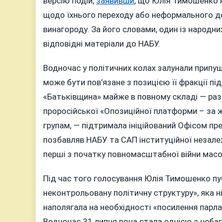
версію подій,
заявивши
, що Юлія Тимошенко 
щодо їхнього переходу або неформального д
винагороду. За його словами, один із народни
відповідні матеріали до НАБУ.
Водночас у політичних колах залунали прип
може бути пов’язане з позицією її фракції пі
«Батьківщина» майже в повному складі — раз
проросійської «Опозиційної платформи – за ж
групам, — підтримала ініційований Офісом п
позбавляв НАБУ та САП інституційної незалеж
перші з початку повномасштабної війни масов
Під час того голосування Юлія Тимошенко пу
неконтрольовану політичну структуру», яка н
наполягала на необхідності «посилення пар
Водночас 31 липня вона стала однією з небаг