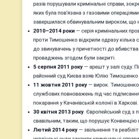
разів порушували кримінальні справи, зок
яких була пов’язана з газовими операціями
завершилася обвинувальним вироком, що н
2010–2014 роки
— серія кримінальних про
проти Тимошенко відкрили одразу кілька с
до звинувачень у причетності до вбивства
проваджень згодом були закриті.
5 серпня 2011 року
— арешт у залі суду. П
районний суд Києва взяв Юлію Тимошенко п
11 жовтня 2011 року
— вирок. Тимошенко 
службових повноважень під час підписання 
покарання у Качанівській колонії в Харкові.
30 квітня 2013 року
. Європейський суд з
свавільним, таким, що порушує Конвенцію 
Лютий 2014 року
— звільнення та реабіліт
українські суди закрили кримінальні справ