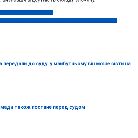
ї ОВА представили онлайн
чителів у «пунктах незламності» у комендантську годину
передали до суду: у майбутньому він може сісти на
омади також постане перед судом