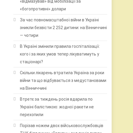
«відмазував» від мобілізації за
«богопротивні» долари
За час повномасштабної війни в Україні
зникли безвісти 2 252 дитини: на Вінниччині
— чотири
В Україні змінили правила госпіталізації:
кого і за яких умов тепер лікуватимуть у
стаціонарі?
Скільки лікарень втратила Україна за роки
війни та що відбувається з медустановами
на Вінниччині
Втретє за тиждень росія вдарила по
Україні балістикою: жодної ракети не
перехопили
Порізав ножем двох військовослужбовців