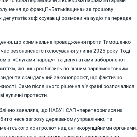
нібито вела перемовини з кількома парламентарями
олучення до фракції «Батьківщина» за грошову
х депутатів зафіксував ці розмови на аудіо та передав
ущення, що кримінальне провадження проти Тимошенко
д час резонансного голосування у липні 2025 року. Тоді
ом зі «Слугами народу» та депутатами забороненої
иття», які нині розбіглись по різним парламентським
резидента скандальний законопроєкт, що фактично
ності. Саме після цього рішення в Україні розпочалися
і вуличні протести.
блічно заявляла, що НАБУ і САП «перетворилися на
ібито несе загрозу державному управлінню, та
ламентського контролю» над антикорупційними органами.
атьох нардепів, які не підтримали голосування за