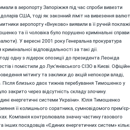
имали в аеропорту Запоріжжя під час спроби вивезти
 доларів США, тоді як законний ліміт на вивезення валю
 митники аеропорту «Внуково» виявили в її ручній поклажі
ошенко та її чоловіка було порушено кримінальні справи
 валюти). У вересні 2001 року Генеральна прокуратура
 кримінальної відповідальності за такі дії.
оді одну з лідерок опозиції до президента Леоніда
стів і помістили до Лук’янівського СІЗО в Києві. Офіційн
ведення мітингу та заклики до акцій непокори владі,
. Після близько двох тижнів перебування Тимошенко у
ло закрито через відсутність складу злочину.
Єдині енергетичні системи України». Юлія Тимошенко
ияння її колишнього соратника, сумновідомого прем’єр
ках. Компанія контролювала значну частину газового
та інших посадовців «Єдиних енергетичних систем» кільк