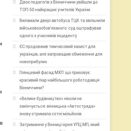
Двоє педагогів з Вінниччини увійшли до
ТОП-50 найкращих учителів України
Виламали двері автобуса ТЦК та звільнили
військовозобов’язаного: суд оштрафував
одного з учасників інциденту
и
ЄС продовжив тимчасовий захист для
українців, але запровадив обмеження для
новоприбулих
Глянцевий фасад МХП: що приховує
красивий піар найбільшого роботодавця
Вінниччини?
я
«Велике будівництво» ніколи не
закінчується: вінницька «Автострада»
знову отримала сотні мільйонів
ив
Затримання у Вінниці ієрея УПЦ МП, який