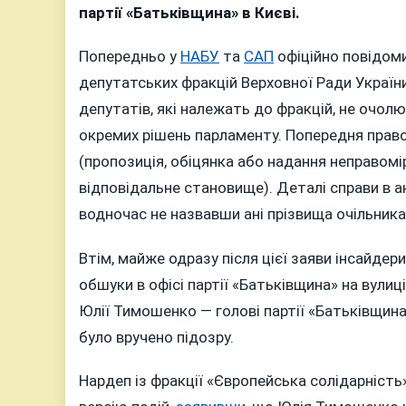
офісі
партії «Батьківщина» в Києві.
«Батьків
чи
Попередньо у
НАБУ
та
САП
офіційно повідоми
справді
депутатських фракцій Верховної Ради України
проти
депутатів, які належать до фракцій, не очол
Юлії
окремих рішень парламенту. Попередня правов
Тимошен
(пропозиція, обіцянка або надання неправомі
відкрили
кримінал
відповідальне становище). Деталі справи в 
справу?
водночас не назвавши ані прізвища очільника 
Втім, майже одразу після цієї заяви інсайде
обшуки в офісі партії «Батьківщина» на вулиц
Юлії Тимошенко — голові партії «Батьківщина
було вручено підозру.
Нардеп із фракції «Європейська солідарність