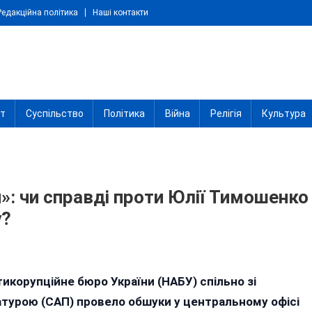
Редакційна політика
Наші контакти
іт
Суспільство
Політика
Війна
Релігія
Культура
»: чи справді проти Юлії Тимошенко
у?
тикорупційне бюро України (НАБУ) спільно зі
турою (САП) провело обшуки у центральному офісі