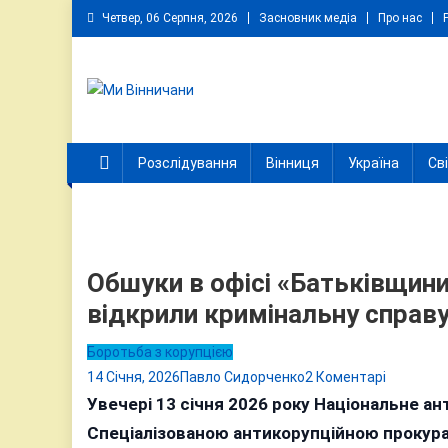
Skip
Четвер, 06 Серпня, 2026
Засновник медіа
Про нас
to
content
Ми Вінничани
Незалежний інформаційний портал Вінничини
Розслідування
Вінниця
Україна
Св
Обшуки в офісі «Батьківщини
відкрили кримінальну справ
Боротьба з корупцією
до
14 Січня, 2026
Павло Сидорченко
2 Коментарі
Обшуки
Увечері 13 січня 2026 року Національне ан
в
Спеціалізованою антикорупційною прокура