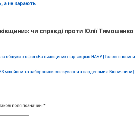
ь, а не карають
ьківщини»: чи справді проти Юлії Тимошенко
ла обшуки в офісі «Батьківщини» піар-акцією НАБУ | Головні новини
3 мільйони та заборонили спілкування з нардепами з Вінниччини |
язкові поля позначені
*