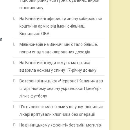
ТЦК біля ринку «Сатурн»: суд виніс вирок
вінничанину
На Вінниччині аферисти знову «збирають»
кошти на армію від імені очільниці
Вінницької ОВА
и
Мільйонерів на Вінниччині стало більше,
попри спад задекларованих доходів
На Вінниччині судитимуть матір, яка
вдарила ножем у спину 17-річну доньку
Ветеран вінницької «Червоної Калини» дав
старт новому сезону української Прем’єр-
ліги з футболу
П’ять років із магнітами у шлунку: вінницькі
лікарі врятували хлопчика без операції
На вінницькому «фронті» без змін: могилів-