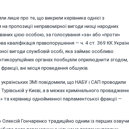
щини»:
ли лише про те, що викрили керівника однієї з
 на пропозиції неправомірної вигоди низці народних
юваних цією особою, за голосування «за» або «проти»
а кваліфікація правопорушення — ч. 4 ст. 369 КК Україн
ко
рної вигоди службовій особі, яка займає особливо
ьну
антикорупційних органах пообіцяли оприлюднити згодом,
фракції, ані місця проведення обшуків.
ри українських ЗМІ повідомили, що НАБУ і САП проводили
і Турівській у Києві, а в межах кримінального провадженн
» та керівниці однойменної парламентської фракції —
» Олексій Гончаренко традиційно одним із перших озвуч