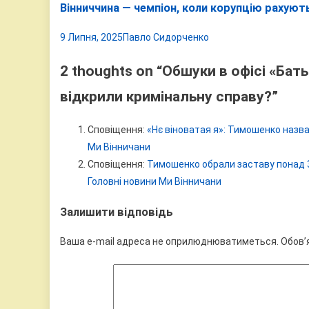
Вінниччина — чемпіон, коли корупцію рахуют
9 Липня, 2025
Павло Сидорченко
2 thoughts on “
Обшуки в офісі «Бат
відкрили кримінальну справу?
”
Сповіщення:
«Нє віноватая я»: Тимошенко назва
Ми Вінничани
Сповіщення:
Тимошенко обрали заставу понад 3
Головні новини Ми Вінничани
Залишити відповідь
Ваша e-mail адреса не оприлюднюватиметься.
Обов’