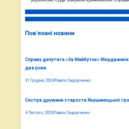
Третю за каденції Зеленського очільницю Вінницько
Навігація
У Вінниці хочуть пояснень від мера щодо чергувань у
записів
Пов'язані новини
Справу депутата «За Майбутнє» Мордванюка 
два роки
31 Грудня, 2024
Павло Сидорченко
Сестра дружини старости Якушинецької гр
4 Лютого, 2025
Павло Сидорченко