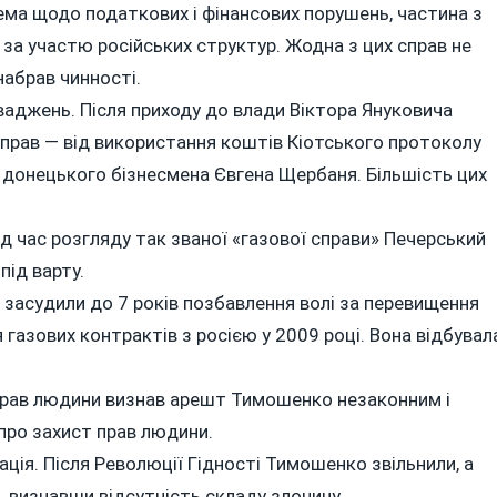
рема щодо податкових і фінансових порушень, частина з
 за участю російських структур. Жодна з цих справ не
абрав чинності.
ваджень. Після приходу до влади Віктора Януковича
прав — від використання коштів Кіотського протоколу
 донецького бізнесмена Євгена Щербаня. Більшість цих
ід час розгляду так званої «газової справи» Печерський
ід варту.
засудили до 7 років позбавлення волі за перевищення
газових контрактів з росією у 2009 році. Вона відбувал
 прав людини визнав арешт Тимошенко незаконним і
про захист прав людини.
ація. Після Революції Гідності Тимошенко звільнили, а
и, визнавши відсутність складу злочину.