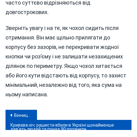
часто суттєво відрізняються від
довгострокових.
Зверніть увагу і на те, як чохол сидить після
отримання. Він має щільно прилягати до
корпусу без зазорів, не перекривати жодної
кнопки чи роз’єму і не залишати незахищених
ділянок по периметру. Якщо чохол хитається
або його кути відстають від корпусу, то захист
мінімальний, незалежно від того, яка сума на
ньому написана.
Навігація
Вінницька бригада «Червона Калина» показала, як перерізає транспортні артерії окупантам
записів
Кривава ніч: рашисти вбили в Україні щонайменше
дев’ять людей та понад 90 поранили