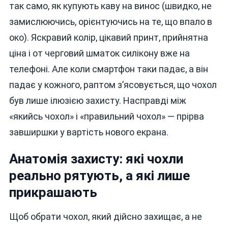
Смартфон
так само, як купують каву на винос (швидко, не
Досі
замислюючись, орієнтуючись на те, що впало в
Без
око). Яскравий колір, цікавий принт, прийнятна
Нормального
Захисту
ціна і от черговий шматок силікону вже на
І
телефоні. Але коли смартфон таки падає, а він
Як
падає у кожного, раптом з’ясовується, що чохол
Це
Виправити?
був лише ілюзією захисту. Насправді між
«якийсь чохол» і «правильний чохол» — прірва
завширшки у вартість нового екрана.
Анатомія захисту: які чохли
реально рятують, а які лише
прикрашають
Щоб обрати чохол, який дійсно захищає, а не