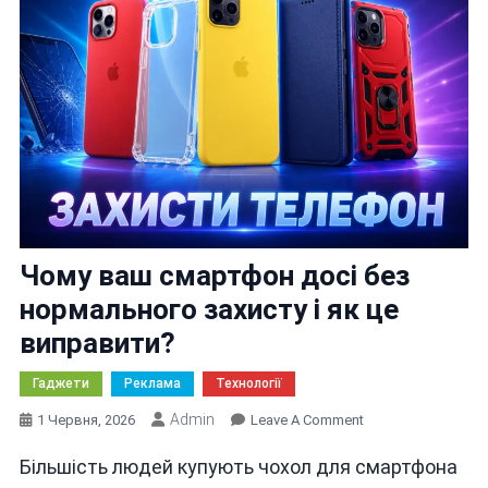
Чому ваш смартфон досі без
нормального захисту і як це
виправити?
Гаджети
Реклама
Технології
Admin
On
1 Червня, 2026
Leave A Comment
Чому
Більшість людей купують чохол для смартфона
Ваш