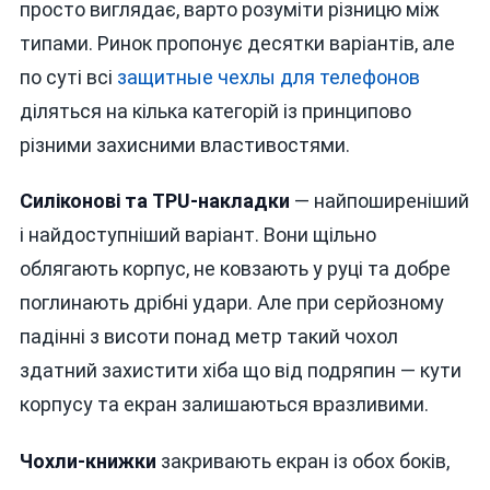
просто виглядає, варто розуміти різницю між
типами. Ринок пропонує десятки варіантів, але
по суті всі
защитные чехлы для телефонов
діляться на кілька категорій із принципово
різними захисними властивостями.
Силіконові та TPU-накладки
— найпоширеніший
і найдоступніший варіант. Вони щільно
облягають корпус, не ковзають у руці та добре
поглинають дрібні удари. Але при серйозному
падінні з висоти понад метр такий чохол
здатний захистити хіба що від подряпин — кути
корпусу та екран залишаються вразливими.
Чохли-книжки
закривають екран із обох боків,