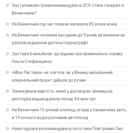
Заступником головнокомандувача ЗСУ стане генерал із
Вінниччини?
На Вінниччині під час пожежі загинула 85-річна жінка
На Вінниччині чоловіка засудили до 9 років ув’язнення за
розповсюдження дитячої порнографії
Застава 6 мільйонів: що відомо про кримінальну справу
Ольги Стефанішиної
«Моя Ластівка» не злетіла: як у Вінниці мільйонний
комунальний проєкт дійшов до ручки
Занижувала вартість землі у договорах: вінницька
рієлторка відшкодувала понад 4,6 млн грн
На Вінниччині 15-річний хлопець згорів у палаючому авто,
а 19-річного водія розчавив автопоїзд
Нова підозра екскомандувачу логістики Повітряних Сил: