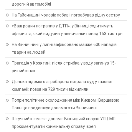
дороги й автомобілі
На Гайсинщині чоловік побив і пограбував рідну сестру
«Ваш родич потрапив у ДТП»: у Вінниці судитимуть
афериста, який видурив у вінничанки понад 153 тис. грн
На Вінниччині у липні зафіксовано майже 600 нападів
тварин на людей
Трагедія у Козятині: після стрибка у воду загинув 15-
річний юнак
Донька відомого агробарона виграла суд у газової
компанії: позов на 729 тисяч відхилили
Попри політичне охолодження між Києвом і Варшавою
Польща продовжує допомагати Вінниччині
Штучний інтелект допоміг Вінницькій єпархії УПЦ МП
прокоментувати кримінальну справу ієрея