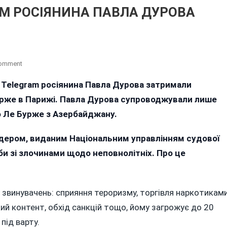
AM РОСІЯНИНА ПАВЛА ДУРОВА
On
Comment
TF1:
 Telegram росіянина Павла Дурова затримали
ЗАСНОВНИКА
рже в Парижі.
TELEGRAM
Павла Дурова супроводжували лише
РОСІЯНИНА
до Ле Бурже з Азербайджану.
ПАВЛА
ДУРОВА
рдером, виданим Національним управлінням судової
ЗАТРИМАЛИ
ьби зі злочинами щодо неповнолітніх. Про це
У
ФРАНЦІЇ
 звинувачень: сприяння тероризму, торгівля наркотиками
ий контент, обхід санкцій тощо, йому загрожує до 20
під варту.