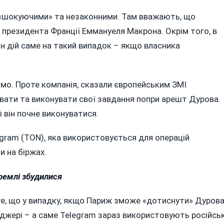
ї «шокуючими» та незаконними. Там вважають, що
президента Франції Еммануеля Макрона. Окрім того, в
 дій саме на такий випадок – якщо власника
омо. Проте компанія, сказали європейським ЗМІ
вати та виконувати свої завдання попри арешт Дурова.
і він почне виконуватися.
gram (TON), яка використовується для операцій
и на біржах.
ремлі збудилися
є те, що у випадку, якщо Париж зможе «дотиснути» Дурова
джері – а саме Telegram зараз використовують російськ