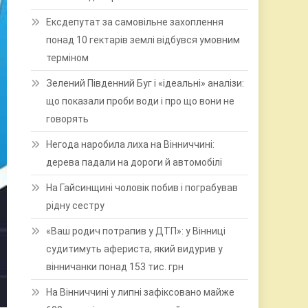
Ексдепутат за самовільне захоплення
понад 10 гектарів землі відбувся умовним
терміном
Зелений Південний Буг і «ідеальні» аналізи:
що показали проби води і про що вони не
говорять
Негода наробила лиха на Вінниччині:
дерева падали на дороги й автомобілі
На Гайсинщині чоловік побив і пограбував
рідну сестру
«Ваш родич потрапив у ДТП»: у Вінниці
судитимуть афериста, який видурив у
вінничанки понад 153 тис. грн
На Вінниччині у липні зафіксовано майже