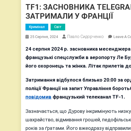
TF1: ЗАСНОВНИКА TELEGR
ЗАТРИМАЛИ У ФРАНЦІЇ
Кримінал
Світ
Павло Сидорченко
25 Серпня, 2024
Leave A 
24 серпня 2024 р. засновника месенджера
французькі спецслужби в аеропорту Ле Бу
його охоронець та жінка. Літак прилетів 
Затримання відбулося близько 20:00 за о
поліції Франції на запит Управління борот
повідомив
французький телеканал TF-1.
Зазначається, що Дурову інкримінують низку
шахрайство, відмивання грошей, педофільськ
років за ґратами. Його вжеодразу відправили 