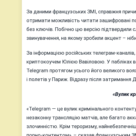
За даними французських ЗМІ, справжня причи
отримати можливість читати зашифровані по
без ключів. Побічно цю версію підтвердили сл
звинувачення, на якому зробили акцент – ні
За інформацією російських телеграм-каналів
криптокоучем Юлією Вавіловою. У пабліках в
Telegram протягом усього його великого вояж
і полетів у Париж. Відразу після затримання
«Вулик кр
«Telegram — це вулик кримінального контенту
незаконну трансляцію матчів, але багато ак
злочинністю. Крім тероризму, найнебезпечні
порно-контентом», – сказав французським ЗМІ