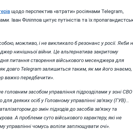
герів
щодо перспектив «втрати» росіянами Telegram,
ми. Іван Філіппов цитує путіністів та їх пропагандистськ
бою, можливо, і не викликало б резонанс у росії. Якби 
джер нинішньої війни. Це альтернатива закритому
о дня питання створення військового месенджера для
як довго Telegram залишиться таким, як ми його знаємо, 
ер важко передбачити».
не головним засобом управління підрозділами у зоні СВО
о для деяких осіб у Головному управлінні зв’язку (ГУВ)…
талізатором до змін підходів до засобів зв’язку та
рова. А проблеми суто військового характеру, які не
ому управлінні чомусь воліли заплющувати очі».