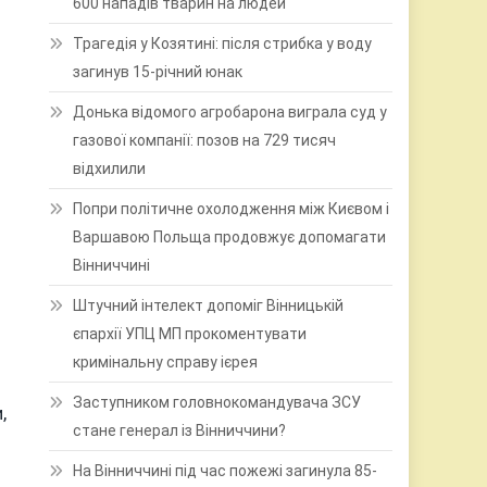
600 нападів тварин на людей
Трагедія у Козятині: після стрибка у воду
загинув 15-річний юнак
Донька відомого агробарона виграла суд у
газової компанії: позов на 729 тисяч
відхилили
Попри політичне охолодження між Києвом і
Варшавою Польща продовжує допомагати
Вінниччині
Штучний інтелект допоміг Вінницькій
єпархії УПЦ МП прокоментувати
кримінальну справу ієрея
Заступником головнокомандувача ЗСУ
,
стане генерал із Вінниччини?
На Вінниччині під час пожежі загинула 85-