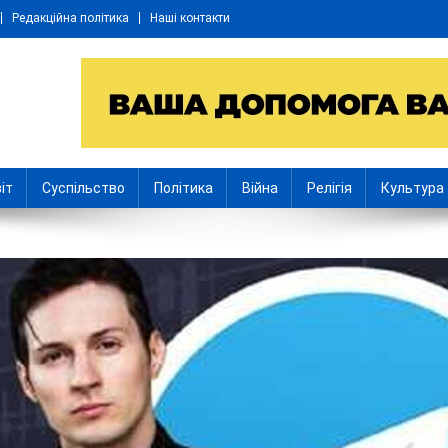
Редакційна політика
Наші контакти
іт
Суспільство
Політика
Війна
Релігія
Культура