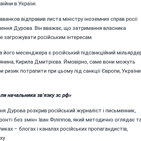
війни в Україні.
анков відправив листа міністру іноземних справ росії
ення Дурова. Він вважає, що затримання власника
е загрожувати російським інтересам.
 його месенджера є російський підсанкційний мільярде
янина, Кирила Дмитрієва. Ймовірно, саме вони можуть
 ризик потрапити при цьому під санкції Європи, України
ли начальника зв’язку зс рф»
я Дурова розкрив російський журналіст і письменник,
нті без змін» Іван Філіппов, який методично оглядає т
ликах – блогах і каналах російських пропагандистів,
ху.