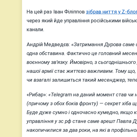
На цей раз Іван Філіппов
зібрав ниття у Z-бло
через який йде управління російськими війська
канали.
Андрій Медведєв:
«Затримання Дурова саме со
одна обставина. Фактично це головний месен
воєнному зв’язку. Ймовірно, з сьогоднішньог
нашої армії стає життєво важливим. Тому що, 
чи взагалі залишиться такий месенджер, теп
«Рибар»:
«Telegram на даний момент став чи 
(причому з обох боків фронту) — секрет хіба щ
Буде дуже сумно і одночасно кумедно, якщо ка
управління у зс рф стане саме арешт Павла Ду
накопичилися за два роки, на які в профільн