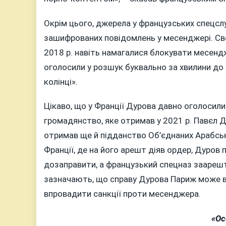
Окрім цього, джерела у французських спецсл
зашифрованих повідомлень у месенджері. Свог
2018 р. навіть намагалися блокувати месен
оголосили у розшук буквально за хвилини до
колінці».
Цікаво, що у Франції Дурова давно оголосили
громадянство, яке отримав у 2021 р. Павєл Дю
отримав ще й підданство Об’єднаних Арабськ
Франції, де на його арешт діяв ордер, Дуров 
дозаправити, а французький спецназ заарешт
зазначають, що справу Дурова Париж може 
впровадити санкції проти месенджера.
«Ос