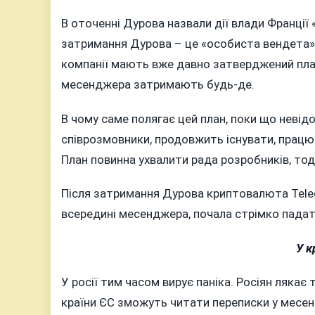
В оточенні Дурова назвали дії влади Франці
затримання Дурова – це «особиста вендета» 
компанії мають вже давно затверджений план
месенджера затримають будь-де.
В чому саме полягає цей план, поки що невід
співрозмовники, продовжить існувати, працю
План повинна ухвалити рада розробників, тод
Після затримання Дурова криптовалюта Tele
всередині месенджера, почала стрімко падат
У к
У росії тим часом вирує паніка. Росіян ляка
країни ЄС зможуть читати переписки у месен