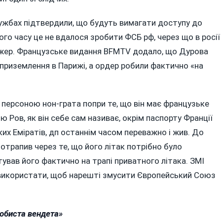
ужбах підтвердили, що будуть вимагати доступу до
о часу це не вдалося зробити ФСБ рф, через що в росії
джер. Французське видання BFMTV додало, що Дурова
 приземлення в Парижі, а ордер робили фактично «на
 персоною нон-грата попри те, що він має французьке
 Ров, як він себе сам називає, окрім паспорту Франції
их Еміратів, дп останнім часом переважно і жив. До
потрапив через те, що його літак потрібно було
ував його фактично на трапі приватного літака. ЗМІ
використати, щоб нарешті змусити Європейський Союз
обиста вендета»