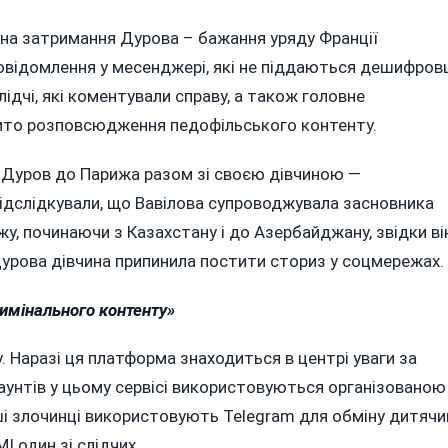
на затримання Дурова – бажання уряду Франції
відомлення у месенджері, які не піддаються дешифров
ідчі, які коментували справу, а також головне
бито розповсюдження педофільського контенту.
, Дуров до Парижа разом зі своєю дівчиною —
ідслідкували, що Вавілова супроводжувала засновника
у, починаючи з Казахстану і до Азербайджану, звідки ві
 Дурова дівчина припинила постити сториз у соцмережах.
имінального контенту»
. Наразі ця платформа знаходиться в центрі уваги за
каунтів у цьому сервісі використовуються організованою
ші злочинці використовують Telegram для обміну дитяч
 один зі слідчих.