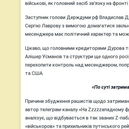
військові, як головний засіб зв’язку на фронті 
Заступник голови Держдуми рф Владислав Дав
Сергію Лаврову з вимогою домагатися звільн
месенджера має політичний характер та мож
Цікаво, що головними кредиторами Дурова та
Алішер Усманов та структури ще одного росі
перехопити контроль над месенджером, попри
та США.
«По суті затрима
Причини збудження рашистів щодо затриманн
автор телеграм-каналу «На Zzzzzападному фро
аналізує, що відбувається в так званих Z-паб
«військоров» та прихильників путінського рей