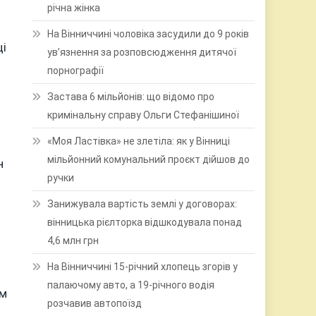
річна жінка
На Вінниччині чоловіка засудили до 9 років
ці
ув’язнення за розповсюдження дитячої
порнографії
Застава 6 мільйонів: що відомо про
кримінальну справу Ольги Стефанішиної
«Моя Ластівка» не злетіла: як у Вінниці
мільйонний комунальний проєкт дійшов до
н
ручки
Занижувала вартість землі у договорах:
вінницька рієлторка відшкодувала понад
4,6 млн грн
На Вінниччині 15-річний хлопець згорів у
палаючому авто, а 19-річного водія
им
розчавив автопоїзд