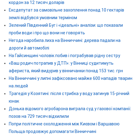
кордон за 12 тисяч доларів
Ексдепутат за самовільне захоплення понад 10 гектарів
землі відбувся умовним терміном
Зелений Південний Буг і «ідеальні» аналізи: що показали
проби води і про що вони не говорять
Негода наробила лиха на Вінниччині: дерева падали на
дороги й автомобілі
На Гайсинщині чоловік побив і пограбував рідну сестру
«Ваш родич потрапив у ДТП»: у Вінниці судитимуть
афериста, який видурив у вінничанки понад 153 тис. грн
На Вінниччині у липні зафіксовано майже 600 нападів тварин
на людей
Трагедія у Козятині: після стрибка у воду загинув 15-річний
юнак
Донька відомого агробарона виграла суд у газової компанії:
позов на 729 тисяч відхилили
Попри політичне охолодження між Києвом і Варшавою
Польща продовжує допомагати Вінниччині