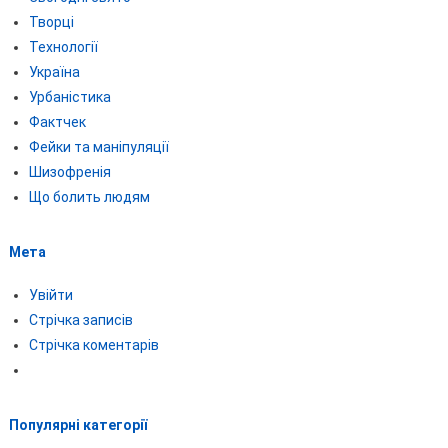
Творці
Технології
Україна
Урбаністика
Фактчек
Фейки та маніпуляції
Шизофренія
Що болить людям
Мета
Увійти
Стрічка записів
Стрічка коментарів
Популярні категорії