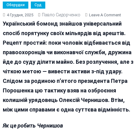
Оборудки
Суд
Павло Сидорченко
On
4 Грудня, 2025
Leave A Comment
Операція
Український бомонд знайшов універсальний
«Поділ
спосіб порятунку своїх мільярдів від арештів.
Майна
Рецепт простий: поки чоловік відбивається від
»
Від
правоохоронців чи виконавчої служби, дружина
Порошен
йде до суду ділити майно. Без розлучення, але з
До
чіткою метою — вивести активи з-під удару.
Чернишо
Слідом за родиною п’ятого президента Петра
Порошенка цю тактику взяв на озброєння
колишній урядовець Олексій Чернишов. Втім,
між цими справами є одна суттєва відмінність.
Як це робить Чернишов