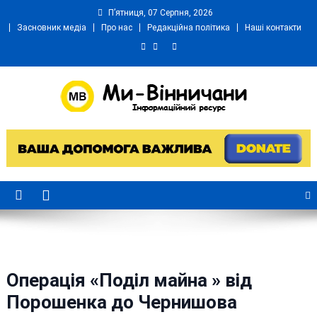
Skip
П’ятниця, 07 Серпня, 2026
to
Засновник медіа
Про нас
Редакційна політика
Наші контакти
content
Ми Вінничани
Незалежний інформаційний портал Вінничини
Операція «Поділ майна » від
Порошенка до Чернишова