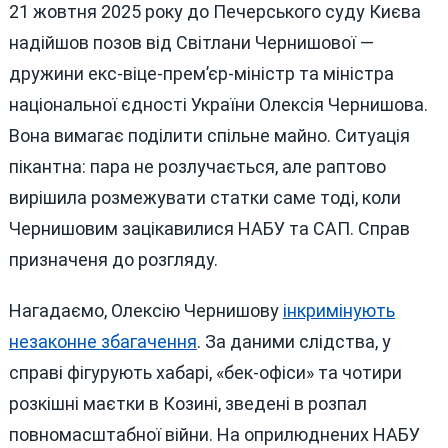
21 жовтня 2025 року до Печерського суду Києва
надійшов позов від Світлани Чернишової —
дружини екс-віце-прем’єр-міністр та міністра
національної єдності України Олексія Чернишова.
Вона вимагає поділити спільне майно. Ситуація
пікантна: пара не розлучається, але раптово
вирішила розмежувати статки саме тоді, коли
Чернишовим зацікавилися НАБУ та САП. Справ
призначеня до розгляду.
Нагадаємо, Олексію Чернишову
інкримінують
незаконне збагачення
. За даними слідства, у
справі фігурують хабарі, «бек-офіси» та чотири
розкішні маєтки в Козині, зведені в розпал
повномасштабної війни. На оприлюднених НАБУ