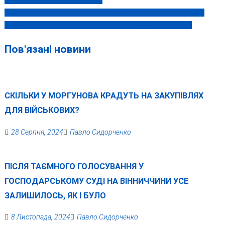
записів
Оксана Пекун 8 грудня у Вінниці у виставі «Вечори на хуторі
поблизу Диканьки»: «Веземо вам позитив і українство!»
Пов'язані новини
СКІЛЬКИ У МОРГУНОВА КРАДУТЬ НА ЗАКУПІВЛЯХ
ДЛЯ ВІЙСЬКОВИХ?
28 Серпня, 2024
Павло Сидорченко
ПІСЛЯ ТАЄМНОГО ГОЛОСУВАННЯ У
ГОСПОДАРСЬКОМУ СУДІ НА ВІННИЧЧИНИ УСЕ
ЗАЛИШИЛОСЬ, ЯК І БУЛО
8 Листопада, 2024
Павло Сидорченко