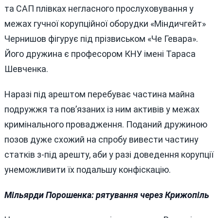
та САП плівках негласного прослуховування у
межах гучної корупційної оборудки «Міндичгейт»
Чернишов фігурує під прізвиськом «Че Гевара».
Його дружина є професором КНУ імені Тараса
Шевченка.
Наразі під арештом перебуває частина майна
подружжя та пов’язаних із ним активів у межах
кримінального провадження. Поданий дружиною
позов дуже схожий на спробу вивести частину
статків з-під арешту, аби у разі доведення корупції
унеможливити їх подальшу конфіскацію.
Мільярди Порошенка: рятування через Крижопіль