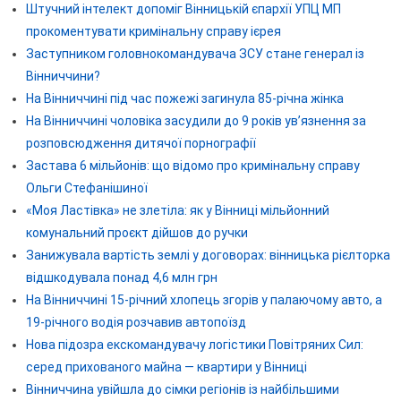
Штучний інтелект допоміг Вінницькій єпархії УПЦ МП
прокоментувати кримінальну справу ієрея
Заступником головнокомандувача ЗСУ стане генерал із
Вінниччини?
На Вінниччині під час пожежі загинула 85-річна жінка
На Вінниччині чоловіка засудили до 9 років ув’язнення за
розповсюдження дитячої порнографії
Застава 6 мільйонів: що відомо про кримінальну справу
Ольги Стефанішиної
«Моя Ластівка» не злетіла: як у Вінниці мільйонний
комунальний проєкт дійшов до ручки
Занижувала вартість землі у договорах: вінницька рієлторка
відшкодувала понад 4,6 млн грн
На Вінниччині 15-річний хлопець згорів у палаючому авто, а
19-річного водія розчавив автопоїзд
Нова підозра екскомандувачу логістики Повітряних Сил:
серед прихованого майна — квартири у Вінниці
Вінниччина увійшла до сімки регіонів із найбільшими