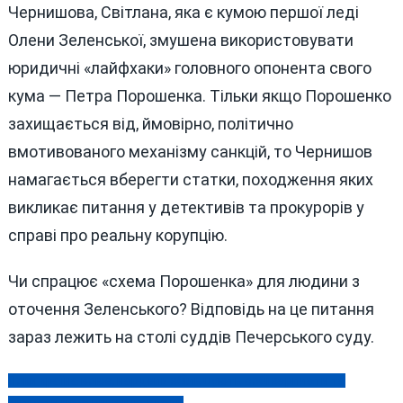
Чернишова, Світлана, яка є кумою першої леді
Олени Зеленської, змушена використовувати
юридичні «лайфхаки» головного опонента свого
кума — Петра Порошенка. Тільки якщо Порошенко
захищається від, ймовірно, політично
вмотивованого механізму санкцій, то Чернишов
намагається вберегти статки, походження яких
викликає питання у детективів та прокурорів у
справі про реальну корупцію.
Чи спрацює «схема Порошенка» для людини з
оточення Зеленського? Відповідь на це питання
зараз лежить на столі суддів Печерського суду.
Поки країна воює, нардепи збільшують собі зарплати та
Навігація
витрати на утримання влади