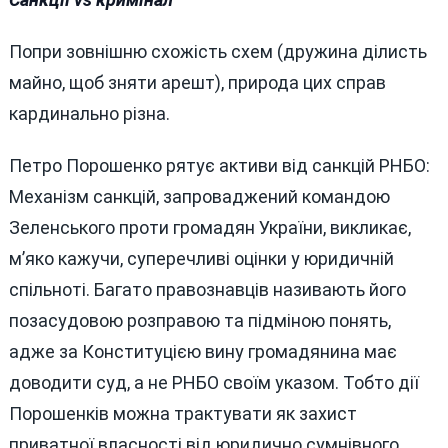
Попри зовнішню схожість схем (дружина ділисть
майно, щоб зняти арешт), природа цих справ
кардинально різна.
Петро Порошенко рятує активи від санкцій РНБО:
Механізм санкцій, запроваджений командою
Зеленського проти громадян України, викликає,
м’яко кажучи, суперечливі оцінки у юридичній
спільноті. Багато правознавців називають його
позасудовою розправою та підміною понять,
адже за Конституцією вину громадянина має
доводити суд, а не РНБО своїм указом. Тобто дії
Порошенків можна трактувати як захист
приватної власності від юридично сумнівного