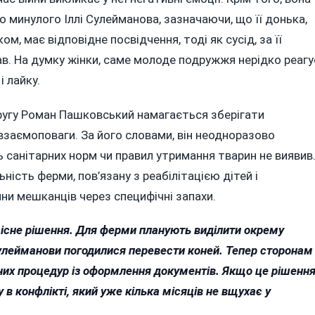
 минулого Іллі Сулейманова, зазначаючи, що її донька,
, має відповідне посвідчення, тоді як сусід, за її
ав. На думку жінки, саме молоде подружжя нерідко реагу
і лайку.
угу Роман Пашковський намагається зберігати
взаємоповаги. За його словами, він неодноразово
 санітарних норм чи правил утримання тварин не виявив
ість ферми, пов’язану з реабілітацією дітей і
ини мешканців через специфічні запахи.
існе рішення. Для ферми планують виділити окрему
Сулейманови погодилися перевести коней. Тепер сторонам
их процедур із оформлення документів. Якщо це рішенн
в конфлікті, який уже кілька місяців не вщухає у