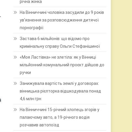
річна жінка
На Вінниччині чоловіка засудили до 9 років
т
ув’язнення за розповсюдження дитячої
порнографії
Застава 6 мільйонів: що відомо про
кримінальну справу Ольги Стефанішиної
«Моя Ластівка» не злетіла: як у Вінниці
мільйонний комунальний проєкт дійшов до
ручки
Занижувала вартість землі у договорах:
вінницька рієлторка відшкодувала понад
4,6 млн грн
й
На Вінниччині 15-річний хлопець згорів у
палаючому авто, а 19-річного водія
розчавив автопоїзд