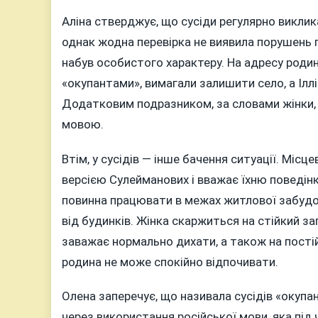
Аліна стверджує, що сусіди регулярно виклик
однак жодна перевірка не виявила порушень п
набув особистого характеру. На адресу родин
«окупантами», вимагали залишити село, а Іллі
Додатковим подразником, за словами жінки, 
мовою.
Втім, у сусідів — інше бачення ситуації. Міс
версією Сулейманових і вважає їхню поведінк
повинна працювати в межах житлової забудо
від будинків. Жінка скаржиться на стійкий запа
заважає нормально дихати, а також на постій
родина не може спокійно відпочивати.
Олена заперечує, що називала сусідів «окупа
через використання російської мови, яка під ч