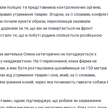
али поліцію та представників контролюючих органів,
равил утримання тварин. Згодом, за її словами, конфлік
и почали лунати образи, переселенців називали
 дорікали за те, що він не повертається на фронт.
стало те, що в побуті родина спілкується російською
цева жителька Олена категорично не погоджується з
у неадекватною. На її переконання, кінна ферма не
ви, а має бути розташована щонайменше за 150 метрів
х від утримання тварин і сіна, який, за її словами,
не іржання коней, через яке починають гавкати собаки 
нтами», однак підтверджує, що робила їм зауваження
ас війни викликає у неї негативні емоції. Крім того, вона