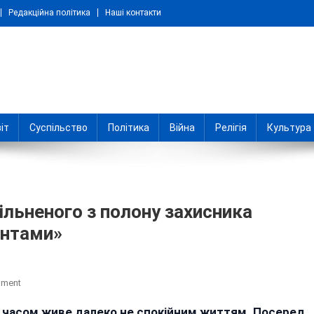
Редакційна політика
Наші контакти
іт
Суспільство
Політика
Війна
Релігія
Культура
ільненого з полону захисника
антами»
On
mment
Чому
м часом живе далеко не спокійним життям. Посеред