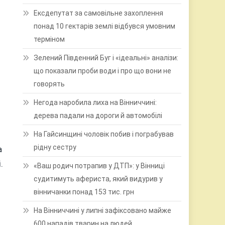
Ексдепутат за самовільне захоплення
понад 10 гектарів землі відбувся умовним
терміном
Зелений Південний Буг і «ідеальні» аналізи:
що показали проби води і про що вони не
говорять
Негода наробила лиха на Вінниччині:
дерева падали на дороги й автомобілі
На Гайсинщині чоловік побив і пограбував
рідну сестру
а
.
«Ваш родич потрапив у ДТП»: у Вінниці
судитимуть афериста, який видурив у
вінничанки понад 153 тис. грн
На Вінниччині у липні зафіксовано майже
600 нападів тварин на людей