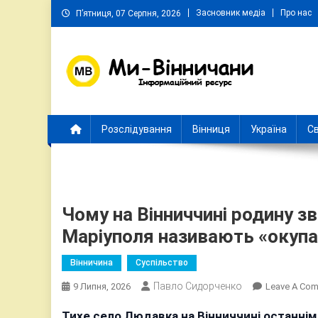
Skip
Засновник медіа
Про нас
П’ятниця, 07 Серпня, 2026
to
content
Ми Вінничани
Незалежний інформаційний портал Вінничини
Розслідування
Вінниця
Україна
Св
Чому на Вінниччині родину зв
Маріуполя називають «окуп
Вінничина
Суспільство
Павло Сидорченко
9 Липня, 2026
Leave A Co
Тихе село Людавка на Вінниччині останні