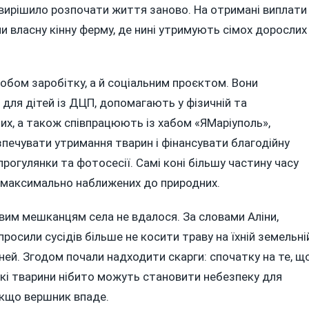
я вирішило розпочати життя заново. На отримані виплати
и власну кінну ферму, де нині утримують сімох дорослих
бом заробітку, а й соціальним проєктом. Вони
для дітей із ДЦП, допомагають у фізичній та
ьних, а також співпрацюють із хабом «ЯМаріуполь»,
зпечувати утримання тварин і фінансувати благодійну
прогулянки та фотосесії. Самі коні більшу частину часу
, максимально наближених до природних.
новим мешканцям села не вдалося. За словами Аліни,
просили сусідів більше не косити траву на їхній земельні
оней. Згодом почали надходити скарги: спочатку на те, щ
икі тварини нібито можуть становити небезпеку для
якщо вершник впаде.