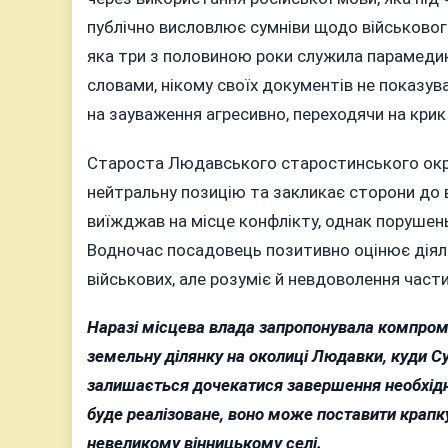
публічно висловлює сумніви щодо військового
яка три з половиною роки служила парамедиком
словами, нікому своїх документів не показув
на зауваження агресивно, переходячи на крик 
Староста Людавського старостинського окр
нейтральну позицію та закликає сторони до 
виїжджав на місце конфлікту, однак порушень
Водночас посадовець позитивно оцінює діяльн
військових, але розуміє й невдоволення част
Наразі місцева влада запропонувала компром
земельну ділянку на околиці Людавки, куди 
залишається дочекатися завершення необхідн
буде реалізоване, воно може поставити крапку 
невеликому вінницькому селі.