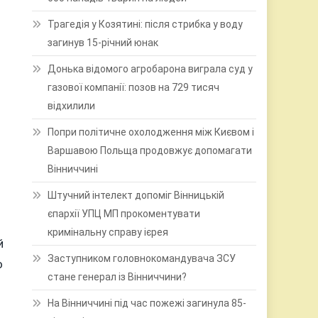
Трагедія у Козятині: після стрибка у воду
загинув 15-річний юнак
Донька відомого агробарона виграла суд у
газової компанії: позов на 729 тисяч
відхилили
Попри політичне охолодження між Києвом і
Варшавою Польща продовжує допомагати
Вінниччині
Штучний інтелект допоміг Вінницькій
єпархії УПЦ МП прокоментувати
кримінальну справу ієрея
й
Заступником головнокомандувача ЗСУ
о
стане генерал із Вінниччини?
На Вінниччині під час пожежі загинула 85-