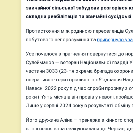
звичайної сільської забудови розгорівся к
складна реабілітація та звичайні сусідські
Протистояння між родиною переселенців Сул
побутового непорозуміння та
привернуло ува
Усе почалося з прагнення повернутися до но
Сулейманов — ветеран Національної гвардії У
частини 3033 (23-тя окрема бригада охорони
оперативно-територіального об’єднання Націо
Навесні 2022 року під час спроби прориву з 
роки і п’ять місяців він провів у неволі, прой
Лише у серпні 2024 року в результаті обміну
Його дружина Аліна — тренерка з кінного сп
вторгнення вона евакуювалася до Черкас, де 