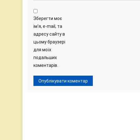
Зберегти моє
ім'я, e-mail, та
адресу сайту в
цьому браузері
для моїх
подальших
коментарів.