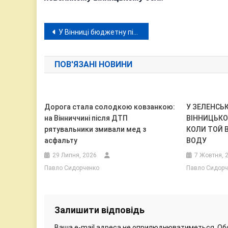
Навігація
У Вінниці бюджетну підтримку ЗСУ продовжують видавати за допомогу неіснуючого «штабу» Гройсмана
записів
ПОВ'ЯЗАНІ НОВИНИ
Дорога стала солодкою ковзанкою:
У ЗЕЛЕНСЬ
на Вінниччині після ДТП
ВІННИЦЬКО
рятувальники змивали мед з
КОЛИ ТОЙ В
асфальту
ВОДУ
29 Липня, 2026
7 Жовтня, 
Павло Сидорченко
Павло Сидорч
Залишити відповідь
Ваша e-mail адреса не оприлюднюватиметься.
Об