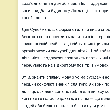
возз’єднання та демобілізації Іллі подружж
вони придбали будинок у Людавці та створил
коней і лоша.
Для Сулейманових ферма стала не лише спосо
безкоштовно проводять заняття з іпотерапії 
психологічній реабілітації військових і цивіл
організовуючи екскурсії для дітей. Щоб забе
діяльність, подружжя проводить платні кінні 
перебувають на відкритому повітрі в умовах
Втім, знайти спільну мову з усіма сусідами 
перший конфлікт виник після того, як вони по
ділянці, оскільки вона потрібна для випасу к
коні надто голосно іржать, а потім — що вел
людей або безконтрольно бігати вулицями, 