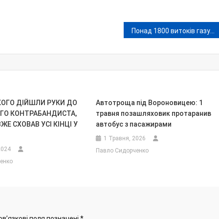
Понад 1800 витоків газу на Вінниччині та зникнення понад 5 мільйонів кубометрів «блакитного палива»
КОГО ДІЙШЛИ РУКИ ДО
Автотроща під Вороновицею: 1
ГО КОНТРАБАНДИСТА,
травня позашляховик протаранив
ЖЕ СХОВАВ УСІ КІНЦІ У
автобус з пасажирами
1 Травня, 2026
2024
Павло Сидорченко
енко
ов’язкові поля позначені
*