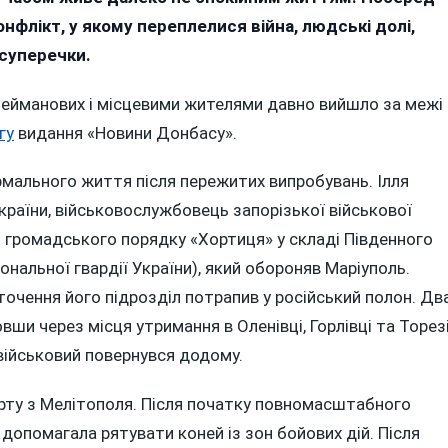
На
онфлікт, у якому переплелися війна, людські долі,
Вінниччині
Родину
 суперечки.
Звільненого
З
ейманових і місцевими жителями давно вийшло за межі
Полону
гу
видання «Новини Донбасу».
Захисника
Маріуполя
рмального життя після пережитих випробувань. Ілля
Називають
«окупантами»
країни, військовослужбовець запорізької військової
 громадського порядку «Хортиця» у складі Південного
нальної гвардії України), який обороняв Маріуполь.
оточення його підрозділ потрапив у російський полон. Дв
шовши через місця утримання в Оленівці, Горлівці та Торезі
 військовий повернувся додому.
орту з Мелітополя. Після початку повномасштабного
допомагала рятувати коней із зон бойових дій. Після