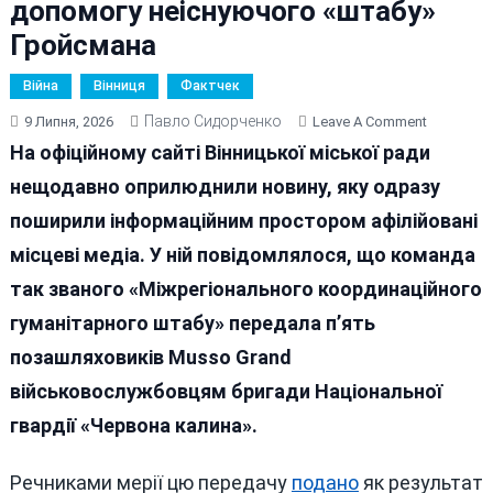
допомогу неіснуючого «штабу»
Гройсмана
Війна
Вінниця
Фактчек
Павло Сидорченко
On
9 Липня, 2026
Leave A Comment
У
На офіційному сайті Вінницької міської ради
Вінниці
нещодавно оприлюднили новину, яку одразу
Бюджетн
поширили інформаційним простором афілійовані
Підтримк
ЗСУ
місцеві медіа. У ній повідомлялося, що команда
Продовж
так званого «Міжрегіонального координаційного
Видавати
гуманітарного штабу» передала п’ять
За
Допомогу
позашляховиків Musso Grand
Неіснуюч
військовослужбовцям бригади Національної
«штабу»
гвардії «Червона калина».
Гройсман
Речниками мерії цю передачу
подано
як результат