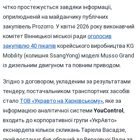
чітко простежується завдяки інформації,
оприлюдненій на майданчику публічних
закупівель Prozorro. У квітні 2026 року виконавчий
комітет Вінницької міської ради
оголосив
закупівлю 40 пікапів
корейського виробництва KG
Mobility (колишня SsangYong) моделі Musso Grand
із дизельним двигуном та повним приводом.
Згідно з договором, укладеним за результатами
тендеру, постачальником транспортних засобів
стало
ТОВ «Укравто на Харківському»
, яке за
інформацією аналітичної системи
YouControl
,
входить до корпоративної групи «УкрАвто»
екснардепа кількох скликань Таріела Васадзе,
який востаннє був обраний до Верховної Ради за