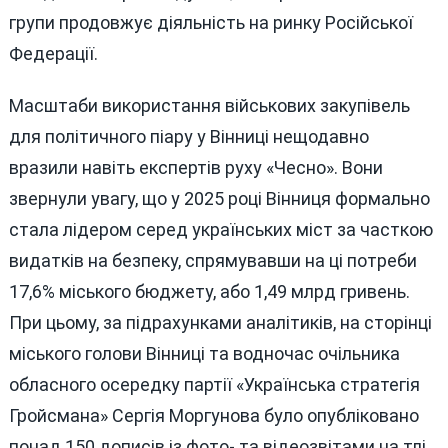
групи продовжує діяльність на ринку Російської
Федерації.
Масштаби використання військових закупівель
для політичного піару у Вінниці нещодавно
вразили навіть експертів руху «Чесно». Вони
звернули увагу, що у 2025 році Вінниця формально
стала лідером серед українських міст за часткою
видатків на безпеку, спрямувавши на ці потреби
17,6% міського бюджету, або 1,49 млрд гривень.
При цьому, за підрахунками аналітиків, на сторінці
міського голови Вінниці та водночас очільника
обласного осередку партії «Українська стратегія
Гройсмана» Сергія Моргунова було опубліковано
понад 150 дописів із фото- та відеозвітами на тлі