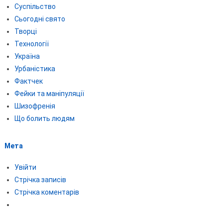
Суспільство
Сьогодні свято
Творці
Технології
Україна
Урбаністика
Фактчек
Фейки та маніпуляції
Шизофренія
Що болить людям
Мета
Увійти
Стрічка записів
Стрічка коментарів