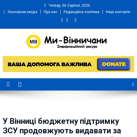
Skip
Четвер, 06 Серпня, 2026
to
Засновник медіа
Про нас
Редакційна політика
Наші контакти
content
Ми Вінничани
Незалежний інформаційний портал Вінничини
У Вінниці бюджетну підтримку
ЗСУ продовжують видавати за