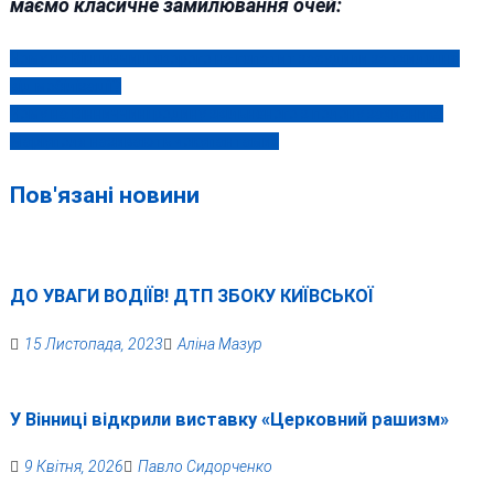
маємо класичне замилювання очей:
Чому на Вінниччині хворого на гепатит засудили за ухилення
Навігація
від мобілізації?
записів
Чому на Вінниччині родину звільненого з полону захисника
Маріуполя називають «окупантами»
Пов'язані новини
ДО УВАГИ ВОДІЇВ! ДТП ЗБОКУ КИЇВСЬКОЇ
15 Листопада, 2023
Аліна Мазур
У Вінниці відкрили виставку «Церковний рашизм»
9 Квітня, 2026
Павло Сидорченко