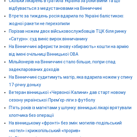
Скільки лікарень втратила Україна за роки війни та що
відбувається з медустановами на Вінниччині
Втретє за тиждень росія вдарила по Україні балістикою:
жодної ракети не перехопили
Порізав ножем двох військовослужбовців ТЦК біля ринку
«Сатурн»: суд виніс вирок вінничанину
На Вінниччині аферисти знову «збирають» кошти на армію
від імені очільниці Вінницької ОВА
Мільйонерів на Вінниччині стало більше, попри спад
задекларованих доходів
На Вінниччині судитимуть матір, яка вдарила ножем у спину
17-річну доньку
Ветеран вінницької «Червоної Калини» дав старт новому
сезону української Прем’єр-ліги з футболу
П’ять років із магнітами у шлунку: вінницькі лікарі врятували
хлопчика без операції
На вінницькому «фронті» без змін: могилів-подільський
«котел» і крижопільський «прорив»