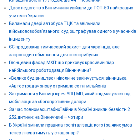
Двоє педагогів з Вінниччини увійшли до ТОП-50 найкращих
учителів України
Виламали двері автобуса ТЦК та звільнили
військовозобов’язаного: суд оштрафував одного з учасників
інциденту
ЄС продовжив тимчасовий захист для українців, але
запровадив обмеження для новоприбулих
Глянцевий фасад МХП: що приховує красивий піар
найбільшого роботодавця Вінниччини?
«Велике будівництво» ніколи не закінчується: вінницька
«Автострада» знову отримала сотні мільйонів
Затримання у Вінниці ієрея УПЦ МП, який «відмазував» від
мобілізації за «богопротивні» долари
За час повномасштабної війни в Україні зникли безвісти 2
252 дитини: на Вінниччині — чотири
В Україні змінили правила госпіталізації: кого і за яких умов
тепер лікуватимуть у стаціонарі?