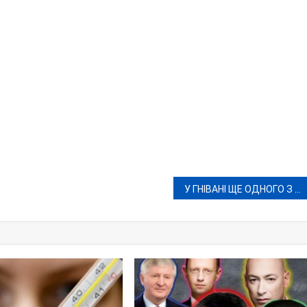
У ГНІВАНІ ЩЕ ОДНОГО З КОМАНДИ «СТРАТЕГІВ» ГРОЙСМАНА ПІДОЗРЮЮТЬ У ЗЛОЧИНІ