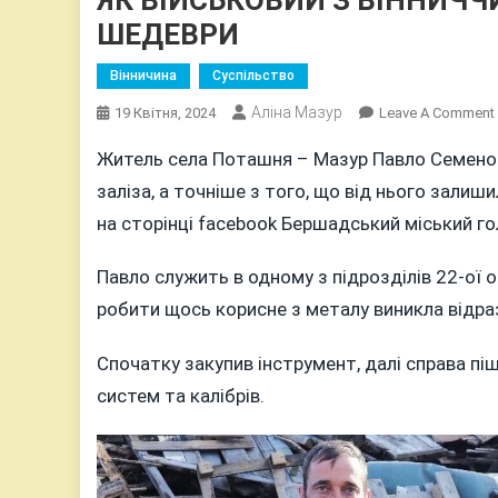
ШЕДЕВРИ
Вінничина
Суспільство
Аліна Мазур
19 Квітня, 2024
Leave A Comment
Житель села Поташня – Мазур Павло Семенов
заліза, а точніше з того, що від нього зали
на сторінці facebook Бершадський міський го
Павло служить в одному з підрозділів 22-ої о
робити щось корисне з металу виникла відраз
Спочатку закупив інструмент, далі справа піш
систем та калібрів.