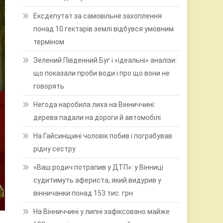
Ексдепутат за самовільне захоплення
понад 10 гектарів землі відбувся умовним
терміном
Зелений Південний Буг і «ідеальні» аналізи:
що показали проби води і про що вони не
говорять
Негода наробила лиха на Вінниччині:
дерева падали на дороги й автомобілі
На Гайсинщині чоловік побив і пограбував
рідну сестру
«Ваш родич потрапив у ДТП»: у Вінниці
судитимуть афериста, який видурив у
вінничанки понад 153 тис. грн
На Вінниччині у липні зафіксовано майже