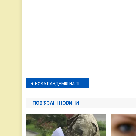
Навігація
НОВА ПАНДЕМІЯ НА ПІДХОДІ
записів
ПОВ'ЯЗАНІ НОВИНИ