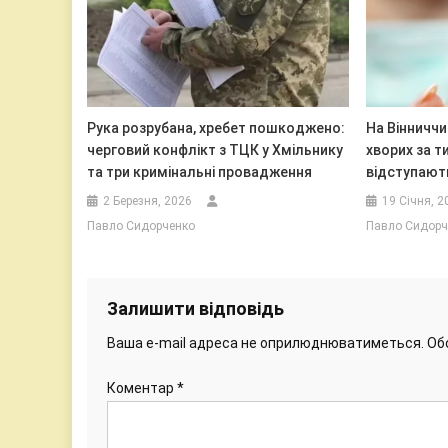
Рука розрубана, хребет пошкоджено:
На Вінниччи
черговий конфлікт з ТЦК у Хмільнику
хворих за т
та три кримінальні провадження
відступают
2 Березня, 2026
19 Січня, 2
Павло Сидорченко
Павло Сидорч
Залишити відповідь
Ваша e-mail адреса не оприлюднюватиметься.
Об
Коментар
*