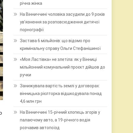
річна жінка
На Вінниччині чоловіка засудили до 9 років
ув’язнення за розповсюдження дитячої
порнографії
Застава 6 мільйонів: що відомо про
кримінальну справу Ольги Стефанішиної
«Моя Ластівка» не злетіла: як у Вінниці
мільйонний комунальний проєкт дійшов до
ручки
Занижувала вартість землі у договорах:
вінницька рієлторка відшкодувала понад
4,6 млн грн
На Вінниччині 15-річний хлопець згорів у
о
палаючому авто, а 19-річного водія
розчавив автопоїзд