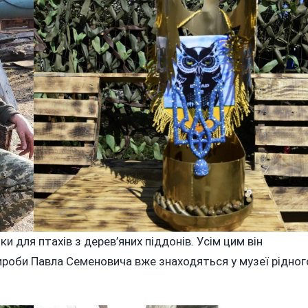
 для птахів з дерев’яних піддонів. Усім цим він
вироби Павла Семеновича вже знаходяться у музеї рідног