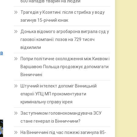
600 нападів тварин на людей
Трагедія у Козятині: після стрибка у воду
загинув 15-річний юнак
Донька відомого агробарона виграла суд у
газової компанії: позов на 729 тисяч
відхилили
ав
Попри політичне охолодження між Києвом і
Варшавою Польща продовжує допомагати
Вінниччині
Штучний інтелект допоміг Вінницькій
єпархії УПЦ МП прокоментувати
кримінальну справу ієрея
Заступником головнокомандувача ЗСУ
стане генерал із Вінниччини?
На Вінниччині під час пожежі загинула 85-