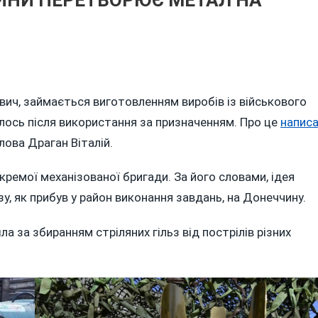
On
ЯК
ич, займається виготовленням виробів із військового
ВІЙСЬКОВИЙ
шилось після використання за призначенням. Про це
З
напис
ВІННИЧЧИНИ
лова Драган Віталій.
ПЕРЕТВОРЮЄ
МЕТАЛ
кремої механізованої бригади. За його словами, ідея
НА
у, як прибув у район виконання завдань, на Донеччину.
ШЕДЕВРИ
ла за збиранням стріляних гільз від пострілів різних