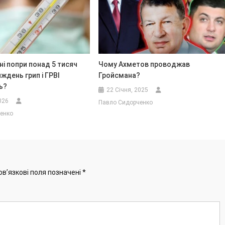
ні попри понад 5 тисяч
Чому Ахметов проводжав
иждень грип і ГРВІ
Гройсмана?
ь?
22 Січня, 2025
026
Павло Сидорченко
енко
ов’язкові поля позначені
*