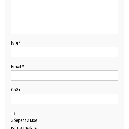
Ім'я
*
Email
*
Сайт
Зберегти моє
ім'я, e-mail, та