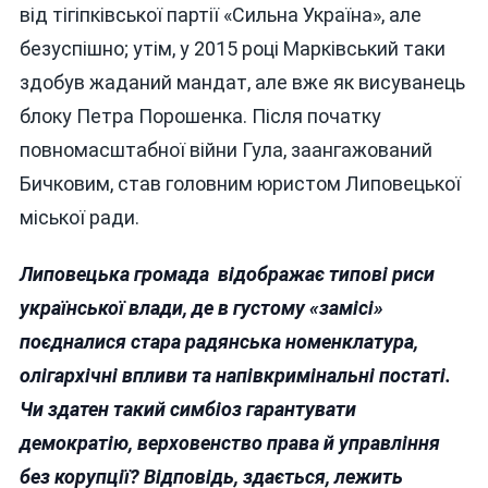
від тігіпківської партії «Сильна Україна», але
безуспішно; утім, у 2015 році Марківський таки
здобув жаданий мандат, але вже як висуванець
блоку Петра Порошенка. Після початку
повномасштабної війни Гула, заангажований
Бичковим, став головним юристом Липовецької
міської ради.
Липовецька громада відображає типові риси
української влади, де в густому «замісі»
поєдналися стара радянська номенклатура,
олігархічні впливи та напівкримінальні постаті.
Чи здатен такий симбіоз гарантувати
демократію, верховенство права й управління
без корупції? Відповідь, здається, лежить