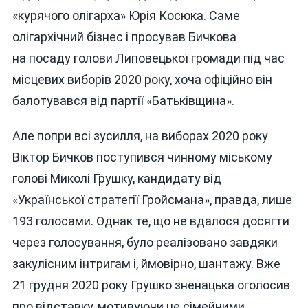
«курячого олігарха» Юрія Косюка. Саме
олігархічний бізнес і просував Бичкова
на посаду голови Липовецької громади під час
місцевих виборів 2020 року, хоча офіційно він
балотувався від партії «Батьківщина».
Але попри всі зусилля, на виборах 2020 року
Віктор Бичков поступився чинному міському
голові Миколі Грушку, кандидату від
«Української стратегії Гройсмана», правда, лише
193 голосами. Однак те, що не вдалося досягти
через голосування, було реалізовано завдяки
закулісним інтригам і, ймовірно, шантажу. Вже
21 грудня 2020 року Грушко зненацька оголосив
про відставку, мотивуючи це сімейними