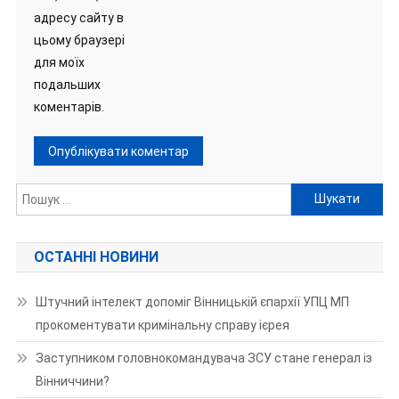
адресу сайту в
цьому браузері
для моїх
подальших
коментарів.
Пошук:
ОСТАННІ НОВИНИ
Штучний інтелект допоміг Вінницькій єпархії УПЦ МП
прокоментувати кримінальну справу ієрея
Заступником головнокомандувача ЗСУ стане генерал із
Вінниччини?