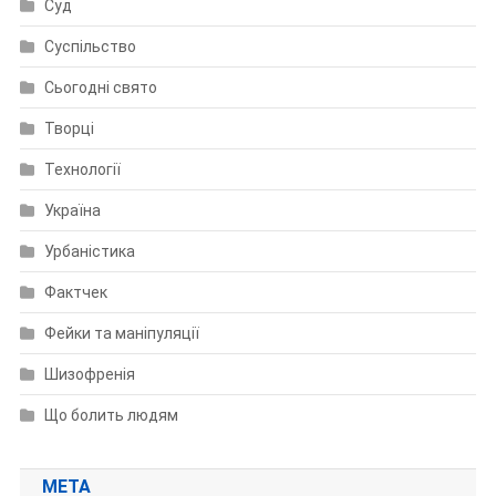
Суд
Суспільство
Сьогодні свято
Творці
Технології
Україна
Урбаністика
Фактчек
Фейки та маніпуляції
Шизофренія
Що болить людям
МЕТА