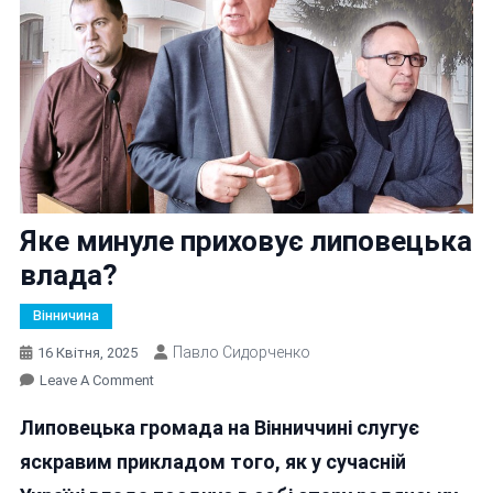
Яке минуле приховує липовецька
влада?
Вінничина
Павло Сидорченко
16 Квітня, 2025
On
Leave A Comment
Яке
Липовецька громада на Вінниччині слугує
Минуле
Приховує
яскравим прикладом того, як у сучасній
Липовецька