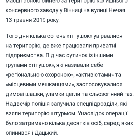
масштабною бійнею за територію колишнього
консервного заводу у Вінниці на вулиці Нечая
13 травня 2019 року.
Того дня кілька сотень «тітушок» увірвалися
на територію, де вже працювали приватні
підприємства. Під час сутичок із іншими
групами «тітушок», які називали себе
«регіональною охороною», «активістами» та
«місцевими мешканцями», застосовувалися
димові шашки, уламки цегли та сльозогінний газ.
Надвечір поліція залучила спецпідрозділи, які
взяли територію штурмом. Унаслідок операції
було затримано кілька десятків осіб, серед яких
опинився і Дацький.