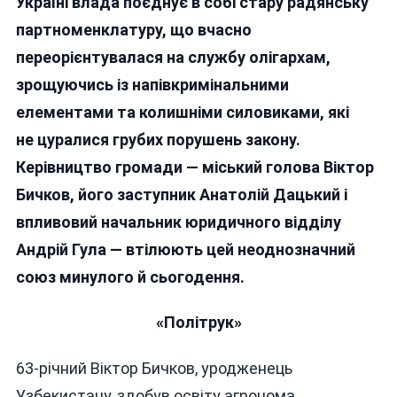
Україні влада поєднує в собі стару радянську
Влада?
партноменклатуру, що вчасно
переорієнтувалася на службу олігархам,
зрощуючись із напівкримінальними
елементами та колишніми силовиками, які
не цуралися грубих порушень закону.
Керівництво громади — міський голова Віктор
Бичков, його заступник Анатолій Дацький і
впливовий начальник юридичного відділу
Андрій Гула — втілюють цей неоднозначний
союз минулого й сьогодення.
«Політрук»
63‑річний Віктор Бичков, уродженець
Узбекистану, здобув освіту агронома