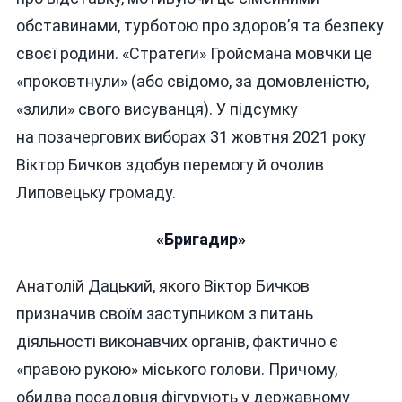
обставинами, турботою про здоров’я та безпеку
своєї родини. «Стратеги» Гройсмана мовчки це
«проковтнули» (або свідомо, за домовленістю,
«злили» свого висуванця). У підсумку
на позачергових виборах 31 жовтня 2021 року
Віктор Бичков здобув перемогу й очолив
Липовецьку громаду.
«Бригадир»
Анатолій Дацький, якого Віктор Бичков
призначив своїм заступником з питань
діяльності виконавчих органів, фактично є
«правою рукою» міського голови. Причому,
обидва посадовця фігурують у державному