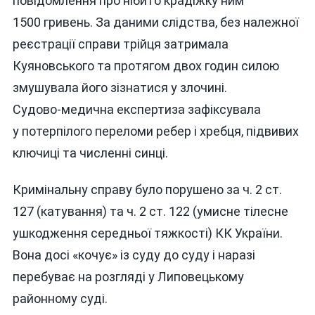
повідомлення про нібито крадіжку ним
1500 гривень. За даними слідства, без належної
реєстрації справи трійця затримала
Куяновського та протягом двох годин силою
змушувала його зізнатися у злочині.
Судово‑медична експертиза зафіксувала
у потерпілого переломи ребер і хребця, підвивих
ключиці та численні синці.
Кримінальну справу було порушено за ч. 2 ст.
127 (катування) та ч. 2 ст. 122 (умисне тілесне
ушкодження середньої тяжкості) КК України.
Вона досі «кочує» із суду до суду і наразі
перебуває на розгляді у Липовецькому
районному суді.