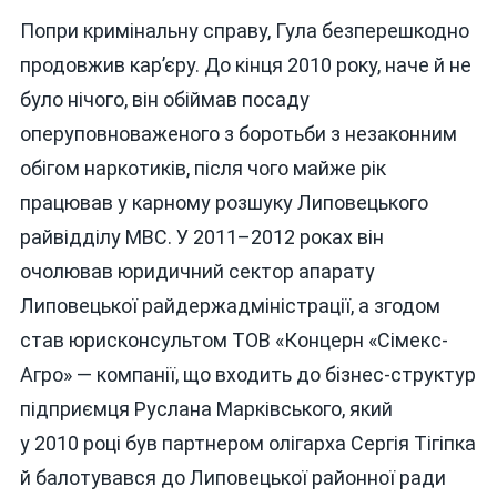
Попри кримінальну справу, Гула безперешкодно
продовжив кар’єру. До кінця 2010 року, наче й не
було нічого, він обіймав посаду
оперуповноваженого з боротьби з незаконним
обігом наркотиків, після чого майже рік
працював у карному розшуку Липовецького
райвідділу МВС. У 2011–2012 роках він
очолював юридичний сектор апарату
Липовецької райдержадміністрації, а згодом
став юрисконсультом ТОВ «Концерн «Сімекс-
Агро» — компанії, що входить до бізнес-структур
підприємця Руслана Марківського, який
у 2010 році був партнером олігарха Сергія Тігіпка
й балотувався до Липовецької районної ради