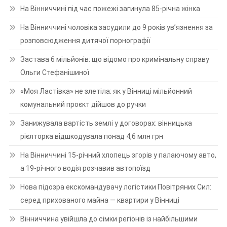
На Вінниччині під час пожежі загинула 85-річна жінка
На Вінниччині чоловіка засудили до 9 років ув’язнення за
розповсюдження дитячої порнографії
Застава 6 мільйонів: що відомо про кримінальну справу
Ольги Стефанішиної
«Моя Ластівка» не злетіла: як у Вінниці мільйонний
комунальний проєкт дійшов до ручки
Занижувала вартість землі у договорах: вінницька
рієлторка відшкодувала понад 4,6 млн грн
На Вінниччині 15-річний хлопець згорів у палаючому авто,
а 19-річного водія розчавив автопоїзд
Нова підозра екскомандувачу логістики Повітряних Сил:
серед прихованого майна — квартири у Вінниці
Вінниччина увійшла до сімки регіонів із найбільшими