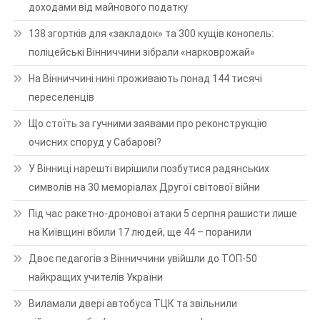
доходами від майнового податку
138 згортків для «закладок» та 300 кущів конопель:
поліцейські Вінниччини зібрали «нарковрожай»
На Вінниччині нині проживають понад 144 тисячі
переселенців
Що стоїть за гучними заявами про реконструкцію
очисних споруд у Сабарові?
У Вінниці нарешті вирішили позбутися радянських
символів на 30 меморіалах Другої світової війни
Під час ракетно-дронової атаки 5 серпня рашисти лише
на Київщині вбили 17 людей, ще 44 – поранили
Двоє педагогів з Вінниччини увійшли до ТОП-50
найкращих учителів України
Виламали двері автобуса ТЦК та звільнили