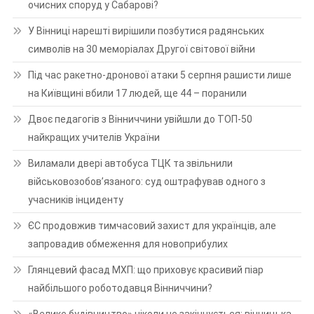
очисних споруд у Сабарові?
У Вінниці нарешті вирішили позбутися радянських
символів на 30 меморіалах Другої світової війни
Під час ракетно-дронової атаки 5 серпня рашисти лише
на Київщині вбили 17 людей, ще 44 – поранили
Двоє педагогів з Вінниччини увійшли до ТОП-50
найкращих учителів України
Виламали двері автобуса ТЦК та звільнили
військовозобов’язаного: суд оштрафував одного з
учасників інциденту
ЄС продовжив тимчасовий захист для українців, але
запровадив обмеження для новоприбулих
Глянцевий фасад МХП: що приховує красивий піар
найбільшого роботодавця Вінниччини?
«Велике будівництво» ніколи не закінчується: вінницька