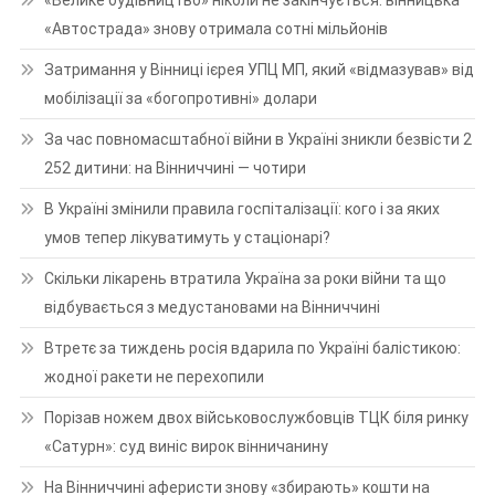
«Автострада» знову отримала сотні мільйонів
Затримання у Вінниці ієрея УПЦ МП, який «відмазував» від
мобілізації за «богопротивні» долари
За час повномасштабної війни в Україні зникли безвісти 2
252 дитини: на Вінниччині — чотири
В Україні змінили правила госпіталізації: кого і за яких
умов тепер лікуватимуть у стаціонарі?
Скільки лікарень втратила Україна за роки війни та що
відбувається з медустановами на Вінниччині
Втретє за тиждень росія вдарила по Україні балістикою:
жодної ракети не перехопили
Порізав ножем двох військовослужбовців ТЦК біля ринку
«Сатурн»: суд виніс вирок вінничанину
На Вінниччині аферисти знову «збирають» кошти на