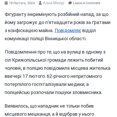
Аліна Мазур
On
19 Лютого, 2024
Leave A Comment
КОЛИШНІ
Фігуранту інкримінують розбійний напад, за що
ЗЕК
ПОБИВ
йому загрожує до п’ятнадцяти років за ґратами
ДО
з конфіскацією майна.
Повідомляє
відділ
НЕПРИТО
комунікації поліції Вінницької області.
ЗНАЙОМО
ТА
ВІДІБРАВ
Повідомлення про те, що на вулиці в одному з
ЙОГО
сіл Крижопільської громади лежить побитий
МАЙНО
чоловік, в поліцію повідомила місцева жителька
ввечері 17 лютого. 62-річного непритомного
потерпілого госпіталізували медики, а
поліцейські розпочали пошуки зловмисника.
Виявилось, що нападник не тільки побив
місцевого мешканця, а й відібрав у нього