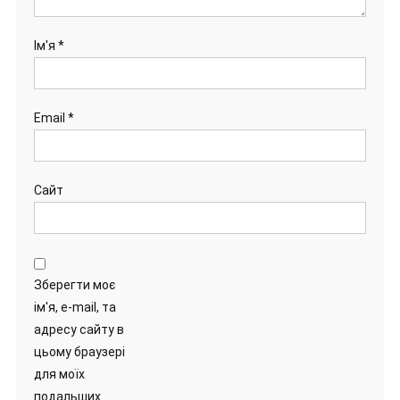
Ім'я
*
Email
*
Сайт
Зберегти моє
ім'я, e-mail, та
адресу сайту в
цьому браузері
для моїх
подальших