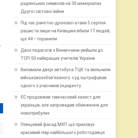
радянських символів на 30 меморіалах
Другої світової війни
Під час ракетно-дронової атаки 5 серпня
рашисти лише на Київщині вбили 17 людей,
ще 44 – поранили
х
Двоє педагогів з Вінниччини увійшли до
ТОП-50 найкращих учителів України
Виламали двері автобуса ТЦК та звільнили
військовозобов’язаного: суд оштрафував
одного з учасників інциденту
ЄС продовжив тимчасовий захист для
українців, але запровадив обмеження для
новоприбулих
Глянцевий фасад МХП: що приховує
красивий піар найбільшого роботодавця