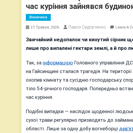
час куріння зайнявся будино
Вінничина
Павло Сидорченко
27 Травня, 2026
Leave A 
Звичайний недопалок чи кинутий сірник що
лише про випалені гектари землі, а й про 
Так, за
інформацією
Головного управління ДСН
на Гайсинщині сталася трагедія. На територі
охопив кімнату та сусідню господарську спор
тіло 54-річного господаря. Попередньо вста
час куріння.
Подібні випадки — наслідок щоденної людськ
сухої трави регулярно призводять до займань,
області. Лише за одну добу вогнеборці
дев’я