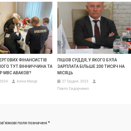
ЕРГОВИХ ФІНАНСИСТІВ
ПІШОВ СУДДЯ, У ЯКОГО БУЛА
ЧОГО ТУТ ВІННИЧЧИНА ТА
ЗАРПЛАТА БІЛЬШЕ 200 ТИСЯЧ НА
Р МВС АВАКОВ?
МІСЯЦЬ
 2024
Аліна Мазур
27 Грудня, 2023
Павло Сидорченко
ов’язкові поля позначені
*