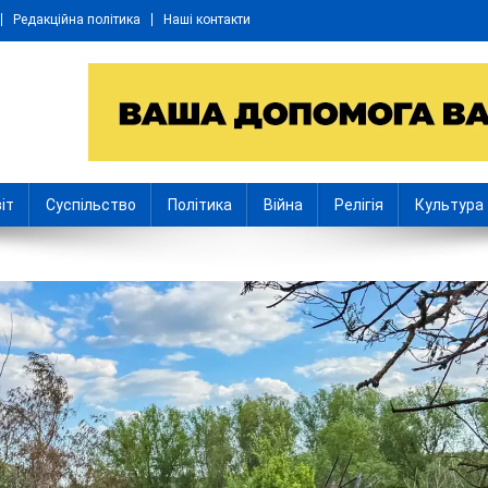
Редакційна політика
Наші контакти
іт
Суспільство
Політика
Війна
Релігія
Культура