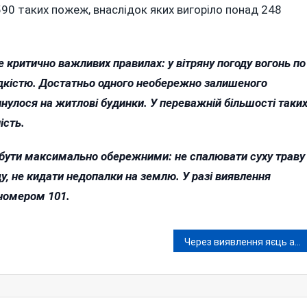
590 таких пожеж, внаслідок яких вигоріло понад 248
 критично важливих правилах: у вітряну погоду вогонь по
дкістю. Достатньо одного необережно залишеного
нулося на житлові будинки. У переважній більшості таки
ість.
бути максимально обережними: не спалювати суху траву
оду, не кидати недопалки на землю. У разі виявлення
 номером 101.
Через виявлення яєць аскарид вінничанам радять утриматися від купання у водоймах