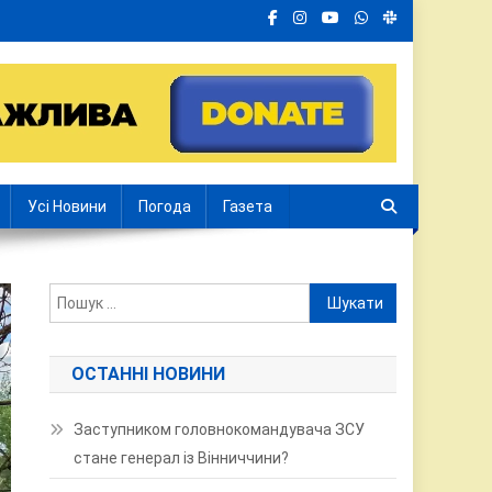
Усі Новини
Погода
Газета
Пошук:
ОСТАННІ НОВИНИ
Заступником головнокомандувача ЗСУ
стане генерал із Вінниччини?