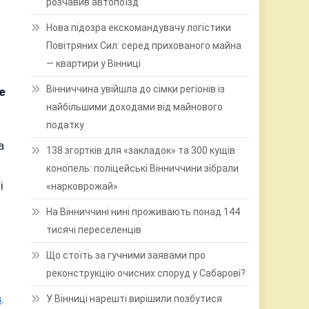
розчавив автопоїзд
Нова підозра екскомандувачу логістики
Повітряних Сил: серед прихованого майна
— квартири у Вінниці
Вінниччина увійшла до сімки регіонів із
е
найбільшими доходами від майнового
податку
а
138 згортків для «закладок» та 300 кущів
конопель: поліцейські Вінниччини зібрали
і
«нарковрожай»
На Вінниччині нині проживають понад 144
тисячі переселенців
Що стоїть за гучними заявами про
реконструкцію очисних споруд у Сабарові?
в
.
У Вінниці нарешті вирішили позбутися