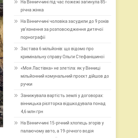
На Вінниччині під час пожежі загинула 85-
річна жінка
На Вінниччині чоловіка засудили до 9 років
ув’язнення за розповсюдження дитячої
порнографії
Застава 6 мільйонів: що відомо про
кримінальну справу Ольги Стефанішиної
«Моя Ластівка» не злетіла: як у Вінниці
мільйонний комунальний проєкт дійшов до
ручки
Занижувала вартість землі у договорах:
вінницька рієлторка відшкодувала понад
4,6 млн грн
На Вінниччині 15-річний хлопець згорів у
палаючому авто, а 19-річного водія