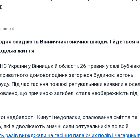
к
On
Comment
На
дня завдають Вінниччині значної шкоди. І йдеться н
Пожежі
людські життя.
Згорів
Чоловік:
На
С України у Вінницькій області, 26 травня у селі Бубнівк
Вінниччині
ї приватного домоволодіння загорівся будинок: вогонь
Через
уду. Під час гасіння пожежі рятувальники виявили в осел
Необережність
новлено, що причиною загибелі стала необережність під
Під
Час
Куріння
Зайнявся
ої недбалості. Кинуті недопалки, спалювання сміття та
Будинок
 які відволікають значні сили рятувальників по всій
ть разів виїжджали на гасіння палаючих полів і чагарникі