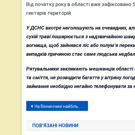
Від початку року в області вже зафіксовано 
гектарів територій.
У ДСНС вкотре наголошують на очевидних, але
сухій траві поширюється з надзвичайною шви
вогнища, щоб зайнявся ліс або полум’я переки
випадків причиною стає саме людська недбал
Рятувальники закликають мешканців області 
та сміття, не розводити багаття у вітряну пог
займання необхідно негайно телефонувати за
Навігація
На Вінниччині найбільше продають землю і вона одна з найдорожчих в Україні
записів
ПОВ'ЯЗАНІ НОВИНИ