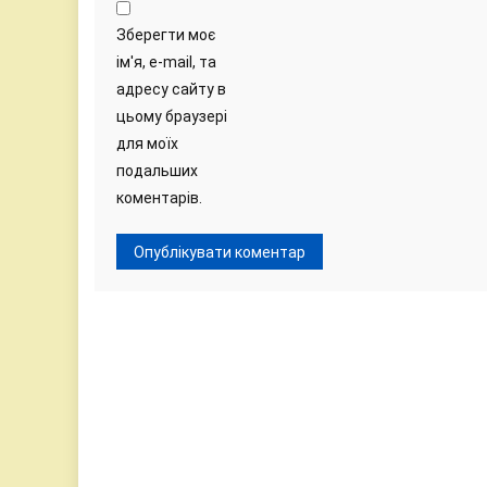
Зберегти моє
ім'я, e-mail, та
адресу сайту в
цьому браузері
для моїх
подальших
коментарів.