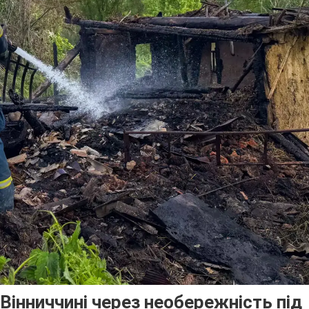
 Вінниччині через необережність під