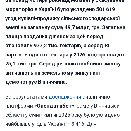
За понад чотири роки від моменту скасування
Вінниччині
Найбільше
мораторію в Україні було укладено 501 619
Продають
угод купівлі-продажу сільськогосподарської
Землю
землі на загальну суму 49,7 млрд грн. Загальна
І
Вона
площа проданих ділянок за цей період
Одна
становить 977,2 тис. гектарів, а середня
З
вартість одного гектара у 2026 році зросла до
Найдорожчих
В
75,1 тис. грн. Серед регіонів особливо високу
Україні
активність на земельному ринку нині
демонструє Вінниччина.
За результатами
дослідження
аналітичної
платформи
«Опендатабот»
, саме у Вінницькій
області у січні–квітні 2026 року було укладено
найбільше угод в Україні — 3 416. Для