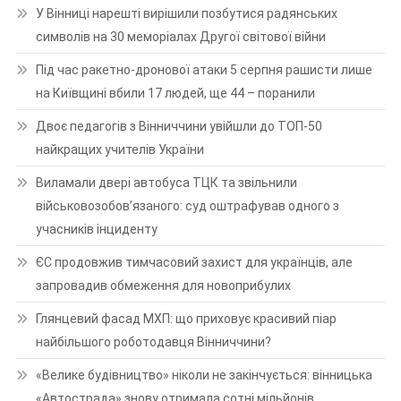
У Вінниці нарешті вирішили позбутися радянських
символів на 30 меморіалах Другої світової війни
Під час ракетно-дронової атаки 5 серпня рашисти лише
на Київщині вбили 17 людей, ще 44 – поранили
Двоє педагогів з Вінниччини увійшли до ТОП-50
найкращих учителів України
Виламали двері автобуса ТЦК та звільнили
військовозобов’язаного: суд оштрафував одного з
учасників інциденту
ЄС продовжив тимчасовий захист для українців, але
запровадив обмеження для новоприбулих
Глянцевий фасад МХП: що приховує красивий піар
найбільшого роботодавця Вінниччини?
«Велике будівництво» ніколи не закінчується: вінницька
«Автострада» знову отримала сотні мільйонів