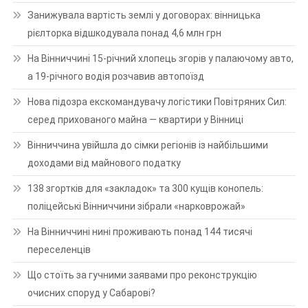
Занижувала вартість землі у договорах: вінницька
рієлторка відшкодувала понад 4,6 млн грн
На Вінниччині 15-річний хлопець згорів у палаючому авто,
а 19-річного водія розчавив автопоїзд
Нова підозра екскомандувачу логістики Повітряних Сил:
серед прихованого майна — квартири у Вінниці
Вінниччина увійшла до сімки регіонів із найбільшими
доходами від майнового податку
138 згортків для «закладок» та 300 кущів конопель:
поліцейські Вінниччини зібрали «нарковрожай»
На Вінниччині нині проживають понад 144 тисячі
переселенців
Що стоїть за гучними заявами про реконструкцію
очисних споруд у Сабарові?