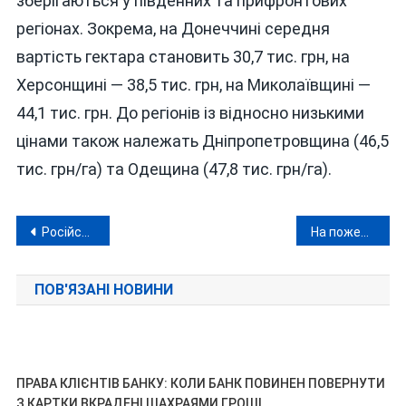
зберігаються у південних та прифронтових
регіонах. Зокрема, на Донеччині середня
вартість гектара становить 30,7 тис. грн, на
Херсонщині — 38,5 тис. грн, на Миколаївщині —
44,1 тис. грн. До регіонів із відносно низькими
цінами також належать Дніпропетровщина (46,5
тис. грн/га) та Одещина (47,8 тис. грн/га).
Навігація
Російські пропагандисти вигадали черговий фейк про Вінниччину та ЗСУ
На пожежі згорів чоловік: на Вінниччині через необережність під час куріння зайнявся будинок
записів
ПОВ'ЯЗАНІ НОВИНИ
ПРАВА КЛІЄНТІВ БАНКУ: КОЛИ БАНК ПОВИНЕН ПОВЕРНУТИ
З КАРТКИ ВКРАДЕНІ ШАХРАЯМИ ГРОШІ