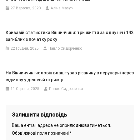
27 Вересня, 2023
Аліна Мазур
Кривавій статистика Вінниччини: три життя за одну ніч і 142
загиблих з початку року
22 Грудня, 2025
Павло Сидорченко
На Вінниччині чоловік влаштував різанину в перукарні через
відмову у дешевій стрижці
11 Серпня, 2025
Павло Сидорченко
Залишити відповідь
Ваша e-mail адреса не оприлюднюватиметься.
Обов’язкові поля позначені
*