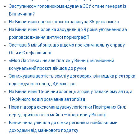
Заступником головнокомандувача ЗСУ стане генерал із
Вінниччини?
На Вінниччині під час пожежі загинула 85-річна жінка
На Вінниччині чоловіка засудили до 9 років ув’язнення за
розповсюдження дитячої порнографії
Застава 6 мільйонів: що відомо про кримінальну справу
Ольги Стефанішиної
«Моя Ластівка» не злетіла: як у Вінниці мільйонний
комунальний проєкт дійшов до ручки
Занижувала вартість землі у договорах: вінницька рієлторка
відшкодувала понад 4,6 млн грн
На Вінниччині 15-річний хлопець згорів у палаючому авто, а
19-річного водія розчавив автопоїзд
Нова підозра екскомандувачу логістики Повітряних Сил:
серед прихованого майна — квартири у Вінниці
Вінниччина увійшла до сімки регіонів із найбільшими
доходами від майнового податку