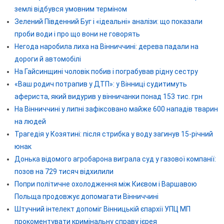
землі відбувся умовним терміном
Зелений Південний Буг і «ідеальні» аналізи: що показали
проби води і про що вони не говорять
Негода наробила лиха на Вінниччині: дерева падали на
дороги й автомобілі
На Гайсинщині чоловік побив і пограбував рідну сестру
«Ваш родич потрапив у ДТП»: у Вінниці судитимуть
афериста, який видурив у вінничанки понад 153 тис. грн
На Вінниччині у липні зафіксовано майже 600 нападів тварин
на людей
Трагедія у Козятині: після стрибка у воду загинув 15-річний
юнак
Донька відомого агробарона виграла суд у газової компанії:
позов на 729 тисяч відхилили
Попри політичне охолодження між Києвом і Варшавою
Польща продовжує допомагати Вінниччині
Штучний інтелект допоміг Вінницькій єпархії УПЦ МП
прокоментувати кримінальну справу ієрея