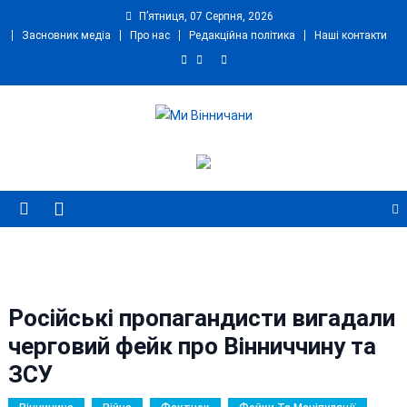
Skip
П’ятниця, 07 Серпня, 2026
to
Засновник медіа
Про нас
Редакційна політика
Наші контакти
content
Ми Вінничани
Незалежний інформаційний портал Вінничини
Російські пропагандисти вигадали
черговий фейк про Вінниччину та
ЗСУ