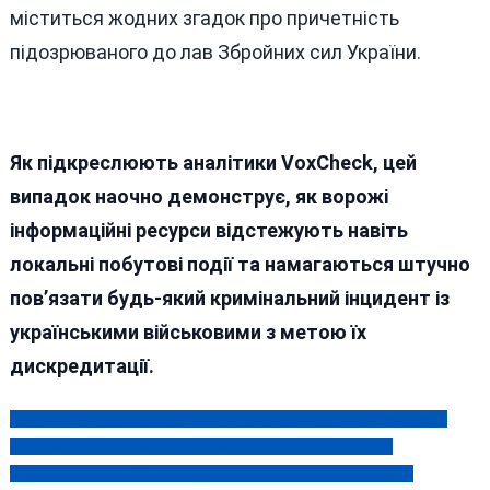
міститься жодних згадок про причетність
підозрюваного до лав Збройних сил України.
Як підкреслюють аналітики VoxCheck, цей
випадок наочно демонструє, як ворожі
інформаційні ресурси відстежують навіть
локальні побутові події та намагаються штучно
пов’язати будь-який кримінальний інцидент із
українськими військовими з метою їх
дискредитації.
Незаконне переправлення чоловіків за кордон: вінничанина
Навігація
затримали на Одещині, харків’янина — на Вінниччині
записів
На Вінниччині найбільше продають землю і вона одна з