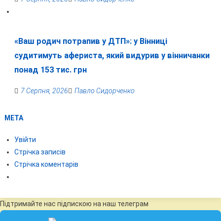
«Ваш родич потрапив у ДТП»: у Вінниці
судитимуть афериста, який видурив у вінничанки
понад 153 тис. грн
7 Серпня, 2026
Павло Сидорченко
МЕТА
Увійти
Стрічка записів
Стрічка коментарів
Підтримайте нас підпискою на наш телеграм