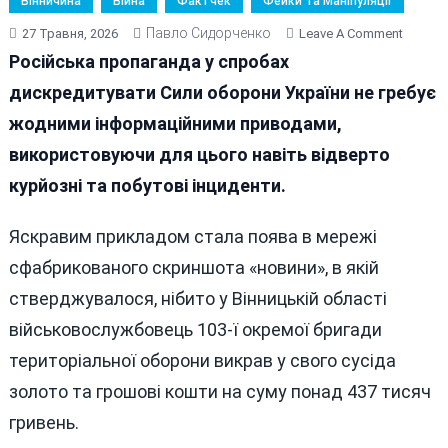
Вінничина
Війна
Фактчек
Фейки Та Маніпуляції
Павло Сидорченко
On
27 Травня, 2026
Leave A Comment
Російсь
Російська пропаганда у спробах
Пропаг
дискредитувати Сили оборони України не гребує
Вигада
жодними інформаційними приводами,
Чергов
Фейк
використовуючи для цього навіть відверто
Про
курйозні та побутові інциденти.
Віннич
Та
Яскравим прикладом стала поява в мережі
ЗСУ
сфабрикованого скриншота «новини», в якій
стверджувалося, нібито у Вінницькій області
військовослужбовець 103-ї окремої бригади
територіальної оборони викрав у свого сусіда
золото та грошові кошти на суму понад 437 тисяч
гривень.