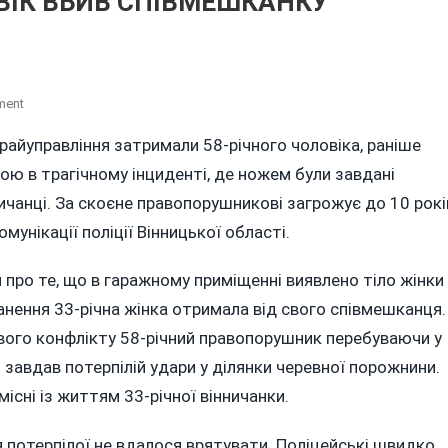
ОВІК ВБИВ СПІВМЕШКАНКУ
On
ment
У
о райуправління затримали 58-річного чоловіка, раніше
ВІННИЦІ
рою в трагічному інциденті, де ножем були завдані
58-
РІЧНИЙ
ничанці. За скоєне правопорушникові загрожує до 10 рокі
ЧОЛОВІК
омунікації поліції Вінницької області.
ВБИВ
СПІВМЕШКАНКУ
про те, що в гаражному приміщенні виявлено тіло жінки
КУХОННИМ
анення 33-річна жінка отримала від свого співмешканця.
НОЖЕМ
вого конфлікту 58-річний правопорушник перебуваючи у
 завдав потерпілій удари у ділянки черевної порожнини.
існі із життям 33-річної вінничанки.
 потерпілої не вдалося врятувати. Поліцейські швидко