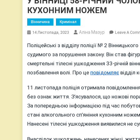
У ВІННИЦІ 58-РІЧНИЙ ЧОЛ
КУХОННИМ НОЖЕМ
Вінничина
Кримінал
Аліна Мазур
14 Листопада, 2023
Leave A Com
Поліцейські з відділу поліції № 2 Вінницьког
судимого за порушення закону. Він став фігу
смертельні тілесні ушкодження 33-річній він
позбавлення волі. Про це
повідомляє
відділ к
11 листопада поліція отримала повідомлення 
без ознак життя. З’ясувалося, що ножові пор
За попередньою інформацією під час побуто
стані алкогольного сп’яніння кухонним ножем
Нанесені тілесні ушкодження виявилися не сум
Внаслідок ушкоджень, нанесених жінці, життя