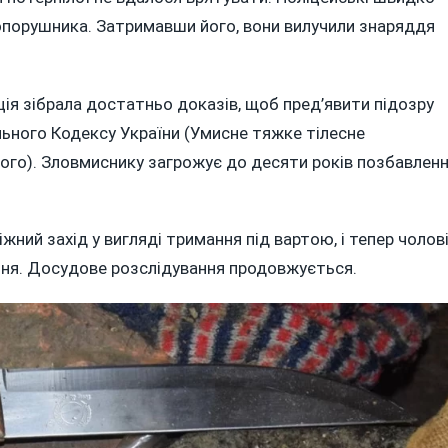
опорушника. Затримавши його, вони вилучили знаряддя
ція зібрала достатньо доказів, щоб пред’явити підозру
ального Кодексу України (Умисне тяжке тілесне
ого). Зловмиснику загрожує до десяти років позбавлен
ний захід у вигляді тримання під вартою, і тепер чолов
ння. Досудове розслідування продовжується.