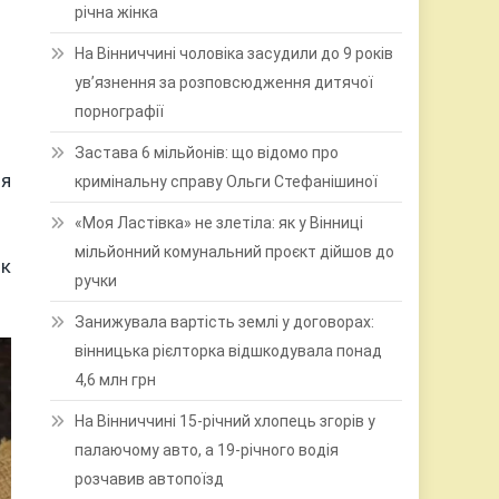
річна жінка
На Вінниччині чоловіка засудили до 9 років
ув’язнення за розповсюдження дитячої
порнографії
Застава 6 мільйонів: що відомо про
ня
кримінальну справу Ольги Стефанішиної
«Моя Ластівка» не злетіла: як у Вінниці
мільйонний комунальний проєкт дійшов до
ік
ручки
Занижувала вартість землі у договорах:
вінницька рієлторка відшкодувала понад
4,6 млн грн
На Вінниччині 15-річний хлопець згорів у
палаючому авто, а 19-річного водія
розчавив автопоїзд