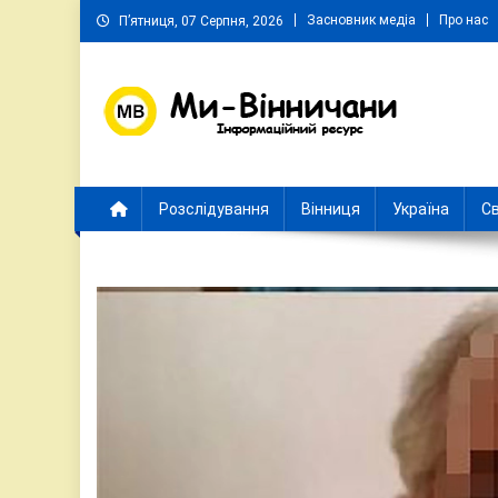
Skip
Засновник медіа
Про нас
П’ятниця, 07 Серпня, 2026
to
content
Ми Вінничани
Незалежний інформаційний портал Вінничини
Розслідування
Вінниця
Україна
Св