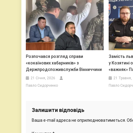
Розпочався розгляд справи
Замість льв
«кокаїнових хабарників» з
у Козятині 
Держпродспоживслужби Вінниччини
«важняк» П
21 Січня, 2026
21 Травня,
Павло Сидорченко
Павло Сидорч
Залишити відповідь
Ваша e-mail адреса не оприлюднюватиметься.
Об