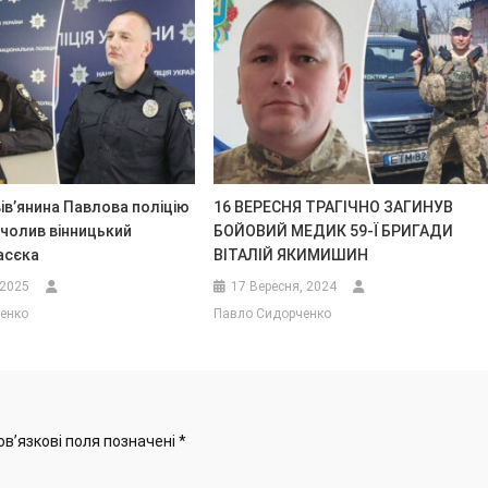
ів’янина Павлова поліцію
16 ВЕРЕСНЯ ТРАГІЧНО ЗАГИНУВ
очолив вінницький
БОЙОВИЙ МЕДИК 59-Ї БРИГАДИ
асєка
ВІТАЛІЙ ЯКИМИШИН
 2025
17 Вересня, 2024
енко
Павло Сидорченко
ов’язкові поля позначені
*