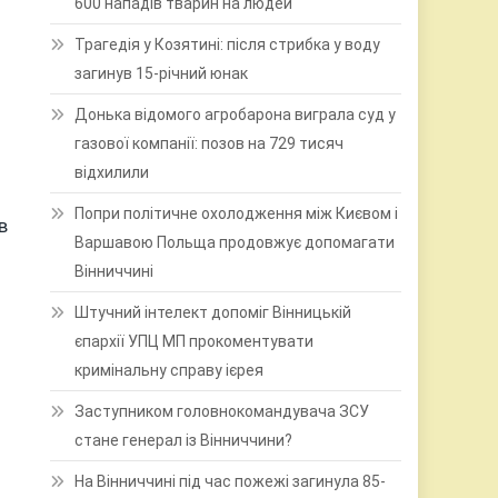
600 нападів тварин на людей
Трагедія у Козятині: після стрибка у воду
загинув 15-річний юнак
Донька відомого агробарона виграла суд у
газової компанії: позов на 729 тисяч
відхилили
Попри політичне охолодження між Києвом і
в
Варшавою Польща продовжує допомагати
Вінниччині
Штучний інтелект допоміг Вінницькій
єпархії УПЦ МП прокоментувати
кримінальну справу ієрея
Заступником головнокомандувача ЗСУ
стане генерал із Вінниччини?
На Вінниччині під час пожежі загинула 85-