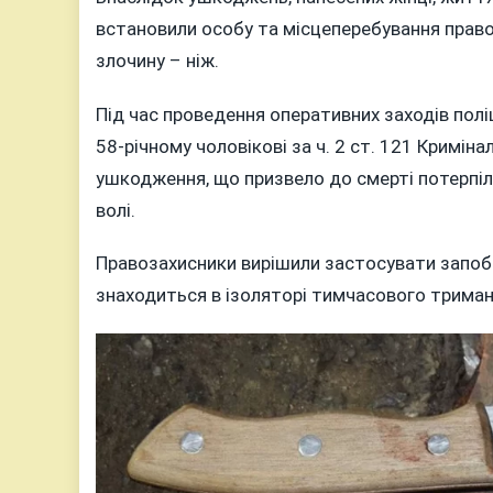
встановили особу та місцеперебування прав
злочину – ніж.
Під час проведення оперативних заходів полі
58-річному чоловікові за ч. 2 ст. 121 Кримін
ушкодження, що призвело до смерті потерпіл
волі.
Правозахисники вирішили застосувати запобіж
знаходиться в ізоляторі тимчасового трима