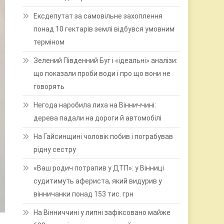
Ексдепутат за самовільне захоплення
понад 10 гектарів землі відбувся умовним
терміном
Зелений Південний Буг і «ідеальні» аналізи:
що показали проби води і про що вони не
говорять
Негода наробила лиха на Вінниччині:
дерева падали на дороги й автомобілі
На Гайсинщині чоловік побив і пограбував
рідну сестру
«Ваш родич потрапив у ДТП»: у Вінниці
судитимуть афериста, який видурив у
вінничанки понад 153 тис. грн
На Вінниччині у липні зафіксовано майже