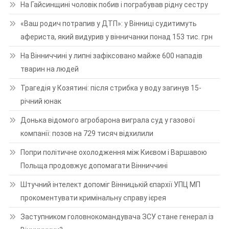
На Гайсинщині чоловік побив і пограбував рідну сестру
«Ваш родич потрапив у ДТП»: у Вінниці судитимуть
афериста, який видурив у вінничанки понад 153 тис. грн
На Вінниччині у липні зафіксовано майже 600 нападів
тварин на людей
Трагедія у Козятині: після стрибка у воду загинув 15-
річний юнак
Донька відомого агробарона виграла суд у газової
компанії: позов на 729 тисяч відхилили
Попри політичне охолодження між Києвом і Варшавою
Польща продовжує допомагати Вінниччині
Штучний інтелект допоміг Вінницькій єпархії УПЦ МП
прокоментувати кримінальну справу ієрея
Заступником головнокомандувача ЗСУ стане генерал із