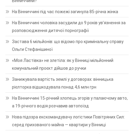
Вінниччини?
На Вінниччині під час пожежі загинула 85-річна жінка
На Вінниччині чоловіка засудили до 9 років ув’язнення за
розповсюдження дитячої порнографії
Застава 6 мільйонів: що відомо про кримінальну справу
Ольги Стефанішиної
«Моя Ластівка» не злетіла: як у Вінниці мільйонний
комунальний проєкт дійшов до ручки
Занижувала вартість землі у договорах: вінницька
рієлторка відшкодувала понад 4,6 млн грн
На Вінниччині 15-річний хлопець згорів у палаючому авто,
а 19-річного водія розчавив автопоїзд
Нова підозра екскомандувачу логістики Повітряних Сил:
серед прихованого майна — квартири у Вінниці