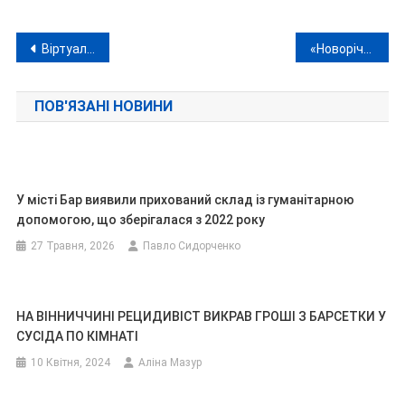
Навігація
Віртуальний роман ледь не закінчився вбивством: киянка замовила кілера через виправну колонію на Вінниччині
«Новорічна Місія Мегащенят Рятівників» 14 грудня у Вінниці: «Ця шоу-вистава — хіт святкового сезону в Україні!»
записів
ПОВ'ЯЗАНІ НОВИНИ
У місті Бар виявили прихований склад із гуманітарною
допомогою, що зберігалася з 2022 року
27 Травня, 2026
Павло Сидорченко
НА ВІННИЧЧИНІ РЕЦИДИВІСТ ВИКРАВ ГРОШІ З БАРСЕТКИ У
СУСІДА ПО КІМНАТІ
10 Квітня, 2024
Аліна Мазур