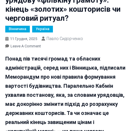
кінець «золотих» кошторисів чи
черговий ритуал?
Вінничина
Україна
Павло Сидорченко
11 Грудня, 2025
On
Leave A Comment
Вінниччина
Понад пів тисячі громад та обласних
Теж
Підписала
адміністрацій, серед них і Вінницька, підписали
Урядову
Меморандум про нові правила формування
«фількіну
вартості будівництва. Паралельно Кабмін
Грамоту»:
Кінець
ухвалив постанову, яка, за словами урядовців,
«золотих»
має докорінно змінити підхід до розрахунку
Кошторисів
державних кошторисів. Та чи означає це
Чи
Черговий
реальний кінець завищеним цінам і
Ритуал?