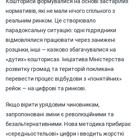
Кошториси формувалися на основі застарілих
нормативів, які не мали нічого спільного з
реальним ринком. Це створювало
парадоксальну ситуацію: одні підрядники
відмовлялися працювати через занижені
розцінки, інші — казково збагачувалися на
«дутих» кошторисах. Ініціатива Міністерства
розвитку громад та територій покликана
перевести процес відбудови з «понятійних»
рейок — на цифрові та ринкові.
Якщо вірити урядовим чиновникам,
запропоновані зміни є революційними та
безальтернативними. Нова методика прибирає
«середньостельові» цифри і вводить жорсткі