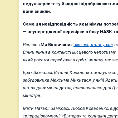
педуніверситету й надалі відображаються в
вони зникли.
Саме ця невідповідність як мінімум потре
— неупередженої перевірки з боку НАЗК та
Раніше
«Ми Вінничани»
вже звертали увагу
на
Вінниччини в контексті місцевого непотизму.
який роками перебуває в орбіті впливу так з
Брат Замкової, Віталій Коваленко, згадується
забудовника Максима Микитася, у якій йдетьс
що, за даними слідства, призначалася для Гр
міністра.
Мати Наталії Замкової, Любов Коваленко, від
телерадіокомпанії «Вінтера» та колишня депутат