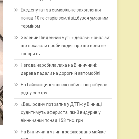
Ексдепутат за самовільне захоплення
понад 10 гектарів землі відбувся умовним
терміном
Зелений Південний Буг і «ідеальні» аналізи:
що показали проби води і про що вони не
говорять
Негода наробила лиха на Вінниччині:
дерева падали на дороги й автомобілі
На Гайсинщині чоловік побив і пограбував
рідну сестру
«Ваш родич потрапив у ДТП»: у Вінниці
судитимуть афериста, який видурив у
вінничанки понад 153 тис. грн
На Вінниччині у липні зафіксовано майже