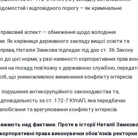
ідомостей і відповідного порогу — як кримінальне
й правовий аспект — обмеження щодо володіння
. Як керівниця державного закладу вищої освіти та
рава, Наталія Замкова підпадає під дію ст. 36 Закону
о до цієї норми, у разі наявності корпоративних прав вон
ення на посаду, пов’язану з державною службою, передат
посіб, що унеможливлює виникнення конфлікту інтересів.
о порушення антикорупційного законодавства та,
ідповідальність за ст. 172-7 КУпАП, яка передбачає
побігання та врегулювання конфлікту інтересів.
важають над фактами. Проте в історії Наталії Замково
 корпоративні права виконувачки обов’язків ректорки