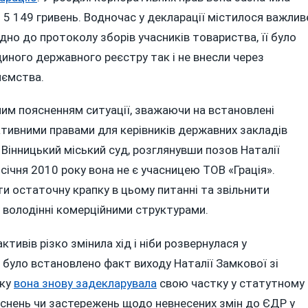
ю 5 149 гривень. Водночас у декларації містилося важлив
дно до протоколу зборів учасників товариства, її було
диного державного реєстру так і не внесли через
иємства.
им поясненням ситуації, зважаючи на встановлені
ивними правами для керівників державних закладів
у Вінницький міський суд, розглянувши позов Наталії
1 січня 2010 року вона не є учасницею ТОВ «Грація».
и остаточну крапку в цьому питанні та звільнити
 володінні комерційними структурами.
тивів різко змінила хід і ніби розвернулася у
 було встановлено факт виходу Наталії Замкової зі
оку
вона знову задекларувала
свою частку у статутному
яснень чи застережень щодо невнесених змін до ЄДР у