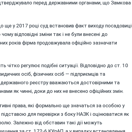
підтверджувало перед державними органами, що Замкова
що ще у 2017 році суд встановив факт виходу посадовиці
 чому відповідні зміни так і не були внесені до
них років фірма продовжувала офіційно зазначати
 чітко регулює подібні ситуації. Відповідно до ст. 10
дичних осіб, фізичних осіб — підприємців та
о державного реєстру вважаються достовірними та
ми як чинні, доки до них не внесено офіційних змін.
тивні права, які формально ще значаться за особою у
підставою для перевірки з боку НАЗК і оцінюватися як
олю. Залежно від обставин такі дії можуть
ушення за ст. 172-6 КУпАП, а у випадку встановлення