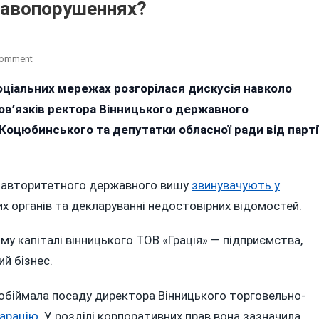
равопорушеннях?
On
Comment
Чому
соціальних мережах розгорілася дискусія навколо
Тимчасову
бов’язків ректора Вінницького державного
Ректорку
Вінницького
 Коцюбинського та депутатки обласної ради від парті
Педуніверситету
Підозрюють
У
цю авторитетного державного вишу
звинувачують у
Корупційних
 органів та декларуванні недостовірних відомостей.
Правопорушеннях?
ому капіталі вінницького ТОВ «Грація» — підприємства,
й бізнес.
 обіймала посаду директора Вінницького торговельно-
ларацію
. У розділі корпоративних прав вона зазначила