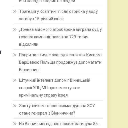
600 нападів тварин на людей
Трагедія у Козятині: після стрибка у воду
загинув 15-річний юнак
Донька відомого агробарона виграла суд у
газової компанії: позов на 729 тисяч
відхилили
ї
Попри політичне охолодження між Києвом і
Варшавою Польща продовжує допомагати
Вінниччині
Штучний інтелект допоміг Вінницькій
єпархії УПЦ МП прокоментувати
кримінальну справу ієрея
Заступником головнокомандувача ЗСУ
стане генерал із Вінниччини?
На Вінниччині під час пожежі загинула 85-