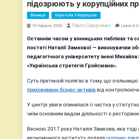
підозрюють у корупційних п
Вінниця
Боротьба З Корупцією
Павло Сидорченко
19 Червня, 2026
Leave A 
Останнім часом у вінницьких пабліках та 
постаті Наталії Замкової — виконувачки о
педагогічного університету імені Михайла
«Українська стратегія Гройсмана».
Суть претензій полягає в тому, що очільни
приховуванні бізнес-активів
від контролюючих
У центрі уваги опинилася її частка у статутн
чиїм основним видом діяльності є ресторанни
Весною 2017 року Наталія Замкова, яка тоді
економічного інституту, подала
щорічну дек