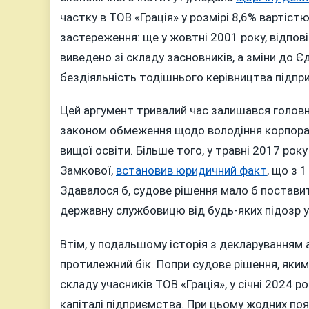
частку в ТОВ «Грація» у розмірі 8,6% вартіст
застереження: ще у жовтні 2001 року, відпові
виведено зі складу засновників, а зміни до Є
бездіяльність тодішнього керівництва підпр
Цей аргумент тривалий час залишався головн
законом обмеження щодо володіння корпорат
вищої освіти. Більше того, у травні 2017 рок
Замкової,
встановив юридичний факт
, що з 
Здавалося б, судове рішення мало б поставит
державну службовицю від будь-яких підозр у
Втім, у подальшому історія з декларуванням ак
протилежний бік. Попри судове рішення, яким
складу учасників ТОВ «Грація», у січні 2024 р
капіталі підприємства. При цьому жодних по