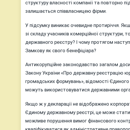
структуру власності компанії та повторно 
залишається співвласницею фірми.
У підсумку виникає очевидне протиріччя. Як
зі складу учасників комерційної структури, то
державного реєстру? І чому протягом наступ
Замкову як свого бенефіціара?
Антикорупційне законодавство загалом досить
Закону України «Про державну реєстрацію юри
громадських формувань», відомості Єдиног
можуть використовуватися державними органа
Якщо ж у декларації не відображено корпора
Єдиному державному реєстрі, це може стати 
можливе порушення вимог фінансового контр
кваліфікуватися як адміністративне правопор