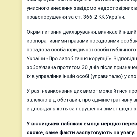
умисного внесення завідомо недостовірних в
правопорушення за ст. 366-2 КК України.
Окрім питання декларування, виникає й інши
корпоративними правами посадовими особами
посадова особа юридичної особи публічного п
України «Про запобігання корупції». Відповідн
зобов’язана протягом 30 днів після признач
їх в управління іншій особі (управителю) у с
У разі невиконання цих вимог може йтися пр
залежно від обставин, про адміністративну в
відповідальність за порушення вимог щодо за
У вінницьких пабліках емоції нерідко пере
схоже, саме факти заслуговують на увагу: