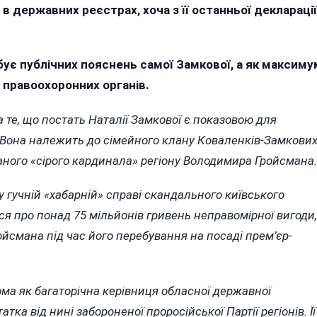
 державних реєстрах, хоча з її останньої декларації
бує публічних пояснень самої Замкової, а як максиму
 правоохоронних органів.
 те, що постать Наталії Замкової є показовою для
 Вона належить до сімейного клану Коваленків-Замкових
ваного «сірого кардинала» регіону Володимира Гройсмана.
 у гучній «хабарній» справі скандального київського
я про понад 75 мільйонів гривень неправомірної вигоди,
ойсмана під час його перебування на посаді прем’єр-
ома як багаторічна керівниця обласної державної
ка від нині забороненої проросійської Партії регіонів. Її