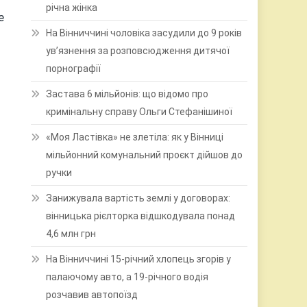
річна жінка
е
На Вінниччині чоловіка засудили до 9 років
ув’язнення за розповсюдження дитячої
порнографії
Застава 6 мільйонів: що відомо про
кримінальну справу Ольги Стефанішиної
«Моя Ластівка» не злетіла: як у Вінниці
мільйонний комунальний проєкт дійшов до
ручки
Занижувала вартість землі у договорах:
вінницька рієлторка відшкодувала понад
4,6 млн грн
На Вінниччині 15-річний хлопець згорів у
палаючому авто, а 19-річного водія
розчавив автопоїзд