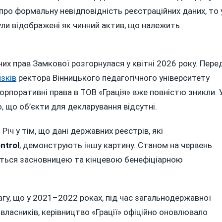
про формальну невідповідність реєстраційних даних, то 
ули відображені як чинний актив, що належить
х прав Замкової розгорнулася у квітні 2026 року. Пере
зків
ректора Вінницького педагогічного університету
і корпоративні права в ТОВ «Грація» вже повністю зникли. 
, що об’єкти для декларування відсутні.
Річ у тім, що дані державних реєстрів, які
ntrol
, демонструють іншу картину. Станом на червень
читься засновницею та кінцевою бенефіціарною
гу, що у 2021–2022 роках, під час загальнодержавної
х власників, керівництво «Грації» офіційно оновлювало