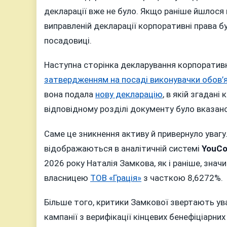
декларації вже не було. Якщо раніше йшлося 
виправленій декларації корпоративні права б
посадовиці.
Наступна сторінка декларування корпоративни
затвердженням на посаді виконувачки обов’я
вона подала
нову декларацію
, в якій згадан
відповідному розділі документу було вказано
Саме це зникнення активу й привернуло увагу. 
відображаються в аналітичній системі
YouCo
2026 року Наталія Замкова, як і раніше, зна
власницею
ТОВ «Грація»
з часткою 8,6272%.
Більше того, критики Замкової звертають ува
кампанії з верифікації кінцевих бенефіціарни