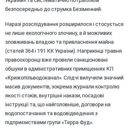
України» та систематично потрапляли
безпосередньо до струмка Безіменний.
Наразі розслідування розширилося і стосується
не лише екологічного злочину, а й можливих
зловживань владою та привласнення майна
(статей 364 і 191 КК України). Наприкінці травня
правоохоронці вже провели санкціоновані
обшуки в адміністративних приміщеннях КП
«Крижопільводоканал». Слідчі вилучили значний
масив документів, зокрема журнали контролю
якості стоків, внутрішні накази, посадові
інструкції та, що найголовніше, договори на
водопостачання та водовідведення з
підприємствами групи «Терра Фуд».