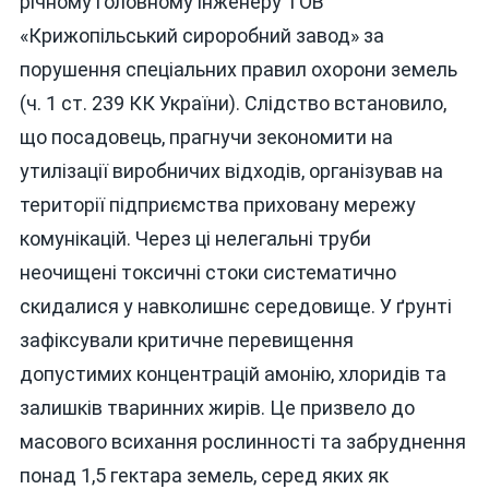
річному головному інженеру ТОВ
«Крижопільський сироробний завод» за
порушення спеціальних правил охорони земель
(ч. 1 ст. 239 КК України). Слідство встановило,
що посадовець, прагнучи зекономити на
утилізації виробничих відходів, організував на
території підприємства приховану мережу
комунікацій. Через ці нелегальні труби
неочищені токсичні стоки систематично
скидалися у навколишнє середовище. У ґрунті
зафіксували критичне перевищення
допустимих концентрацій амонію, хлоридів та
залишків тваринних жирів. Це призвело до
масового всихання рослинності та забруднення
понад 1,5 гектара земель, серед яких як