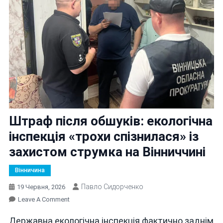
Штраф після обшуків: екологічна
інспекція «трохи спізнилася» із
захистом струмка на Вінниччині
Вінничина
Павло Сидорченко
19 Червня, 2026
On
Leave A Comment
Штраф
Державна екологічна інспекція фактично заднім
Після