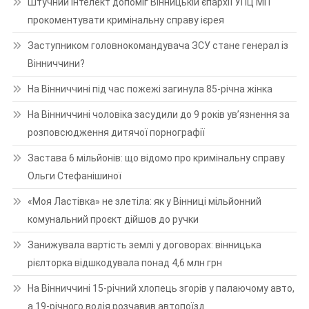
Штучний інтелект допоміг Вінницькій єпархії УПЦ МП
прокоментувати кримінальну справу ієрея
Заступником головнокомандувача ЗСУ стане генерал із
Вінниччини?
На Вінниччині під час пожежі загинула 85-річна жінка
На Вінниччині чоловіка засудили до 9 років ув’язнення за
розповсюдження дитячої порнографії
Застава 6 мільйонів: що відомо про кримінальну справу
Ольги Стефанішиної
«Моя Ластівка» не злетіла: як у Вінниці мільйонний
комунальний проєкт дійшов до ручки
Занижувала вартість землі у договорах: вінницька
рієлторка відшкодувала понад 4,6 млн грн
На Вінниччині 15-річний хлопець згорів у палаючому авто,
а 19-річного водія розчавив автопоїзд