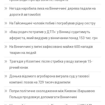
Негода наробила лиха на Вінниччині: дерева падали на
дороги й автомобілі
На Гайсинщині чоловік побив і пограбував рідну сестру
«Ваш родич потрапив у ДТП»: у Вінниці судитимуть
афериста, який видурив у вінничанки понад 153 тис. грн
На Вінниччині у липні зафіксовано майже 600 нападів
тварин на людей
Трагедія у Козятині: після стрибка у воду загинув 15-
річний юнак
Донька відомого агробарона виграла суд у газової
компанії: позов на 729 тисяч відхилили
Попри політичне охолодження між Києвом і Варшавою
Польща продовжує допомагати Вінниччині