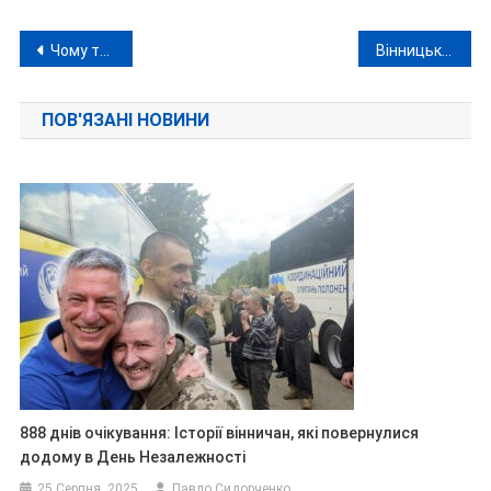
Навігація
Чому тимчасову ректорку Вінницького педуніверситету підозрюють у корупційних правопорушеннях?
Вінницька облрада погодила підвищення тарифів на воду для населення більш ніж у три рази
записів
ПОВ'ЯЗАНІ НОВИНИ
888 днів очікування: Історії вінничан, які повернулися
додому в День Незалежності
25 Серпня, 2025
Павло Сидорченко