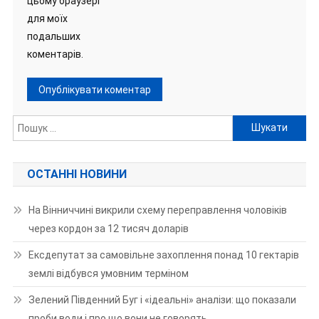
цьому браузері
для моїх
подальших
коментарів.
Пошук:
ОСТАННІ НОВИНИ
На Вінниччині викрили схему переправлення чоловіків
через кордон за 12 тисяч доларів
Ексдепутат за самовільне захоплення понад 10 гектарів
землі відбувся умовним терміном
Зелений Південний Буг і «ідеальні» аналізи: що показали
проби води і про що вони не говорять