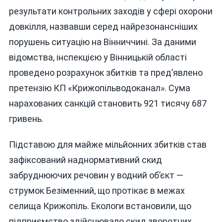
результати контрольних заходів у сфері охорони
довкілля, назвавши серед найрезонансніших
порушень ситуацію на Вінниччині. За даними
відомства, інспекцією у Вінницькій області
проведено розрахунок збитків та пред’явлено
претензію КП «Крижопільводоканал». Сума
нарахованих санкцій становить 921 тисячу 687
гривень.
Підставою для майже мільйонних збитків став
зафіксований наднормативний скид
забруднюючих речовин у водний об’єкт —
струмок Безіменний, що протікає в межах
селища Крижопіль. Екологи встановили, що
підприємство здійснювало скид зворотних