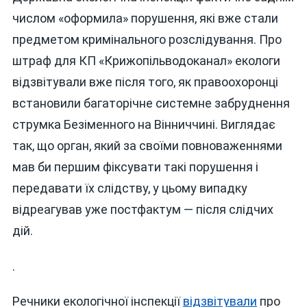
Обшуків:
числом «оформила» порушення, які вже стали
Екологічна
предметом кримінального розслідування. Про
Інспекція
штраф для КП «Крижопільводоканал» екологи
«трохи
Спізнилася»
відзвітували вже після того, як правоохоронці
Із
встановили багаторічне системне забруднення
Захистом
струмка Безіменного на Вінниччині. Виглядає
Струмка
На
так, що орган, який за своїми повноваженнями
Вінниччині
мав би першим фіксувати такі порушення і
передавати їх слідству, у цьому випадку
відреагував уже постфактум — після слідчих
дій.
.
Речники екологічної інспекції
відзвітували
про