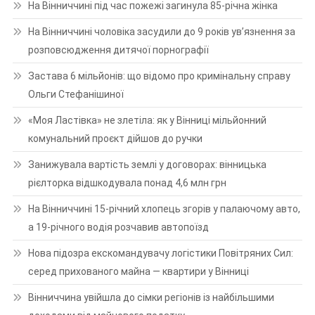
На Вінниччині під час пожежі загинула 85-річна жінка
На Вінниччині чоловіка засудили до 9 років ув’язнення за
розповсюдження дитячої порнографії
Застава 6 мільйонів: що відомо про кримінальну справу
Ольги Стефанішиної
«Моя Ластівка» не злетіла: як у Вінниці мільйонний
комунальний проєкт дійшов до ручки
Занижувала вартість землі у договорах: вінницька
рієлторка відшкодувала понад 4,6 млн грн
На Вінниччині 15-річний хлопець згорів у палаючому авто,
а 19-річного водія розчавив автопоїзд
Нова підозра екскомандувачу логістики Повітряних Сил:
серед прихованого майна — квартири у Вінниці
Вінниччина увійшла до сімки регіонів із найбільшими