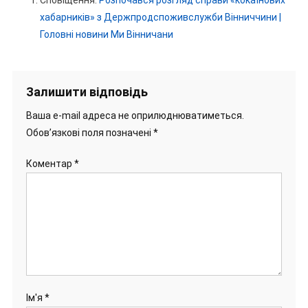
Сповіщення:
Розпочався розгляд справи «кокаїнових
хабарників» з Держпродспоживслужби Вінниччини |
Головні новини Ми Вінничани
Залишити відповідь
Ваша e-mail адреса не оприлюднюватиметься.
Обов’язкові поля позначені
*
Коментар
*
Ім'я
*