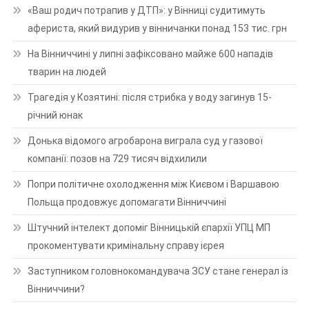
«Ваш родич потрапив у ДТП»: у Вінниці судитимуть
афериста, який видурив у вінничанки понад 153 тис. грн
На Вінниччині у липні зафіксовано майже 600 нападів
тварин на людей
Трагедія у Козятині: після стрибка у воду загинув 15-
річний юнак
Донька відомого агробарона виграла суд у газової
компанії: позов на 729 тисяч відхилили
Попри політичне охолодження між Києвом і Варшавою
Польща продовжує допомагати Вінниччині
Штучний інтелект допоміг Вінницькій єпархії УПЦ МП
прокоментувати кримінальну справу ієрея
Заступником головнокомандувача ЗСУ стане генерал із
Вінниччини?