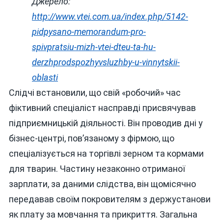
Джерело:
http://www.vtei.com.ua/index.php/5142-
pidpysano-memorandum-pro-
spivpratsiu-mizh-vtei-dteu-ta-hu-
derzhprodspozhyvsluzhby-u-vinnytskii-
oblasti
Слідчі встановили, що свій «робочий» час
фіктивний спеціаліст насправді присвячував
підприємницькій діяльності. Він проводив дні у
бізнес-центрі, пов’язаному з фірмою, що
спеціалізується на торгівлі зерном та кормами
для тварин. Частину незаконно отриманої
зарплати, за даними слідства, він щомісячно
передавав своїм покровителям з держустанови
як плату за мовчання та прикриття. Загальна