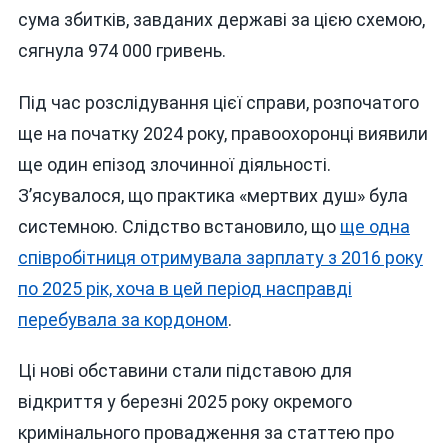
сума збитків, завданих державі за цією схемою,
сягнула 974 000 гривень.
Під час розслідування цієї справи, розпочатого
ще на початку 2024 року, правоохоронці виявили
ще один епізод злочинної діяльності.
З’ясувалося, що практика «мертвих душ» була
системною. Слідство встановило, що
ще одна
співробітниця отримувала зарплату з 2016 року
по 2025 рік, хоча в цей період насправді
перебувала за кордоном
.
Ці нові обставини стали підставою для
відкриття у березні 2025 року окремого
кримінального провадження за статтею про