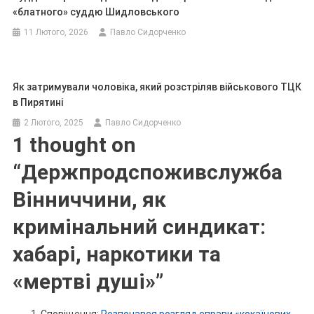
«блатного» суддю Шидловського
11 Лютого, 2026
Павло Сидорченко
Як затримували чоловіка, який розстріляв військового ТЦК
в Пирятині
2 Лютого, 2025
Павло Сидорченко
1 thought on
“
Держпродспоживслужба
Вінниччини, як
кримінальний синдикат:
хабарі, наркотики та
«мертві душі»
”