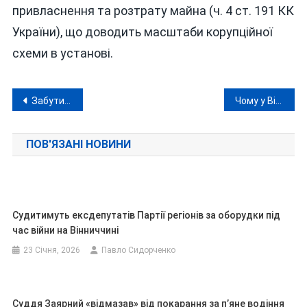
привласнення та розтрату майна (ч. 4 ст. 191 КК
України), що доводить масштаби корупційної
схеми в установі.
Навігація
Забутий ворог повертається: у Вінниці від COVID-19 помер чоловік, кількість інфікованих зростає
Чому у Вінниці засудили пристаркуватого московського шизофреніка, який називає себе «генсеком» більшовиків
записів
ПОВ'ЯЗАНІ НОВИНИ
Судитимуть ексдепутатів Партії регіонів за оборудки під
час війни на Вінниччині
23 Січня, 2026
Павло Сидорченко
Суддя Заярний «відмазав» від покарання за п’яне водіння