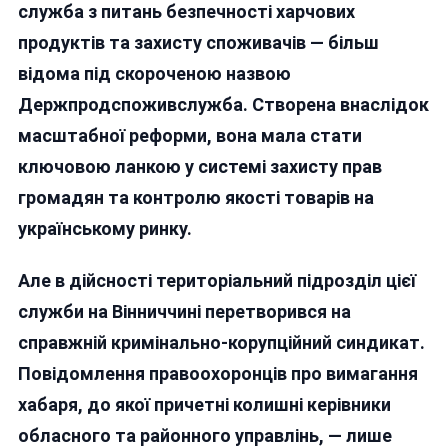
Як
служба з питань безпечності харчових
Кримінал
продуктів та захисту споживачів — більш
Синдикат
відома під скороченою назвою
Хабарі,
Наркоти
Держпродспоживслужба. Створена внаслідок
Та
масштабної реформи, вона мала стати
«мертві
ключовою ланкою у системі захисту прав
Душі»
громадян та контролю якості товарів на
українському ринку.
Але в дійсності територіальний підрозділ цієї
служби на Вінниччині перетворився на
справжній кримінально-корупційний синдикат.
Повідомлення правоохоронців про вимагання
хабаря, до якої причетні колишні керівники
обласного та районного управлінь, — лише