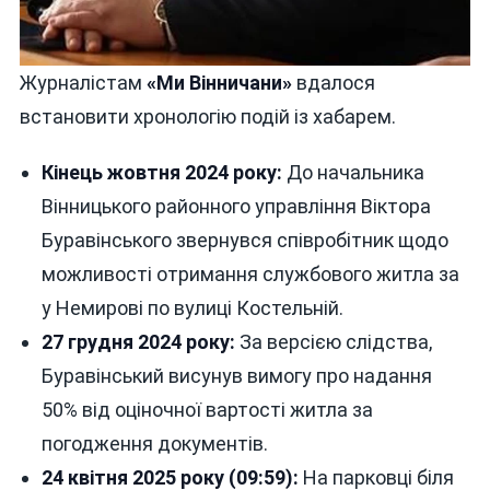
Журналістам
«Ми Вінничани»
вдалося
встановити хронологію подій із хабарем.
Кінець жовтня 2024 року:
До начальника
Вінницького районного управління Віктора
Буравінського звернувся співробітник щодо
можливості отримання службового житла за
у Немирові по вулиці Костельній.
27 грудня 2024 року:
За версією слідства,
Буравінський висунув вимогу про надання
50% від оціночної вартості житла за
погодження документів.
24 квітня 2025 року (09:59):
На парковці біля