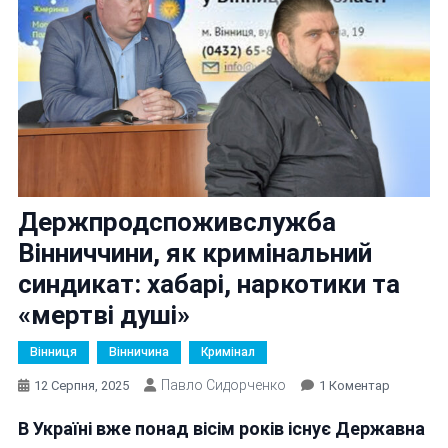
Держпродспоживслужба
Вінниччини, як кримінальний
синдикат: хабарі, наркотики та
«мертві душі»
Вінниця
Вінничина
Кримінал
Павло Сидорченко
До
12 Серпня, 2025
1 Коментар
Держпро
В Україні вже понад вісім років існує Державна
Вінниччин