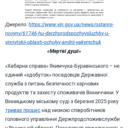
Джерело:
https://www.vin.gov.ua/news/ostanni-
novyny/61746-hu-derzhprodspozhyvsluzhby-u-
vinnytskii-oblasti-ocholyv-andrii-yakymchuk
«Мертві душі»
«Хабарна справа» Якимчука-Буравінського – не
єдиний «здобуток» посадовців Державної
служба з питань безпечності харчових
продуктів та захисту споживачів Вінниччини. У
Вінницькому міському суді з березня 2025 року
триває процес
над низкою співробітників
головного управління Держпродспоживслужби
у Вінницькій області. Посадовців звинувачують у