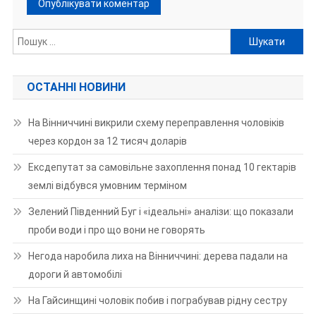
Пошук:
ОСТАННІ НОВИНИ
На Вінниччині викрили схему переправлення чоловіків
через кордон за 12 тисяч доларів
Ексдепутат за самовільне захоплення понад 10 гектарів
землі відбувся умовним терміном
Зелений Південний Буг і «ідеальні» аналізи: що показали
проби води і про що вони не говорять
Негода наробила лиха на Вінниччині: дерева падали на
дороги й автомобілі
На Гайсинщині чоловік побив і пограбував рідну сестру