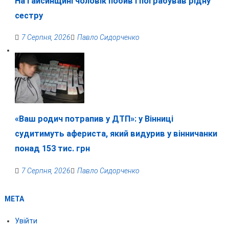
На Гайсинщині чоловік побив і пограбував рідну
сестру
7 Серпня, 2026
Павло Сидорченко
«Ваш родич потрапив у ДТП»: у Вінниці
судитимуть афериста, який видурив у вінничанки
понад 153 тис. грн
7 Серпня, 2026
Павло Сидорченко
МЕТА
Увійти