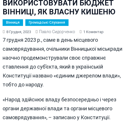
ВИКОРИСТОВУВАТИ БЮДЖЕТ
ВІННИЦІ, ЯК ВЛАСНУ КИШЕНЮ
Вінниця
Громадські Слухання
Павло Сидорченко
До
8 Грудня, 2023
1 Коментар
НАПЕРСТОЧН
7 грудня 2023 р., саме в день місцевого
МОРГУНОВА
самоврядування, очільники Вінницької міськради
ХОЧУТЬ
наочно продемонстрували своє справжнє
І
У
ставлення до суб’єкта, який в українській
НАСТУПНОМУ
Конституції названо «єдиним джерелом влади»,
РОЦІ
тобто до народу.
ВИКОРИСТОВ
БЮДЖЕТ
ВІННИЦІ,
«Народ здійснює владу безпосередньо і через
ЯК
органи державної влади та органи місцевого
ВЛАСНУ
самоврядування», – записано у Конституції.
КИШЕНЮ