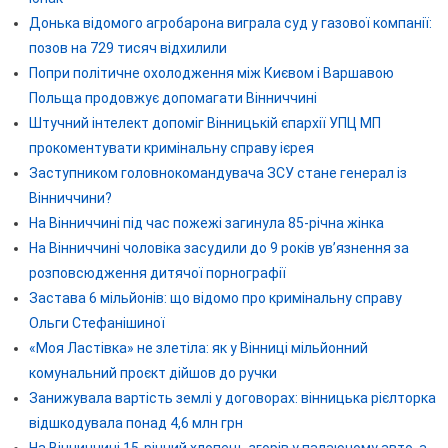
Донька відомого агробарона виграла суд у газової компанії:
позов на 729 тисяч відхилили
Попри політичне охолодження між Києвом і Варшавою
Польща продовжує допомагати Вінниччині
Штучний інтелект допоміг Вінницькій єпархії УПЦ МП
прокоментувати кримінальну справу ієрея
Заступником головнокомандувача ЗСУ стане генерал із
Вінниччини?
На Вінниччині під час пожежі загинула 85-річна жінка
На Вінниччині чоловіка засудили до 9 років ув’язнення за
розповсюдження дитячої порнографії
Застава 6 мільйонів: що відомо про кримінальну справу
Ольги Стефанішиної
«Моя Ластівка» не злетіла: як у Вінниці мільйонний
комунальний проєкт дійшов до ручки
Занижувала вартість землі у договорах: вінницька рієлторка
відшкодувала понад 4,6 млн грн