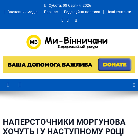
Skip
Субота, 08 Серпня, 2026
to
Засновник медіа
Про нас
Редакційна політика
Наші контакти
content
Ми Вінничани
Незалежний інформаційний портал Вінничини
НАПЕРСТОЧНИКИ МОРГУНОВА
ХОЧУТЬ І У НАСТУПНОМУ РОЦІ