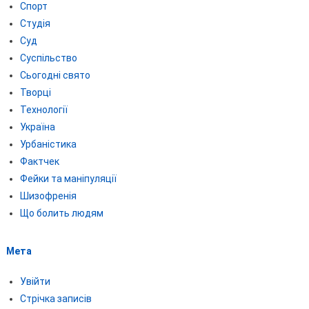
Спорт
Студія
Суд
Суспільство
Сьогодні свято
Творці
Технології
Україна
Урбаністика
Фактчек
Фейки та маніпуляції
Шизофренія
Що болить людям
Мета
Увійти
Стрічка записів