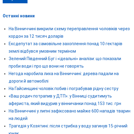
Останні новини
На Вінниччині викрили схему переправлення чоловіків через
кордон за 12 тисяч доларів
Ексдепутат за самовільне захоплення понад 10 гектарів
землі відбувся умовним терміном
Зелений Південний Буг і «ідеальні» аналізи: що показали
проби води і про що вони не говорять
Негода наробила лиха на Вінниччині: дерева падали на
дороги й автомобілі
На Гайсинщині чоловік побив і пограбував рідну сестру
«Ваш родич потрапив у ДТП»: у Вінниці судитимуть
афериста, який видурив у вінничанки понад 153 тис. грн
На Вінниччині у липні зафіксовано майже 600 нападів тварин
на людей
Трагедія у Козятині: після стрибка у воду загинув 15-річний
юнак