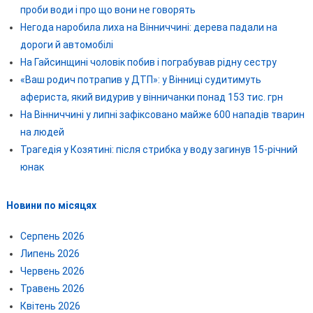
проби води і про що вони не говорять
Негода наробила лиха на Вінниччині: дерева падали на
дороги й автомобілі
На Гайсинщині чоловік побив і пограбував рідну сестру
«Ваш родич потрапив у ДТП»: у Вінниці судитимуть
афериста, який видурив у вінничанки понад 153 тис. грн
На Вінниччині у липні зафіксовано майже 600 нападів тварин
на людей
Трагедія у Козятині: після стрибка у воду загинув 15-річний
юнак
Новини по місяцях
Серпень 2026
Липень 2026
Червень 2026
Травень 2026
Квітень 2026