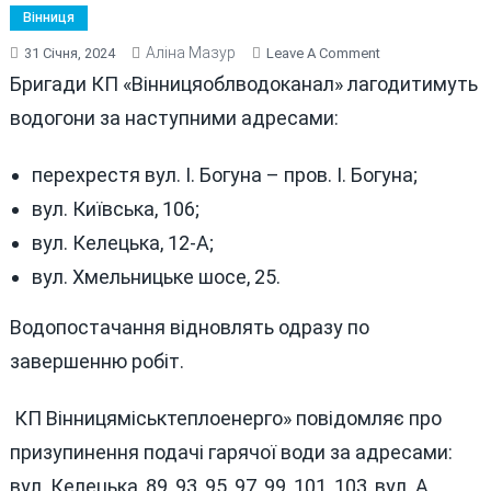
Вінниця
Аліна Мазур
On
31 Січня, 2024
Leave A Comment
ПЕРЕЛІК
Бригади КП «Вінницяоблводоканал» лагодитимуть
АДРЕС:
водогони за наступними адресами:
ДЕ
У
перехрестя вул. І. Богуна – пров. І. Богуна;
ВІННИЦІ
31
вул. Київська, 106;
СІЧНЯ
вул. Келецька, 12-А;
НЕ
вул. Хмельницьке шосе, 25.
БУДЕ
ВОДИ
Водопостачання відновлять одразу по
ТА
СВІТЛА
завершенню робіт.
КП Вінницяміськтеплоенерго» повідомляє про
призупинення подачі гарячої води за адресами:
вул. Келецька, 89, 93, 95, 97, 99, 101, 103, вул. А.