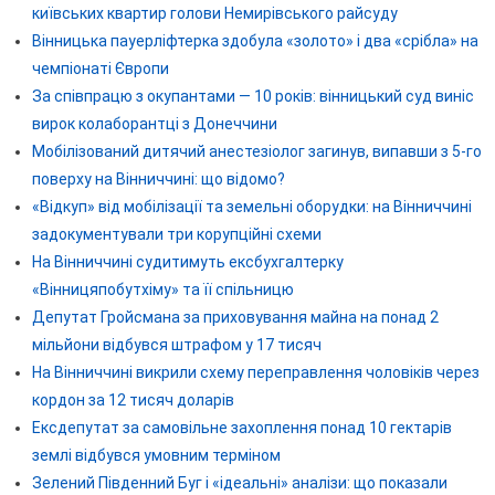
київських квартир голови Немирівського райсуду
Вінницька пауерліфтерка здобула «золото» і два «срібла» на
чемпіонаті Європи
За співпрацю з окупантами — 10 років: вінницький суд виніс
вирок колаборантці з Донеччини
Мобілізований дитячий анестезіолог загинув, випавши з 5-го
поверху на Вінниччині: що відомо?
«Відкуп» від мобілізації та земельні оборудки: на Вінниччині
задокументували три корупційні схеми
На Вінниччині судитимуть ексбухгалтерку
«Вінницяпобутхіму» та її спільницю
Депутат Гройсмана за приховування майна на понад 2
мільйони відбувся штрафом у 17 тисяч
На Вінниччині викрили схему переправлення чоловіків через
кордон за 12 тисяч доларів
Ексдепутат за самовільне захоплення понад 10 гектарів
землі відбувся умовним терміном
Зелений Південний Буг і «ідеальні» аналізи: що показали