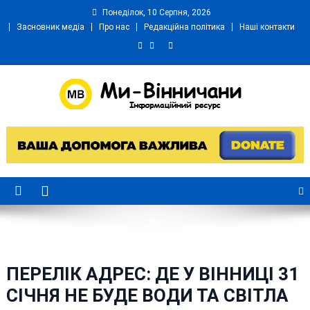
Skip
Понеділок, 10 Серпня, 2026
to
Засновник медіа
Про нас
Редакційна політика
Наші контакти
content
Ми Вінничани
Незалежний інформаційний портал Вінничини
ПЕРЕЛІК АДРЕС: ДЕ У ВІННИЦІ 31
СІЧНЯ НЕ БУДЕ ВОДИ ТА СВІТЛА