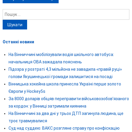
Пошук:
Останні новини
На Вінниччині мобілізували водія шкільного автобуса:
начальниця ОВА зажадала пояснень
Підозра у розтраті 4,3 мільйона не завадила «правій руці»
голови Якушинецької громади залишитися на посаді
Вінницька хокейна школа принесла Україні перше золото
Європи у Hockey5s
За 8000 доларів обіцяв переправити військовозобов’язаного
за кордон: у Вінниці затримали киянина
На Вінниччині за два дні у трьох ДТП загинула людина, ще
троє травмувалися
Суд над суддею: ВАКС розгляне справу про конфіскацію