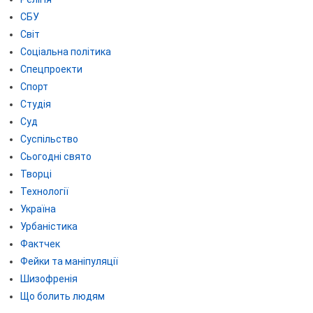
СБУ
Світ
Соціальна політика
Спецпроекти
Спорт
Студія
Суд
Суспільство
Сьогодні свято
Творці
Технології
Україна
Урбаністика
Фактчек
Фейки та маніпуляції
Шизофренія
Що болить людям