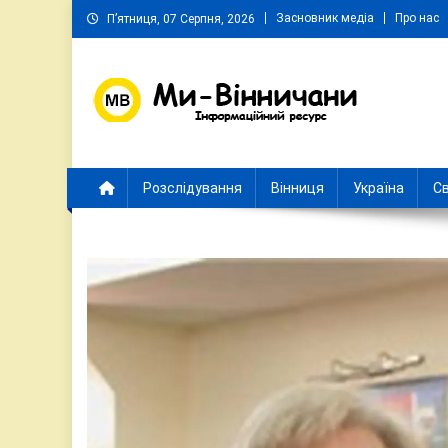
Skip
Засновник медіа
Про нас
П’ятниця, 07 Серпня, 2026
to
content
Ми Вінничани
Незалежний інформаційний портал Вінничини
Розслідування
Вінниця
Україна
Св