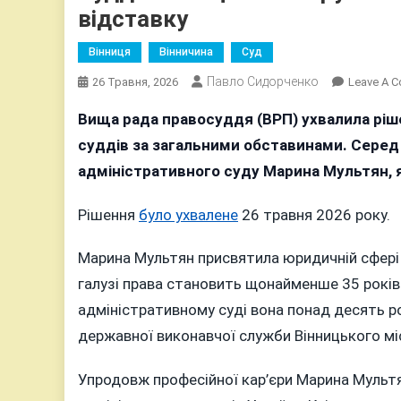
відставку
Вінниця
Вінничина
Суд
Павло Сидорченко
26 Травня, 2026
Leave A 
Вища рада правосуддя (ВРП) ухвалила ріше
суддів за загальними обставинами. Серед
адміністративного суду Марина Мультян, я
Рішення
було ухвалене
26 травня 2026 року.
Марина Мультян присвятила юридичній сфері 
галузі права становить щонайменше 35 років
адміністративному суді вона понад десять ро
державної виконавчої служби Вінницького міс
Упродовж професійної кар’єри Марина Мульт