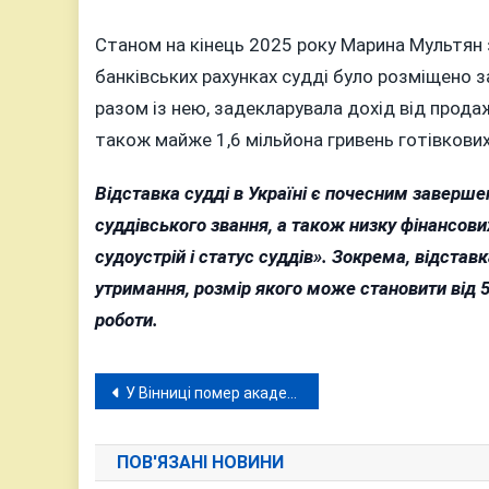
Станом на кінець 2025 року Марина Мультян з
банківських рахунках судді було розміщено з
разом із нею, задекларувала дохід від продаж
також майже 1,6 мільйона гривень готівков
Відставка судді в Україні є почесним заверш
суддівського звання, а також низку фінансови
судоустрій і статус суддів». Зокрема, відста
утримання, розмір якого може становити від 
роботи.
Навігація
У Вінниці помер академік Роман Гуревич
записів
ПОВ'ЯЗАНІ НОВИНИ