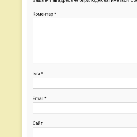
Ваша e-mail адреса не оприлюднюватиметься.
Об
Коментар
*
Ім'я
*
Email
*
Сайт