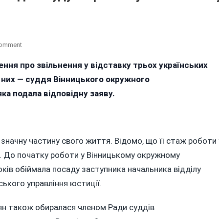
On
Comment
Суддя
ння про звільнення у відставку трьох українських
Вінницького
 них — суддя Вінницького окружного
Окружного
Адмінсуду
ка подала відповідну заяву.
Марина
Мультян
Пішла
У
значну частину свого життя. Відомо, що її стаж роботи 
Відставку
. До початку роботи у Вінницькому окружному
ків обіймала посаду заступника начальника відділу
ького управління юстиції.
ян також обиралася членом Ради суддів