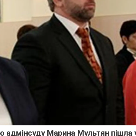
о адмінсуду Марина Мультян пішла 