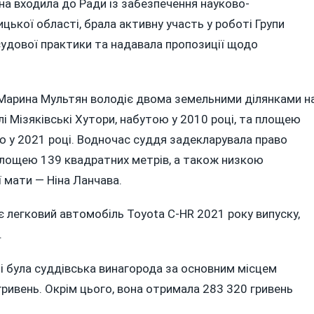
она входила до Ради із забезпечення науково-
ицької області, брала активну участь у роботі Групи
судової практики та надавала пропозиції щодо
 Марина Мультян володіє двома земельними ділянками н
лі Мізяківські Хутори, набутою у 2010 році, та площею
 у 2021 році.
Водночас суддя задекларувала право
площею 139 квадратних метрів, а також низкою
ї мати — Ніна Ланчава.
 легковий автомобіль Toyota C-HR 2021 року випуску,
.
 була суддівська винагорода за основним місцем
гривень. Окрім цього, вона отримала 283 320 гривень