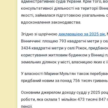
адміністративних судів України. Крім того, в
консультативної діяльності на території Вінн
якості, займалася підготовкою узагальнень 
вдосконалення законодавства.
Згідно зі щорічною
декларацією за 2025 рік
,
Вінниччині: площею 793 квадратні метри у се
3434 квадратні метри у селі Ріжок, придбаною
користування житловим будинком у Вінниці 
земельних ділянок у місті, власницею яких є ї
У власності Марини Мультян також перебуває
придбаний новим за понад 756 тисяч гривень
Основним джерелом доходу судді у 2025 році
роботи, яка склала 1 мільйон 473 тисячі 847 
пенсії.