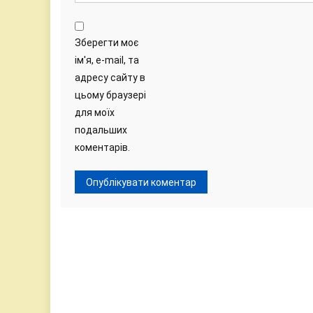
Зберегти моє
ім'я, e-mail, та
адресу сайту в
цьому браузері
для моїх
подальших
коментарів.