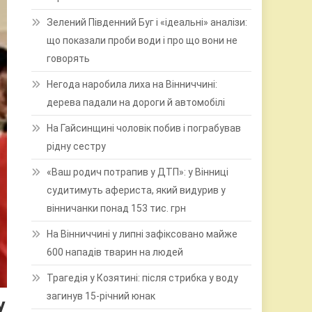
Зелений Південний Буг і «ідеальні» аналізи:
що показали проби води і про що вони не
говорять
Негода наробила лиха на Вінниччині:
дерева падали на дороги й автомобілі
На Гайсинщині чоловік побив і пограбував
рідну сестру
«Ваш родич потрапив у ДТП»: у Вінниці
судитимуть афериста, який видурив у
вінничанки понад 153 тис. грн
На Вінниччині у липні зафіксовано майже
600 нападів тварин на людей
Трагедія у Козятині: після стрибка у воду
загинув 15-річний юнак
у