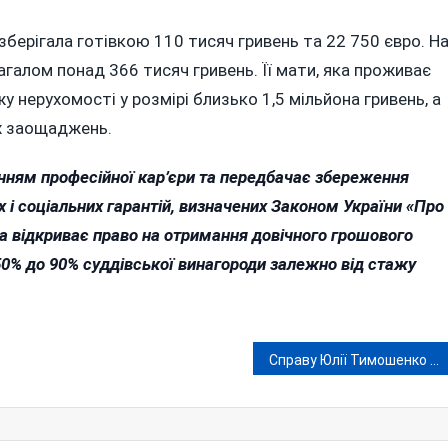
берігала готівкою 110 тисяч гривень та 22 750 євро. Н
агалом понад 366 тисяч гривень. Її мати, яка проживає
у нерухомості у розмірі близько 1,5 мільйона гривень, а
их заощаджень.
енням професійної кар’єри та передбачає збереження
х і соціальних гарантій, визначених Законом України «Про
вка відкриває право на отримання довічного грошового
50% до 90% суддівської винагороди залежно від стажу
Справу Юлії Тимошенко передано до суду: лідерку фракції звинувачують у спробі підкупу нардепів