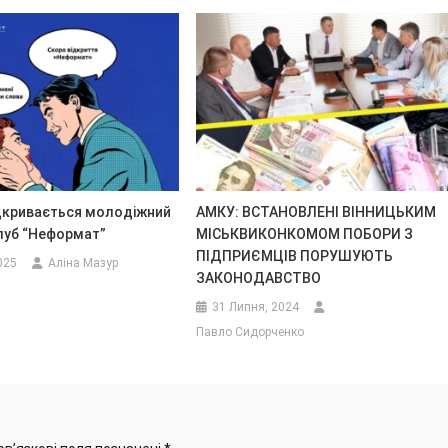
ідкривається молодіжний
АМКУ: ВСТАНОВЛЕНІ ВІННИЦЬКИМ
луб “Неформат”
МІСЬКВИКОНКОМОМ ПОБОРИ З
ПІДПРИЄМЦІВ ПОРУШУЮТЬ
025
Аліна Мазур
ЗАКОНОДАВСТВО
31 Липня, 2024
Павло Сидорченко