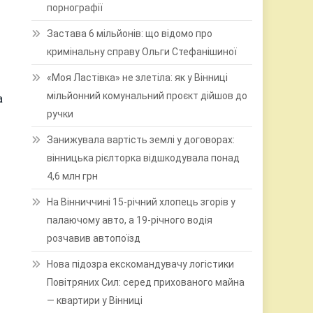
порнографії
Застава 6 мільйонів: що відомо про
кримінальну справу Ольги Стефанішиної
«Моя Ластівка» не злетіла: як у Вінниці
мільйонний комунальний проєкт дійшов до
а
ручки
Занижувала вартість землі у договорах:
вінницька рієлторка відшкодувала понад
4,6 млн грн
На Вінниччині 15-річний хлопець згорів у
палаючому авто, а 19-річного водія
розчавив автопоїзд
Нова підозра екскомандувачу логістики
Повітряних Сил: серед прихованого майна
— квартири у Вінниці