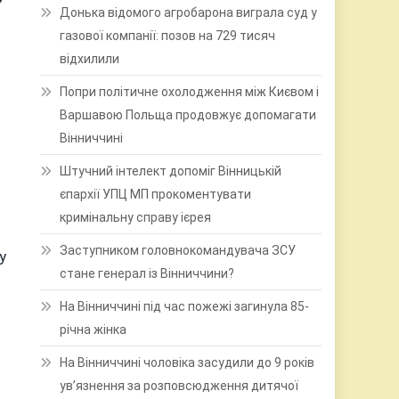
Донька відомого агробарона виграла суд у
газової компанії: позов на 729 тисяч
відхилили
Попри політичне охолодження між Києвом і
Варшавою Польща продовжує допомагати
Вінниччині
Штучний інтелект допоміг Вінницькій
єпархії УПЦ МП прокоментувати
кримінальну справу ієрея
Заступником головнокомандувача ЗСУ
у
стане генерал із Вінниччини?
На Вінниччині під час пожежі загинула 85-
річна жінка
На Вінниччині чоловіка засудили до 9 років
ув’язнення за розповсюдження дитячої