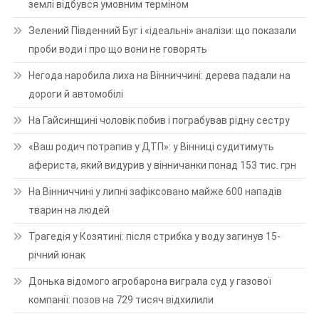
землі відбувся умовним терміном
Зелений Південний Буг і «ідеальні» аналізи: що показали
проби води і про що вони не говорять
Негода наробила лиха на Вінниччині: дерева падали на
дороги й автомобілі
На Гайсинщині чоловік побив і пограбував рідну сестру
«Ваш родич потрапив у ДТП»: у Вінниці судитимуть
афериста, який видурив у вінничанки понад 153 тис. грн
На Вінниччині у липні зафіксовано майже 600 нападів
тварин на людей
Трагедія у Козятині: після стрибка у воду загинув 15-
річний юнак
Донька відомого агробарона виграла суд у газової
компанії: позов на 729 тисяч відхилили