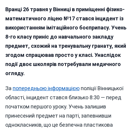
У
Вранці 26 травня у Вінниці в приміщенні фізико-
Вінницькому
Ліцеї
математичного ліцею №17 стався інцидент із
Здетонувала
використанням імітаційного боєприпасу. Учень
Імітаційно-
8-го класу приніс до навчального закладу
Тренувальна
Граната:
предмет, схожий на тренувальну гранату, який
Двоє
згодом спрацював просто у класі. Унаслідок
Учнів
події двоє школярів потребували медичного
Звернулися
До
огляду.
Медиків
За
попередньою інформацією
поліції Вінницької
області, інцидент стався близько 8:30 — перед
початком першого уроку. Учень залишив
принесений предмет на парті, запевнивши
однокласників, що це безпечна пластикова