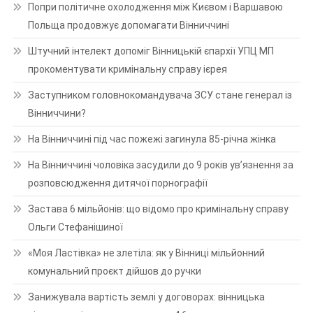
Попри політичне охолодження між Києвом і Варшавою
Польща продовжує допомагати Вінниччині
Штучний інтелект допоміг Вінницькій єпархії УПЦ МП
прокоментувати кримінальну справу ієрея
Заступником головнокомандувача ЗСУ стане генерал із
Вінниччини?
На Вінниччині під час пожежі загинула 85-річна жінка
На Вінниччині чоловіка засудили до 9 років ув’язнення за
розповсюдження дитячої порнографії
Застава 6 мільйонів: що відомо про кримінальну справу
Ольги Стефанішиної
«Моя Ластівка» не злетіла: як у Вінниці мільйонний
комунальний проєкт дійшов до ручки
Занижувала вартість землі у договорах: вінницька