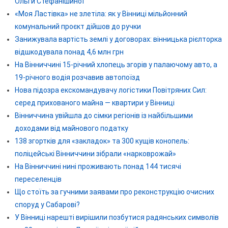
Ольги Стефанішиної
«Моя Ластівка» не злетіла: як у Вінниці мільйонний
комунальний проєкт дійшов до ручки
Занижувала вартість землі у договорах: вінницька рієлторка
відшкодувала понад 4,6 млн грн
На Вінниччині 15-річний хлопець згорів у палаючому авто, а
19-річного водія розчавив автопоїзд
Нова підозра екскомандувачу логістики Повітряних Сил:
серед прихованого майна — квартири у Вінниці
Вінниччина увійшла до сімки регіонів із найбільшими
доходами від майнового податку
138 згортків для «закладок» та 300 кущів конопель:
поліцейські Вінниччини зібрали «нарковрожай»
На Вінниччині нині проживають понад 144 тисячі
переселенців
Що стоїть за гучними заявами про реконструкцію очисних
споруд у Сабарові?
У Вінниці нарешті вирішили позбутися радянських символів