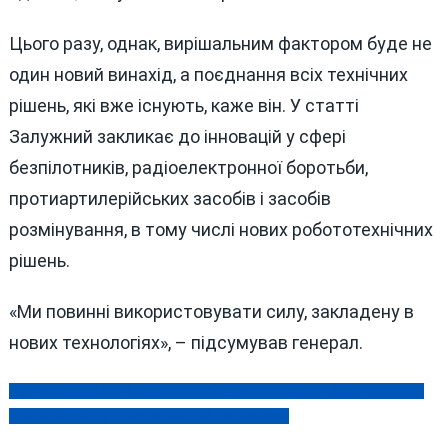
Цього разу, однак, вирішальним фактором буде не
один новий винахід, а поєднання всіх технічних
рішень, які вже існують, каже він. У статті
Залужний закликає до інновацій у сфері
безпілотників, радіоелектронної боротьби,
протиартилерійських засобів і засобів
розмінування, в тому числі нових робототехнічних
рішень.
«Ми повинні використовувати силу, закладену в
нових технологіях», – підсумував генерал.
ПІД ЧАС ЗАСТІЛЛЯ У ГАЙСИНСЬКОМУ РАЙОНІ СТАВСЯ ЗЛОЧИН
Навігація
ПОЛІЦЕЙСЬКІ У ТИВРІВІ НЕ ВЗЯЛИ ХАБАРЯ
записів