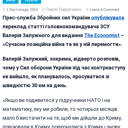
Війна
Україна
Павло Сидорченко
On
2 Листопада, 2023
Leave A Comment
ГОЛ
Прес-служба Збройних сил України
опублікувала
ЗСУ
переклад статті головнокомандувача ЗСУ
ЗАЛ
Валерія Залужного для видання
The Economist
–
ВІДВ
ПРО
«Сучасна позиційна війна та як у ній перемогти».
НЕВД
НА
Валерій Залужний, зокрема, відверто розповів,
ФРО
чому у Сил оборони України під час контрнаступу
не вийшло, як планувалось, просуватися зі
швидкістю 30 км на день.
«Якщо ви подивитеся у підручники НАТО і на
математику, яку ми робили, то чотирьох місяців
мало б вистачити на те, щоб ми дійшли до Криму,
повоювали в Криму, повернулися з Криму і знову