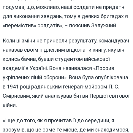
подумав, що, можливо, наші солдати не придатні
для виконання завдань, тому в деяких бригадах я
«перемістив» солдатів», – пояснив Залужний.
Коли ці зміни не принесли результату, командувач
наказав своїм підлеглим відкопати книгу, яку він
колись бачив, бувши студентом військової
академії в Україні. Вона називалася «Прорив
укріплених ліній оборони». Вона була опублікована
в 1941 році радянським генерал-майором П. С.
Смірновим, який аналізував битви Першої світової
війни.
«І ще до того, як я прочитав її до середини, я
зрозумів, що це саме те місце, де ми знаходимося,