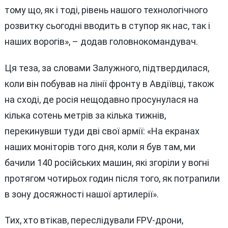
тому що, як і тоді, рівень нашого технологічного
розвитку сьогодні вводить в ступор як нас, так і
наших ворогів», – додав головнокомандувач.
Ця теза, за словами Залужного, підтвердилася,
коли він побував на лінії фронту в Авдіївці, також
на сході, де росія нещодавно просунулася на
кілька сотень метрів за кілька тижнів,
перекинувши туди дві свої армії: «На екранах
наших моніторів того дня, коли я був там, ми
бачили 140 російських машин, які згоріли у вогні
протягом чотирьох годин після того, як потрапили
в зону досяжності нашої артилерії».
Тих, хто втікав, переслідували FPV-дрони,