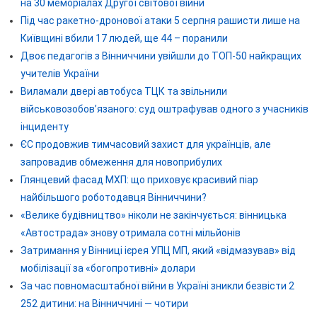
на 30 меморіалах Другої світової війни
Під час ракетно-дронової атаки 5 серпня рашисти лише на
Київщині вбили 17 людей, ще 44 – поранили
Двоє педагогів з Вінниччини увійшли до ТОП-50 найкращих
учителів України
Виламали двері автобуса ТЦК та звільнили
військовозобов’язаного: суд оштрафував одного з учасників
інциденту
ЄС продовжив тимчасовий захист для українців, але
запровадив обмеження для новоприбулих
Глянцевий фасад МХП: що приховує красивий піар
найбільшого роботодавця Вінниччини?
«Велике будівництво» ніколи не закінчується: вінницька
«Автострада» знову отримала сотні мільйонів
Затримання у Вінниці ієрея УПЦ МП, який «відмазував» від
мобілізації за «богопротивні» долари
За час повномасштабної війни в Україні зникли безвісти 2
252 дитини: на Вінниччині — чотири