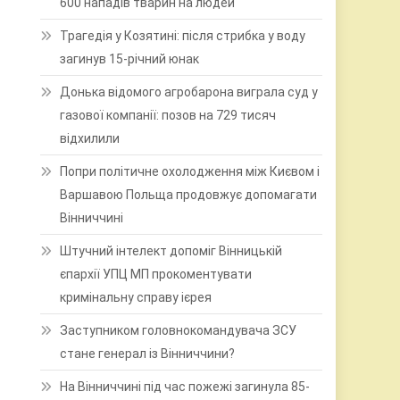
600 нападів тварин на людей
Трагедія у Козятині: після стрибка у воду
загинув 15-річний юнак
Донька відомого агробарона виграла суд у
газової компанії: позов на 729 тисяч
відхилили
Попри політичне охолодження між Києвом і
Варшавою Польща продовжує допомагати
Вінниччині
Штучний інтелект допоміг Вінницькій
єпархії УПЦ МП прокоментувати
кримінальну справу ієрея
Заступником головнокомандувача ЗСУ
стане генерал із Вінниччини?
На Вінниччині під час пожежі загинула 85-