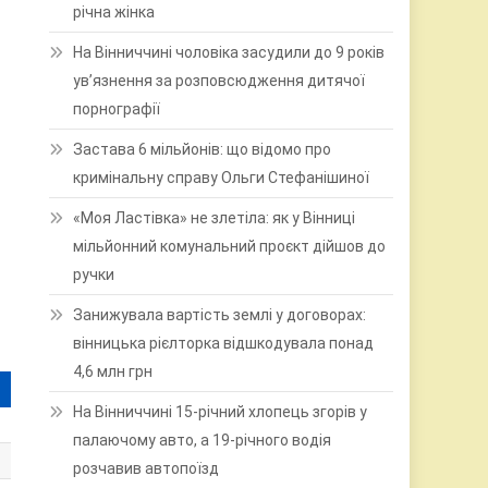
річна жінка
На Вінниччині чоловіка засудили до 9 років
ув’язнення за розповсюдження дитячої
порнографії
Застава 6 мільйонів: що відомо про
кримінальну справу Ольги Стефанішиної
«Моя Ластівка» не злетіла: як у Вінниці
мільйонний комунальний проєкт дійшов до
ручки
Занижувала вартість землі у договорах:
вінницька рієлторка відшкодувала понад
4,6 млн грн
На Вінниччині 15-річний хлопець згорів у
палаючому авто, а 19-річного водія
розчавив автопоїзд