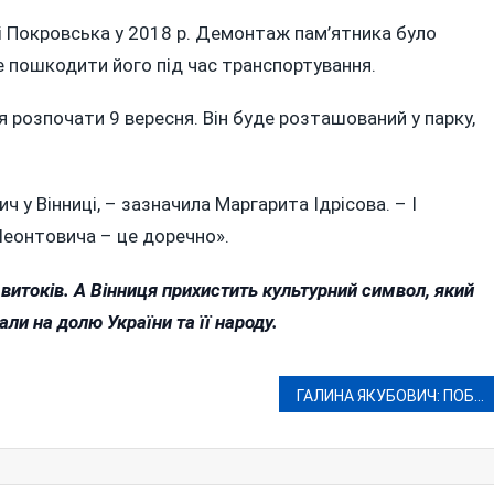
і Покровська у 2018 р. Демонтаж пам’ятника було
 пошкодити його під час транспортування.
я розпочати 9 вересня. Він буде розташований у парку,
ч у Вінниці, – зазначила Маргарита Ідрісова. – І
Леонтовича – це доречно».
витоків. А Вінниця прихистить культурний символ, який
ли на долю України та її народу.
ГАЛИНА ЯКУБОВИЧ: ПОБАЧИТИ ПАРИЖ І НЕ ВМЕРТИ