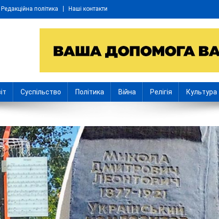
Редакційна політика
Наші контакти
іт
Суспільство
Політика
Війна
Релігія
Культура