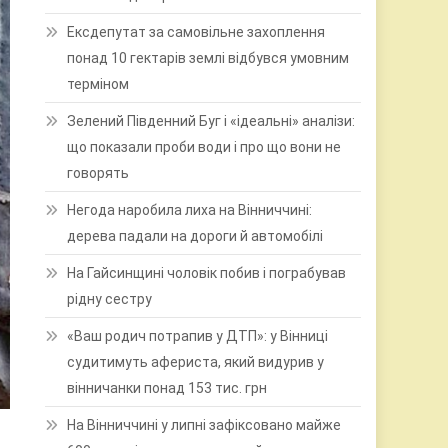
Ексдепутат за самовільне захоплення
понад 10 гектарів землі відбувся умовним
терміном
Зелений Південний Буг і «ідеальні» аналізи:
що показали проби води і про що вони не
говорять
Негода наробила лиха на Вінниччині:
дерева падали на дороги й автомобілі
На Гайсинщині чоловік побив і пограбував
рідну сестру
«Ваш родич потрапив у ДТП»: у Вінниці
судитимуть афериста, який видурив у
вінничанки понад 153 тис. грн
На Вінниччині у липні зафіксовано майже