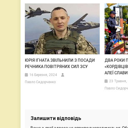
ЮРІЯ ІГНАТА ЗВІЛЬНИЛИ З ПОСАДИ
ДВА РОКИ П
РЕЧНИКА ПОВІТРЯНИХ СИЛ ЗСУ
«КОРДІВЦІВ
АЛЕЇ СЛАВИ
16 Березня, 2024
23 Травня,
Павло Сидорченко
Павло Сидорч
Залишити відповідь
Ваша e-mail адреса не оприлюднюватиметься.
Об