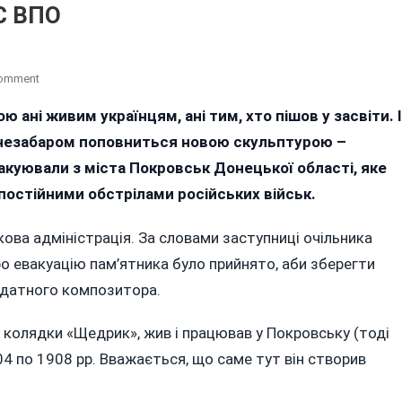
С ВПО
On
Comment
ПАМ’ЯТНИК
ю ані живим українцям, ані тим, хто пішов у засвіти. І
КОМПОЗИТОРУ
 незабаром поповниться новою скульптурою –
ЛЕОНТОВИЧУ
З
куювали з міста Покровськ Донецької області, яке
ПОКРОВСЬКА
 постійними обстрілами російських військ.
ОТРИМАЄ
У
кова адміністрація. За словами заступниці очільника
ВІННИЦІ
ро евакуацію пам’ятника було прийнято, аби зберегти
СТАТУС
ВПО
идатного композитора.
 колядки «Щедрик», жив і працював у Покровську (тоді
4 по 1908 рр. Вважається, що саме тут він створив