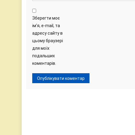
Зберегти моє
ім'я, e-mail, та
адресу сайту в
цьому браузері
для моїх
подальших
коментарів.