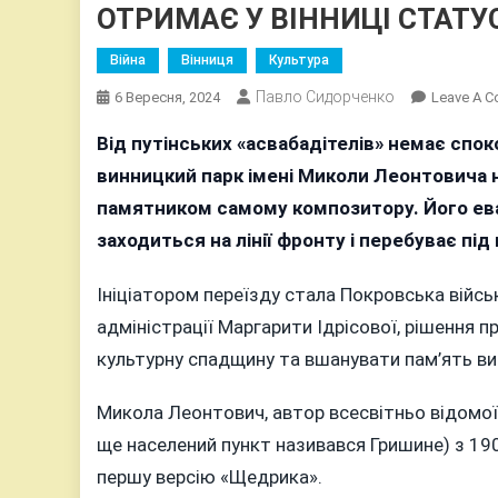
ОТРИМАЄ У ВІННИЦІ СТАТУ
Війна
Вінниця
Культура
Павло Сидорченко
6 Вересня, 2024
Leave A 
Від путінських «асвабадітелів» немає споко
винницкий парк імені Миколи Леонтовича
памятником самому композитору. Його ева
заходиться на лінії фронту і перебуває під
Ініціатором переїзду стала Покровська війсь
адміністрації Маргарити Ідрісової, рішення п
культурну спадщину та вшанувати пам’ять в
Микола Леонтович, автор всесвітньо відомої
ще населений пункт називався Гришине) з 190
першу версію «Щедрика».