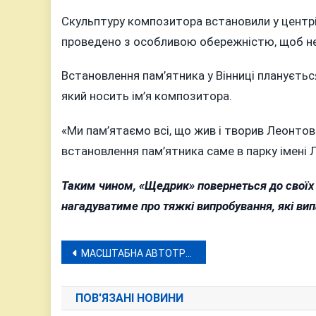
Скульптуру композитора встановили у центр
проведено з особливою обережністю, щоб не
Встановлення пам’ятника у Вінниці плануєтьс
який носить ім’я композитора.
«Ми пам’ятаємо всі, що жив і творив Леонтови
встановлення пам’ятника саме в парку імені 
Таким чином, «Щедрик» повернеться до своїх 
нагадуватиме про тяжкі випробування, які випа
Навігація
МАСШТАБНА АВТОТРОЩА У ВІННИЦІ: ЧОТИРИ ЛЕГКОВИКА НЕ РОЗМИНУЛИСЯ З ТРОЛЕЙБУСОМ
записів
ПОВ'ЯЗАНІ НОВИНИ