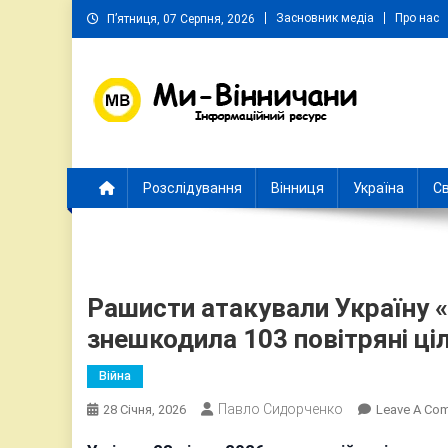
Skip
Засновник медіа
Про нас
П’ятниця, 07 Серпня, 2026
to
content
Ми Вінничани
Незалежний інформаційний портал Вінничини
Розслідування
Вінниця
Україна
Св
Рашисти атакували Україну 
знешкодила 103 повітряні ціл
Війна
Павло Сидорченко
28 Січня, 2026
Leave A Co