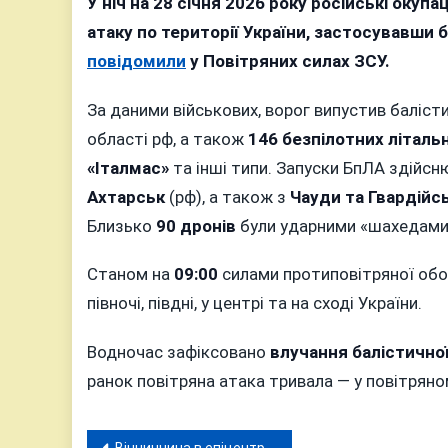
У ніч на 28 січня 2026 року російські окуп
атаку по території України, застосувавши б
повідомили
у Повітряних силах ЗСУ.
За даними військових, ворог випустив баліст
області рф, а також
146 безпілотних літаль
«Італмас»
та інші типи. Запуски БпЛА здійсн
Ахтарськ
(рф), а також з
Чауди та Гвардійс
Близько
90 дронів
були ударними «шахедами
Станом на
09:00
силами протиповітряної об
півночі, півдні, у центрі та на сході України.
Водночас зафіксовано
влучання балістичної
ранок повітряна атака тривала — у повітрян