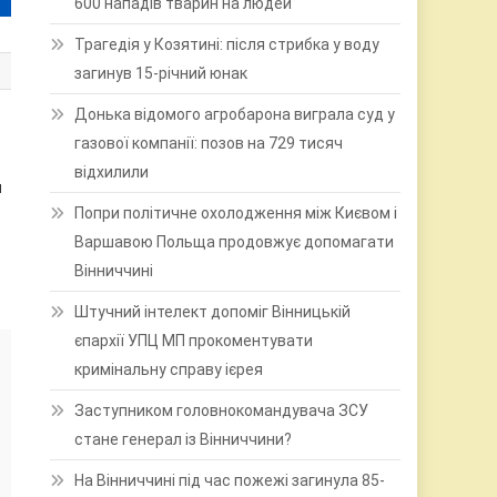
600 нападів тварин на людей
Трагедія у Козятині: після стрибка у воду
загинув 15-річний юнак
Донька відомого агробарона виграла суд у
газової компанії: позов на 729 тисяч
відхилили
и
Попри політичне охолодження між Києвом і
Варшавою Польща продовжує допомагати
Вінниччині
Штучний інтелект допоміг Вінницькій
єпархії УПЦ МП прокоментувати
кримінальну справу ієрея
Заступником головнокомандувача ЗСУ
стане генерал із Вінниччини?
На Вінниччині під час пожежі загинула 85-