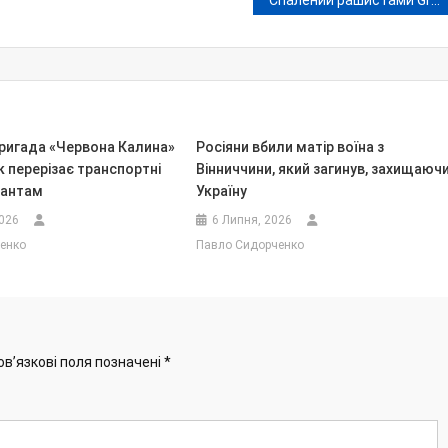
Спалений рашистами Green Cool отримає допомогу вдвічі меншу, ніж сплатив у бюджет Вінниці за місяць
бригада «Червона Калина»
Росіяни вбили матір воїна з
к перерізає транспортні
Вінниччини, який загинув, захищаюч
пантам
Україну
2026
6 Липня, 2026
енко
Павло Сидорченко
ов’язкові поля позначені
*