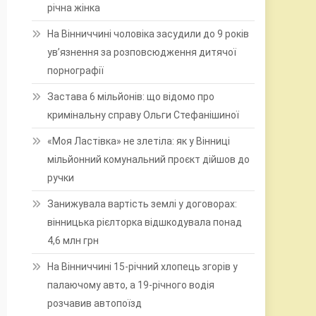
річна жінка
На Вінниччині чоловіка засудили до 9 років
ув’язнення за розповсюдження дитячої
порнографії
Застава 6 мільйонів: що відомо про
кримінальну справу Ольги Стефанішиної
«Моя Ластівка» не злетіла: як у Вінниці
мільйонний комунальний проєкт дійшов до
ручки
Занижувала вартість землі у договорах:
вінницька рієлторка відшкодувала понад
4,6 млн грн
На Вінниччині 15-річний хлопець згорів у
палаючому авто, а 19-річного водія
розчавив автопоїзд