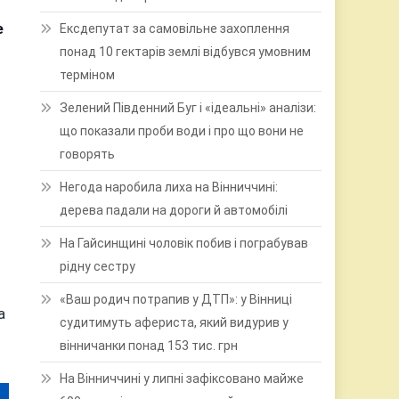
е
Ексдепутат за самовільне захоплення
понад 10 гектарів землі відбувся умовним
терміном
Зелений Південний Буг і «ідеальні» аналізи:
що показали проби води і про що вони не
говорять
Негода наробила лиха на Вінниччині:
дерева падали на дороги й автомобілі
На Гайсинщині чоловік побив і пограбував
рідну сестру
«Ваш родич потрапив у ДТП»: у Вінниці
а
судитимуть афериста, який видурив у
вінничанки понад 153 тис. грн
На Вінниччині у липні зафіксовано майже