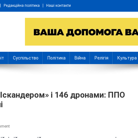
Редакційна політика
Наші контакти
іт
Суспільство
Політика
Війна
Релігія
Культура
«Іскандером» і 146 дронами: ППО
і
On
mment
Рашисти