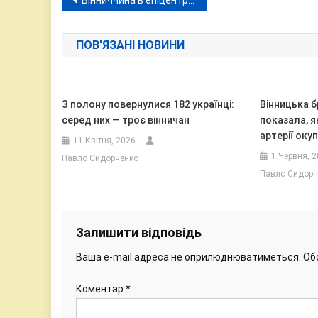
Навігація
Вінниччина в епіцентрі негоди: майже 300 населених пунктів залишилися без світла
записів
ПОВ'ЯЗАНІ НОВИНИ
З полону повернулися 182 українці:
Вінницька 
серед них — троє вінничан
показала, я
артерії оку
11 Квітня, 2026
1 Червня, 
Павло Сидорченко
Павло Сидорч
Залишити відповідь
Ваша e-mail адреса не оприлюднюватиметься.
Об
Коментар
*