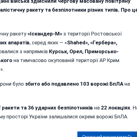
аційні війська здійснили чергову масовану повітряну
Атакували
алістичну ракету та безпілотники різних типів. Про ц
Україну
«Іскандером»
І
146
ичну ракету
«Іскандер-М»
з території Ростовської
Дронами:
них апаратів
, серед яких — «
Shahed», «Гербера»,
ППО
ювалися з напрямків
Курськ, Орел, Приморсько-
Знешкодила
103
ького
на тимчасово окупованій території АР Крим.
Повітряні
».
Цілі
орони було
збито або подавлено 103 ворожі БпЛА
на
 ракети та 36 ударних безпілотників
на
22 локаціях
. Н
ому просторі України залишалися окремі ворожі БпЛА.