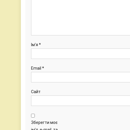
Ім'я
*
Email
*
Сайт
Зберегти моє
ім'я, e-mail, та