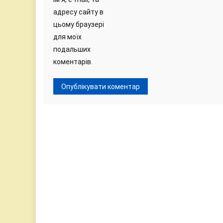
адресу сайту в
цьому браузері
для моїх
подальших
коментарів.