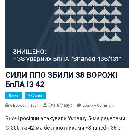
СИЛИ ППО ЗБИЛИ 38 ВОРОЖІ
БпЛА ІЗ 42
Війна
Україна
Аліна Мазур
On
6 Березня, 2024
Leave A Comment
СИЛИ
Вночі росіяни атакували Україну 5-ма ракетами
ППО
ЗБИЛИ
С-300 та 42-ма безпілотниками «Shahed», 38 з
38