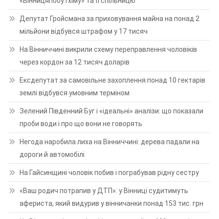
«Вінницяпобутхіму» та її спільницю
Депутат Гройсмана за приховування майна на понад 2
мільйони відбувся штрафом у 17 тисяч
На Вінниччині викрили схему переправлення чоловіків
через кордон за 12 тисяч доларів
Ексдепутат за самовільне захоплення понад 10 гектарів
землі відбувся умовним терміном
Зелений Південний Буг і «ідеальні» аналізи: що показали
проби води і про що вони не говорять
Негода наробила лиха на Вінниччині: дерева падали на
дороги й автомобілі
На Гайсинщині чоловік побив і пограбував рідну сестру
«Ваш родич потрапив у ДТП»: у Вінниці судитимуть
афериста, який видурив у вінничанки понад 153 тис. грн