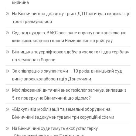
киянина
На Вінниччині за два дні у трьох ДТП загинула людина, ще
троє травмувалися
Суд над суддею: ВАКС розгляне справу про конфіскацію
київських квартир голови Немирівського райсуду
Вінницька пауерліфтерка здобула «золото» і два «срібла»
на чемпіонаті Європи
За співпрацю з окупантами — 10 років: вінницький суд
виніс вирок колаборантці з Донеччини
Мобілізований дитячий анестезіолог загинув, випавши з
5-го поверху на Вінниччині: що відомо?
«Відкуп» від мобілізації та земельні оборудки: на
Вінниччині задокументували три корупційні схеми
На Вінниччині судитимуть ексбухгалтерку