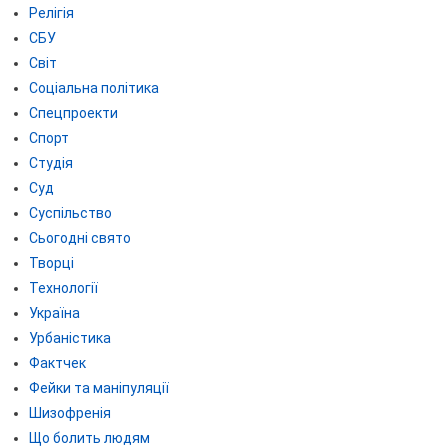
Релігія
СБУ
Світ
Соціальна політика
Спецпроекти
Спорт
Студія
Суд
Суспільство
Сьогодні свято
Творці
Технології
Україна
Урбаністика
Фактчек
Фейки та маніпуляції
Шизофренія
Що болить людям