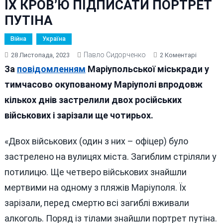
ЇХ КРОВ’Ю ПІДПИСАТИ ПОРТРЕТ
ПУТІНА
Війна
Україна
Павло Сидорченко
До
28 Листопада, 2023
2 Коментарі
У
За
повідомленням
Маріупольської міськради у
МАРІУПО
тимчасово окупованому Маріуполі впродовж
ХТОСЬ
кількох днів застрелили двох російських
ВБИВАЄ
РОСІЙСЬ
військових і зарізали ще чотирьох.
ВІЙСЬКО
ЩОБ
«Двох військових (один з них – офіцер) було
ЇХ
застрелено на вулицях міста. Загиблим стріляли у
КРОВ’Ю
ПІДПИС
потилицю. Ще четверо військових знайшли
ПОРТРЕ
мертвими на одному з пляжів Маріуполя. Їх
ПУТІНА
зарізали, перед смертю всі загиблі вживали
алкоголь. Поряд із тілами знайшли портрет путіна.