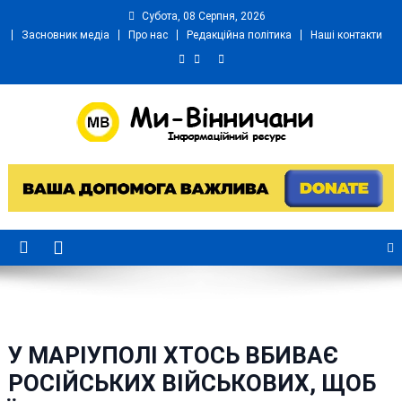
Skip
Субота, 08 Серпня, 2026
to
Засновник медіа
Про нас
Редакційна політика
Наші контакти
content
Ми Вінничани
Незалежний інформаційний портал Вінничини
У МАРІУПОЛІ ХТОСЬ ВБИВАЄ
РОСІЙСЬКИХ ВІЙСЬКОВИХ, ЩОБ