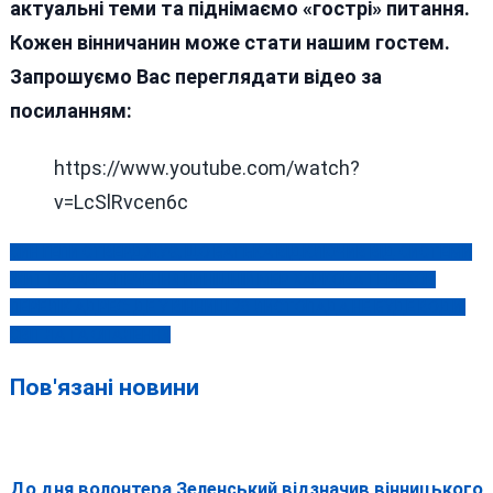
актуальні теми та піднімаємо «гострі» питання.
Кожен вінничанин може стати нашим гостем.
Запрошуємо Вас переглядати відео за
посиланням:
https://www.youtube.com/watch?
v=LcSlRvcen6c
СИН ГЕПИ СТВЕРДЖУЄ, ЩО БАТЬКА ВІДКЛЮЧИВ ВІД СИСТЕМИ
Навігація
ЖИТТЄЗАБЕЗПЕЧЕННЯ НИНІШНІЙ МЕР ХАРКОВА ТЕРЕХОВ
записів
ПЕРЕЛІК АДРЕС: ДЕ У ВІННИЦІ 28 ЛИСТОПАДА НЕ БУДЕ ВОДИ,
СВІТЛА ТА ОПАЛЕННЯ
Пов'язані новини
До дня волонтера Зеленський відзначив вінницького