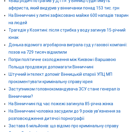
«Ваш родич потрапив у ДТП»: у Вінниці судитимуть
афериста, який видурив у вінничанки понад 153 тис. грн
На Вінниччині у липні зафіксовано майже 600 нападів тварин
на людей
Трагедія у Козятині: після стрибка у воду загинув 15-річний
юнак
Донька відомого агробарона виграла суд у газової компанії:
позов на 729 тисяч відхилили
Попри політичне охолодження між Києвом і Варшавою
Польща продовжує допомагати Вінниччині
Штучний інтелект допоміг Вінницькій єпархії УПЦ МП
прокоментувати кримінальну справу ієрея
Заступником головнокомандувача ЗСУ стане генерал із
Вінниччини?
На Вінниччині під час пожежі загинула 85-річна жінка
На Вінниччині чоловіка засудили до 9 років ув’язнення за
розповсюдження дитячої порнографії
Застава 6 мільйонів: що відомо про кримінальну справу