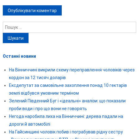
Пошук:
Останні новини
На Вінниччині викрили схему переправлення чоловіків через
кордон за 12 тисяч доларів
Ексдепутат за самовільне захоплення понад 10 гектарів
землі відбувся умовним терміном
Зелений Південний Буг і «ідеальні» аналізи: що показали
проби води і про що вони не говорять
Негода наробила лиха на Вінниччині: дерева падали на
дороги й автомобілі
На Гайсинщині чоловік побив і пограбував рідну сестру