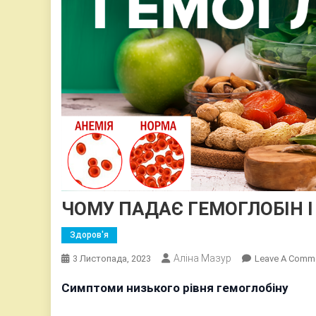
ЧОМУ ПАДАЄ ГЕМОГЛОБІН І
Здоров'я
Аліна Мазур
3 Листопада, 2023
Leave A Comm
Симптоми низького рівня гемоглобіну