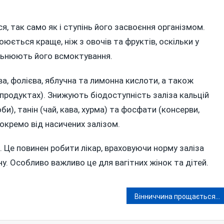
ся, так само як і ступінь його засвоєння організмом.
юється краще, ніж з овочів та фруктів, оскільки у
ільнюють його всмоктування.
а, фолієва, яблучна та лимонна кислоти, а також
епродуктах). Знижують біодоступність заліза кальцій
би), танін (чай, кава, хурма) та фосфати (консерви,
 окремо від насичених залізом.
 Це повинен робити лікар, враховуючи норму заліза
ну. Особливо важливо це для вагітних жінок та дітей.
Вінниччина прощається з легендарним військовим Ігорем Гутником. В свої 74 він готував спецпризначенців легендарної 95-ї бригади