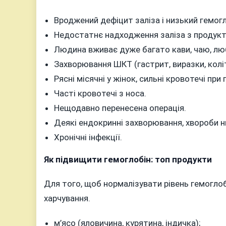
Вроджений дефіцит заліза і низький гемогл
Недостатнє надходження заліза з продукт
Людина вживає дуже багато кави, чаю, лю
Захворювання ШКТ (гастрит, виразки, колі
Рясні місячні у жінок, сильні кровотечі при 
Часті кровотечі з носа.
Нещодавно перенесена операція.
Деякі ендокринні захворювання, хвороби н
Хронічні інфекції.
Як підвищити гемоглобін: топ продукти
Для того, щоб нормалізувати рівень гемоглобі
харчування.
м’ясо (яловичина, курятина, індичка);