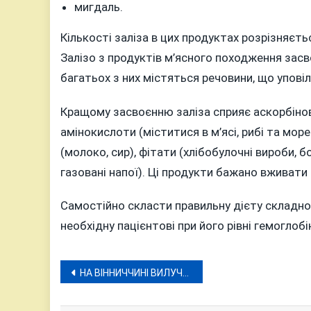
мигдаль.
Кількості заліза в цих продуктах розрізняєть
Залізо з продуктів м’ясного походження засво
багатьох з них містяться речовини, що упов
Кращому засвоєнню заліза сприяє аскорбінов
амінокислоти (міститися в м’ясі, рибі та мор
(молоко, сир), фітати (хлібобулочні вироби, бо
газовані напої). Ці продукти бажано вживати
Самостійно скласти правильну дієту складно.
необхідну пацієнтові при його рівні гемоглобі
Навігація
НА ВІННИЧЧИНІ ВИЛУЧИЛИ КОНТРАФАКТНОЇ ПРОДУКЦІЇ НА 1 000 000 ГРН
записів