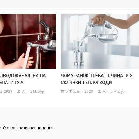
БЛВОДОКАНАЛ: НАША
ЧОМУ РАНОК ТРЕБА ПОЧИНАТИ ЗІ
ГЕПАТИТУ А
СКЛЯНКИ ТЕПЛОЇ ВОДИ
а, 2023
Аліна Мазур
5 Жовтня, 2023
Аліна Мазур
ов’язкові поля позначені
*