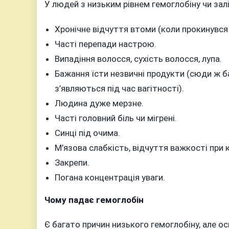
У людей з низьким рівнем гемоглобіну чи зал
Хронічне відчуття втоми (коли прокинувся 
Часті перепади настрою.
Випадіння волосся, сухість волосся, лупа.
Бажання їсти незвичні продукти (сюди ж ба
з’являються під час вагітності).
Людина дуже мерзне.
Часті головний біль чи мігрені.
Синці під очима.
М’язова слабкість, відчуття важкості при 
Закрепи.
Погана концентрація уваги.
Чому падає гемоглобін
Є багато причин низького гемоглобіну, але осн