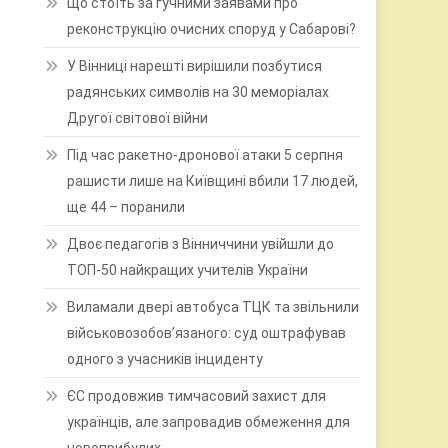
Що стоїть за гучними заявами про
реконструкцію очисних споруд у Сабарові?
У Вінниці нарешті вирішили позбутися
радянських символів на 30 меморіалах
Другої світової війни
Під час ракетно-дронової атаки 5 серпня
рашисти лише на Київщині вбили 17 людей,
ще 44 – поранили
Двоє педагогів з Вінниччини увійшли до
ТОП-50 найкращих учителів України
Виламали двері автобуса ТЦК та звільнили
військовозобов’язаного: суд оштрафував
одного з учасників інциденту
ЄС продовжив тимчасовий захист для
українців, але запровадив обмеження для