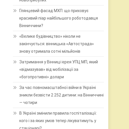
новоприбулих
Глянцевий фасад МХП: що приховує
красивий піар найбільшого роботодавця
Вінниччини?
«Велике будівництво» ніколи не
закінчується: вінницька «Автострада»
знову отримала сотні мільйонів
Затримання у Вінниці ієрея УПЦ МП, який
«відмазував» від мобілізації за
«богопротивні» долари
За час повномасштабної війни в Україні
зникли безвісти 2 252 дитини: на Вінниччині
— чотири
В Україні змінили правила госпіталізації:
кого і за яких умов тепер лікуватимуть у
стаціонарі?