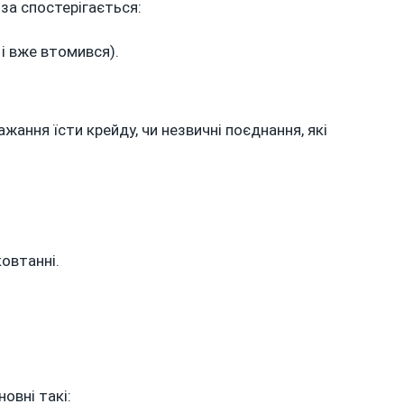
іза спостерігається:
І
ЯК
і вже втомився).
ЙОГО
ПІДВИЩИТИ
жання їсти крейду, чи незвичні поєднання, які
ковтанні.
овні такі: