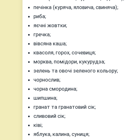
печінка (куряча, яловича, свиняча);
риба;
яєчні жовтки;
гречка;
вівсяна каша;
квасоля, горох, сочевиця;
морква, помідори, кукурудза;
зелень та овочі зеленого кольору;
чорнослив;
чорна смородина;
шипшина;
гранат та гранатовий сік;
сливовий сік;
ківі;
яблука, калина, суниця;