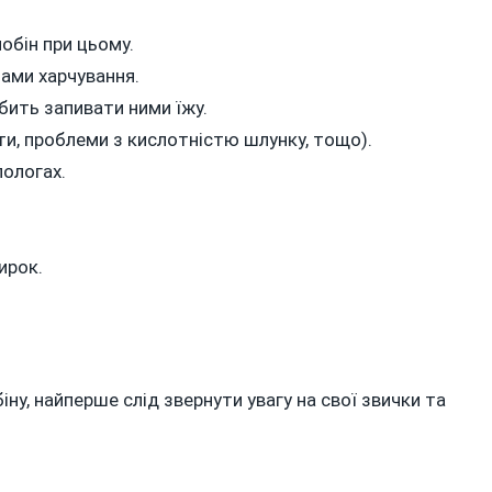
обін при цьому.
ами харчування.
бить запивати ними їжу.
ти, проблеми з кислотністю шлунку, тощо).
пологах.
ирок.
ну, найперше слід звернути увагу на свої звички та