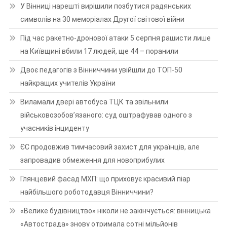
У Вінниці нарешті вирішили позбутися радянських
символів на 30 меморіалах Другої світової війни
Під час ракетно-дронової атаки 5 серпня рашисти лише
на Київщині вбили 17 людей, ще 44 – поранили
Двоє педагогів з Вінниччини увійшли до ТОП-50
найкращих учителів України
Виламали двері автобуса ТЦК та звільнили
військовозобов’язаного: суд оштрафував одного з
учасників інциденту
ЄС продовжив тимчасовий захист для українців, але
запровадив обмеження для новоприбулих
Глянцевий фасад МХП: що приховує красивий піар
найбільшого роботодавця Вінниччини?
«Велике будівництво» ніколи не закінчується: вінницька
«Автострада» знову отримала сотні мільйонів