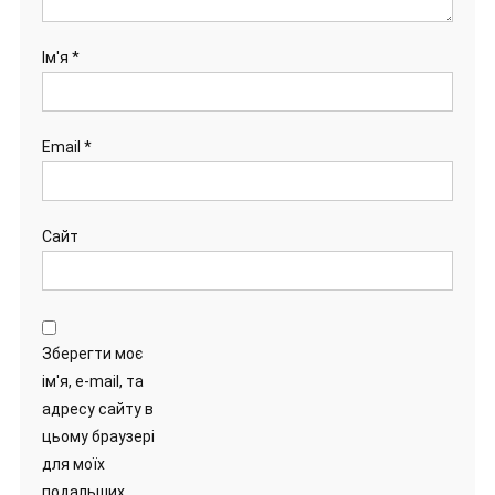
Ім'я
*
Email
*
Сайт
Зберегти моє
ім'я, e-mail, та
адресу сайту в
цьому браузері
для моїх
подальших