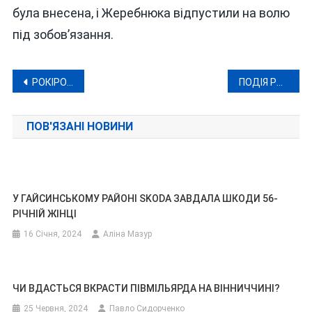
була внесена, і Жеребнюка відпустили на волю
під зобов’язання.
Навігація
РОКІРОВКА МОРГУНОВА: ЧИ СПРАВДІ ДВОХ ЗАСТУПНИКІВ МЕРА ВІННИЦІ ЗВІЛЬНИЛИ ЧЕРЕЗ ФЕЙКОВУ ІНВАЛІДНІСТЬ?
ПОДІЯ РОКУ ДЛЯ ДІТЕЙ У ВІННИЦІ! У НЕДІЛЮ НЕ ПРОПУСТІТЬ ШОУ «ФОРТНАЙТ ТА МАЙНКРАФТ. ОБ’ЄДНАННЯ СВІТІВ»
записів
ПОВ'ЯЗАНІ НОВИНИ
У ГАЙСИНСЬКОМУ РАЙОНІ SKODA ЗАВДАЛА ШКОДИ 56-
РІЧНІЙ ЖІНЦІ
16 Січня, 2024
Аліна Мазур
ЧИ ВДАСТЬСЯ ВКРАСТИ ПІВМІЛЬЯРДА НА ВІННИЧЧИНІ?
25 Червня, 2024
Павло Сидорченко