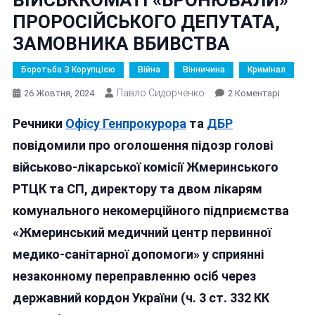
ПРОРОСІЙСЬКОГО ДЕПУТАТА,
ЗАМОВНИКА ВБИВСТВА
Боротьба З Корупцією
Війна
Вінничина
Кримінал
Павло Сидорченко
До
26 Жовтня, 2024
2 Коментарі
ЯК
Речники
Офісу Генпрокурора
та
ДБР
У
ЖМЕРИ
повідомили про оголошення підозр голові
ВІЙСЬК
військово-лікарської комісії Жмеринського
«БРОНЮ
РТЦК та СП, директору та двом лікарям
ПРОРОС
ДЕПУТА
комунального некомерційного підприємства
ЗАМОВ
«Жмеринський медичний центр первинної
ВБИВСТ
медико-санітарної допомоги» у сприянні
незаконному переправленню осіб через
державний кордон України (ч. 3 ст. 332 КК