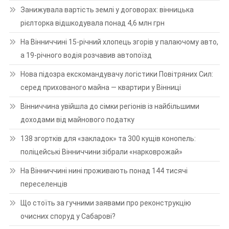
Занижувала вартість землі у договорах: вінницька
рієлторка відшкодувала понад 4,6 млн грн
На Вінниччині 15-річний хлопець згорів у палаючому авто,
а 19-річного водія розчавив автопоїзд
Нова підозра екскомандувачу логістики Повітряних Сил:
серед прихованого майна — квартири у Вінниці
Вінниччина увійшла до сімки регіонів із найбільшими
доходами від майнового податку
138 згортків для «закладок» та 300 кущів конопель:
поліцейські Вінниччини зібрали «нарковрожай»
На Вінниччині нині проживають понад 144 тисячі
переселенців
Що стоїть за гучними заявами про реконструкцію
очисних споруд у Сабарові?