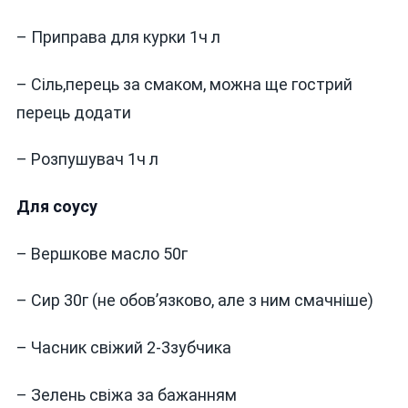
– Приправа для курки 1ч л
– Сіль,перець за смаком, можна ще гострий
перець додати
– Розпушувач 1ч л
Для соусу
– Вершкове масло 50г
– Сир 30г (не обовʼязково, але з ним смачніше)
– Часник свіжий 2-3зубчика
– Зелень свіжа за бажанням