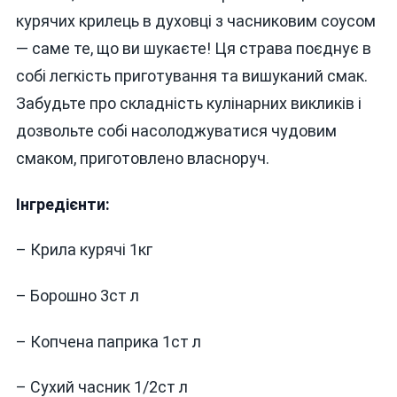
ДУХОВЦІ
курячих крилець в духовці з часниковим соусом
З
— саме те, що ви шукаєте! Ця страва поєднує в
ЧАСНИКОВ
СОУСОМ
собі легкість приготування та вишуканий смак.
Забудьте про складність кулінарних викликів і
дозвольте собі насолоджуватися чудовим
смаком, приготовлено власноруч.
Інгредієнти:
– Крила курячі 1кг
– Борошно 3ст л
– Копчена паприка 1ст л
– Сухий часник 1/2ст л