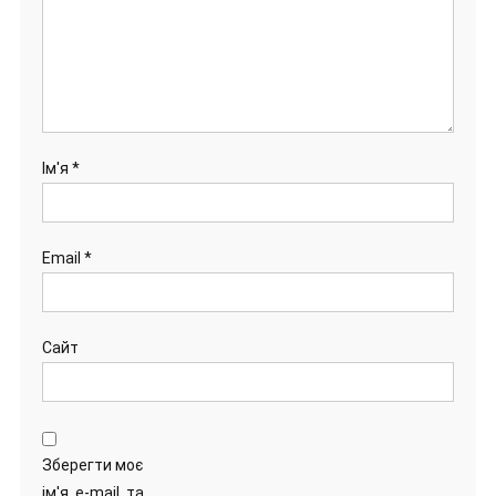
Ім'я
*
Email
*
Сайт
Зберегти моє
ім'я, e-mail, та