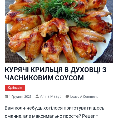
КУРЯЧІ КРИЛЬЦЯ В ДУХОВЦІ З
ЧАСНИКОВИМ СОУСОМ
Кулінарія
Аліна Мазур
On
1 Грудня, 2023
Leave A Comment
КУРЯЧІ
Вам коли-небудь хотілося приготувати щось
КРИЛЬЦЯ
В
смачне, але максимально просте? Рецепт