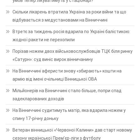
умов тепер лікуватимуть у стаціонарі?
Скільки лікарень втратила Україна за роки війни та що
відбувається з медустановами на Вінниччині
Втретє за тиждень росія вдарила по Україні балістикою:
жодної ракети не перехопили
Порізав ножем двох військовослужбовців ТЦК біля ринку
«Сатурн»: суд виніс вирок вінничанину
На Вінниччині аферисти знову «збирають» кошти на
армію від імені очільниці Вінницької ОВА
Мільйонерів на Вінниччині стало більше, попри спад
задекларованих доходів
На Вінниччині судитимуть матір, яка вдарила ножем у
спину 17-річну доньку
Ветеран вінницької «Червоної Калини» дав старт новому
сезону української Прем’єр-ліги з футболу