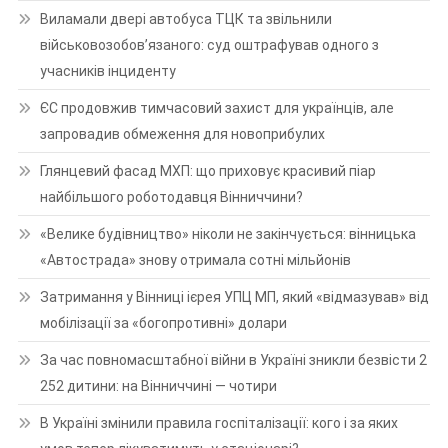
Виламали двері автобуса ТЦК та звільнили
військовозобов’язаного: суд оштрафував одного з
учасників інциденту
ЄС продовжив тимчасовий захист для українців, але
запровадив обмеження для новоприбулих
Глянцевий фасад МХП: що приховує красивий піар
найбільшого роботодавця Вінниччини?
«Велике будівництво» ніколи не закінчується: вінницька
«Автострада» знову отримала сотні мільйонів
Затримання у Вінниці ієрея УПЦ МП, який «відмазував» від
мобілізації за «богопротивні» долари
За час повномасштабної війни в Україні зникли безвісти 2
252 дитини: на Вінниччині — чотири
В Україні змінили правила госпіталізації: кого і за яких