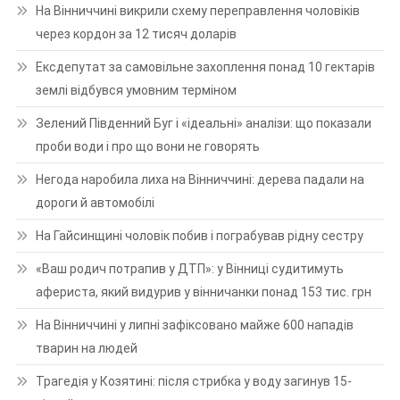
На Вінниччині викрили схему переправлення чоловіків
через кордон за 12 тисяч доларів
Ексдепутат за самовільне захоплення понад 10 гектарів
землі відбувся умовним терміном
Зелений Південний Буг і «ідеальні» аналізи: що показали
проби води і про що вони не говорять
Негода наробила лиха на Вінниччині: дерева падали на
дороги й автомобілі
На Гайсинщині чоловік побив і пограбував рідну сестру
«Ваш родич потрапив у ДТП»: у Вінниці судитимуть
афериста, який видурив у вінничанки понад 153 тис. грн
На Вінниччині у липні зафіксовано майже 600 нападів
тварин на людей
Трагедія у Козятині: після стрибка у воду загинув 15-