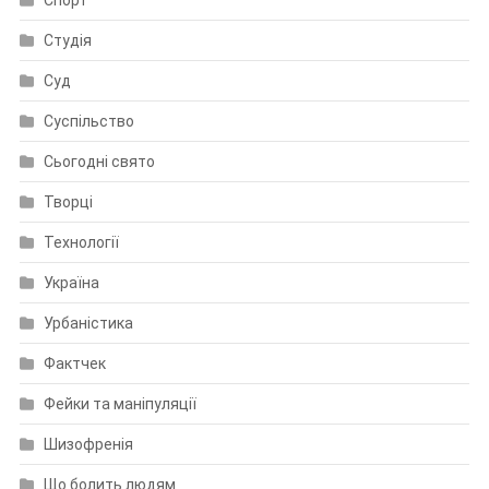
Спорт
Студія
Суд
Суспільство
Сьогодні свято
Творці
Технології
Україна
Урбаністика
Фактчек
Фейки та маніпуляції
Шизофренія
Що болить людям