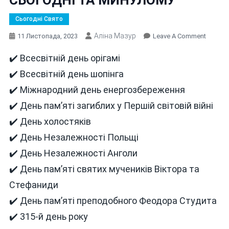
Сьогодні Свято
Аліна Мазур
On
11 Листопада, 2023
Leave A Comment
В
✔️ Всесвітній день орігамі
ЦЕЙ
ДЕНЬ
✔️ Всесвітній день шопінга
11
✔️ Міжнародний день енергозбереження
ЛИСТО
✔️ День пам’яті загиблих у Першій світовій війні
СЬОГО
ТА
✔️ День холостяків
МИНУ
✔️ День Незалежності Польщі
✔️ День Незалежності Анголи
✔️ День пам’яті святих мучеників Віктора та
Стефаниди
✔️ День пам’яті преподобного Феодора Студита
✔️ 315-й день року