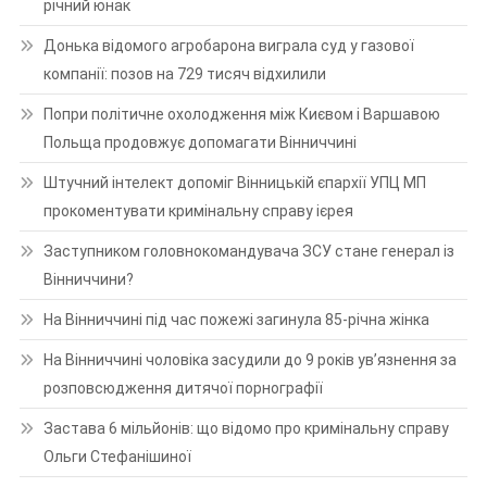
річний юнак
Донька відомого агробарона виграла суд у газової
компанії: позов на 729 тисяч відхилили
Попри політичне охолодження між Києвом і Варшавою
Польща продовжує допомагати Вінниччині
Штучний інтелект допоміг Вінницькій єпархії УПЦ МП
прокоментувати кримінальну справу ієрея
Заступником головнокомандувача ЗСУ стане генерал із
Вінниччини?
На Вінниччині під час пожежі загинула 85-річна жінка
На Вінниччині чоловіка засудили до 9 років ув’язнення за
розповсюдження дитячої порнографії
Застава 6 мільйонів: що відомо про кримінальну справу
Ольги Стефанішиної