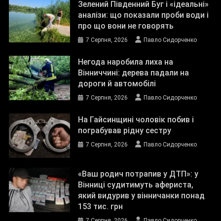
Зелений Південний Буг і «ідеальні»
аналізи: що показали проби води і
про що вони не говорять
7 Серпня, 2026
Павло Сидорченко
Негода наробила лиха на
Вінниччині: дерева падали на
дороги й автомобілі
7 Серпня, 2026
Павло Сидорченко
На Гайсинщині чоловік побив і
пограбував рідну сестру
7 Серпня, 2026
Павло Сидорченко
«Ваш родич потрапив у ДТП»: у
Вінниці судитимуть афериста,
який видурив у вінничанки понад
153 тис. грн
7 Серпня, 2026
Павло Сидорченко