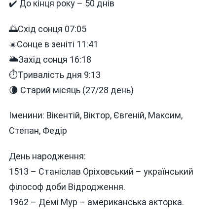
✔️ До кінця року – 50 днів
🌅Схід сонця 07:05
☀️Сонце в зеніті 11:41
🌥Захід сонця 16:18
⏱Тривалість дня 9:13
🌘 Старий місяць (27/28 день)
Іменини: Вікентій, Віктор, Євгеній, Максим,
Степан, Федір
День народження:
1513 – Станіслав Оріховський – український
філософ доби Відродження.
1962 – Демі Мур – американська акторка.