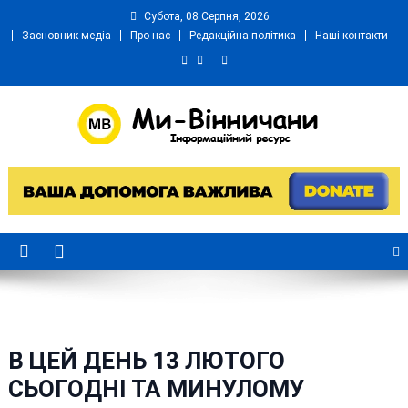
Skip
Субота, 08 Серпня, 2026
to
Засновник медіа
Про нас
Редакційна політика
Наші контакти
content
Ми Вінничани
Незалежний інформаційний портал Вінничини
В ЦЕЙ ДЕНЬ 13 ЛЮТОГО
СЬОГОДНІ ТА МИНУЛОМУ