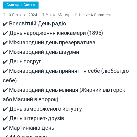
Сьогодні Свято
Аліна Мазур
On
13 Лютого, 2024
Leave A Comment
В
✔️ Всесвітній День радіо
ЦЕЙ
✔️ День народження кінокамери (1895)
ДЕНЬ
✔️ Міжнародний день презерватива
13
ЛЮТОГО
✔️ Міжнародний день шаурми
СЬОГОДНІ
✔️ День подруг
ТА
✔️ Міжнародний день прийняття себе (любові до
МИНУЛОМУ
себе)
✔️ Міжнародний день млинця (Жирний вівторок
або Масний вівторок)
✔️ День замороженого йогурту
✔️ День інтернет-друзів
✔️ Мартиніанів день