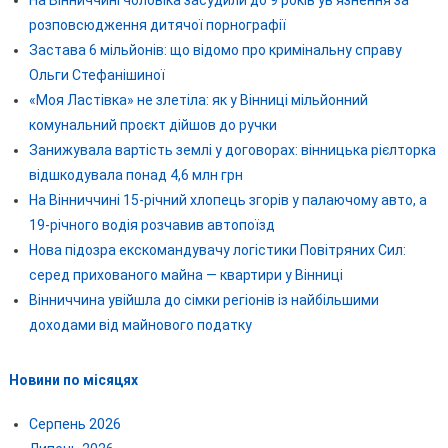
На Вінниччині чоловіка засудили до 9 років ув’язнення за
розповсюдження дитячої порнографії
Застава 6 мільйонів: що відомо про кримінальну справу
Ольги Стефанішиної
«Моя Ластівка» не злетіла: як у Вінниці мільйонний
комунальний проєкт дійшов до ручки
Занижувала вартість землі у договорах: вінницька рієлторка
відшкодувала понад 4,6 млн грн
На Вінниччині 15-річний хлопець згорів у палаючому авто, а
19-річного водія розчавив автопоїзд
Нова підозра екскомандувачу логістики Повітряних Сил:
серед прихованого майна — квартири у Вінниці
Вінниччина увійшла до сімки регіонів із найбільшими
доходами від майнового податку
Новини по місяцях
Серпень 2026