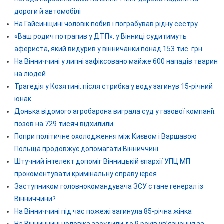
дороги й автомобілі
На Гайсинщині чоловік побив і пограбував рідну сестру
«Ваш родич потрапив у ДТП»: у Вінниці судитимуть
афериста, який видурив у вінничанки понад 153 тис. грн
На Вінниччині у липні зафіксовано майже 600 нападів тварин
на людей
Трагедія у Козятині: після стрибка у воду загинув 15-річний
юнак
Донька відомого агробарона виграла суд у газової компанії:
позов на 729 тисяч відхилили
Попри політичне охолодження між Києвом і Варшавою
Польща продовжує допомагати Вінниччині
Штучний інтелект допоміг Вінницькій єпархії УПЦ МП
прокоментувати кримінальну справу ієрея
Заступником головнокомандувача ЗСУ стане генерал із
Вінниччини?
На Вінниччині під час пожежі загинула 85-річна жінка