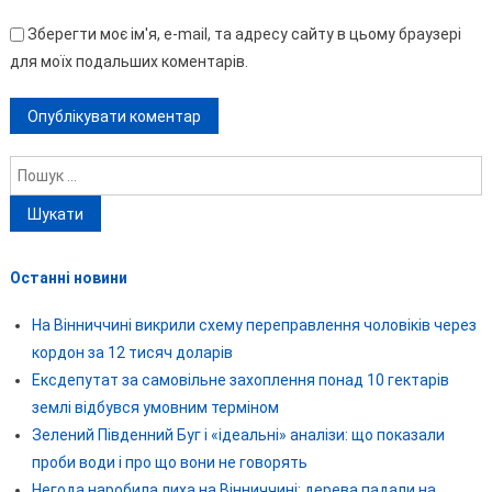
Зберегти моє ім'я, e-mail, та адресу сайту в цьому браузері
для моїх подальших коментарів.
Пошук:
Останні новини
На Вінниччині викрили схему переправлення чоловіків через
кордон за 12 тисяч доларів
Ексдепутат за самовільне захоплення понад 10 гектарів
землі відбувся умовним терміном
Зелений Південний Буг і «ідеальні» аналізи: що показали
проби води і про що вони не говорять
Негода наробила лиха на Вінниччині: дерева падали на