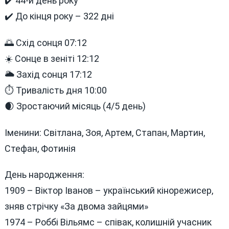
✔️ 44-й день року
✔️ До кінця року – 322 дні
🌅 Схід сонця 07:12
☀️ Сонце в зеніті 12:12
🌥 Захід сонця 17:12
⏱ Тривалість дня 10:00
🌒 Зростаючий місяць (4/5 день)
Іменини: Світлана, Зоя, Артем, Стапан, Мартин,
Стефан, Фотинія
День народження:
1909 – Віктор Іванов – український кінорежисер,
зняв стрічку «За двома зайцями»
1974 – Роббі Вільямс – співак, колишній учасник