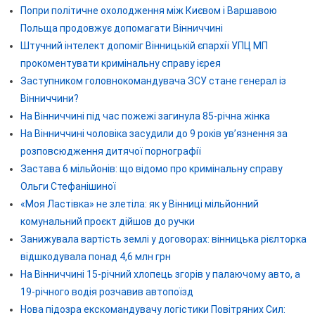
Попри політичне охолодження між Києвом і Варшавою
Польща продовжує допомагати Вінниччині
Штучний інтелект допоміг Вінницькій єпархії УПЦ МП
прокоментувати кримінальну справу ієрея
Заступником головнокомандувача ЗСУ стане генерал із
Вінниччини?
На Вінниччині під час пожежі загинула 85-річна жінка
На Вінниччині чоловіка засудили до 9 років ув’язнення за
розповсюдження дитячої порнографії
Застава 6 мільйонів: що відомо про кримінальну справу
Ольги Стефанішиної
«Моя Ластівка» не злетіла: як у Вінниці мільйонний
комунальний проєкт дійшов до ручки
Занижувала вартість землі у договорах: вінницька рієлторка
відшкодувала понад 4,6 млн грн
На Вінниччині 15-річний хлопець згорів у палаючому авто, а
19-річного водія розчавив автопоїзд
Нова підозра екскомандувачу логістики Повітряних Сил: