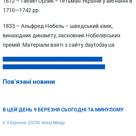
1672 – Пилип Орлик – гетьман України у вигнанні в
1710—1742 рр.
1833 – Альфред Нобель – шведський хімік,
винахідник динаміту, засновник Нобелівських
премій. Матеріали взяті з сайту daytoday.ua
ГОРОСКОП НА ВИХІДНІ 21-22 ЖОВТНЯ 2023 РОКУ
Навігація
В ЦЕЙ ДЕНЬ 22 ЖОВТНЯ СЬОГОДНІ ТА МИНУЛОМУ
записів
Пов'язані новини
В ЦЕЙ ДЕНЬ 9 БЕРЕЗНЯ СЬОГОДНІ ТА МИНУЛОМУ
9 Березня, 2024
Аліна Мазур