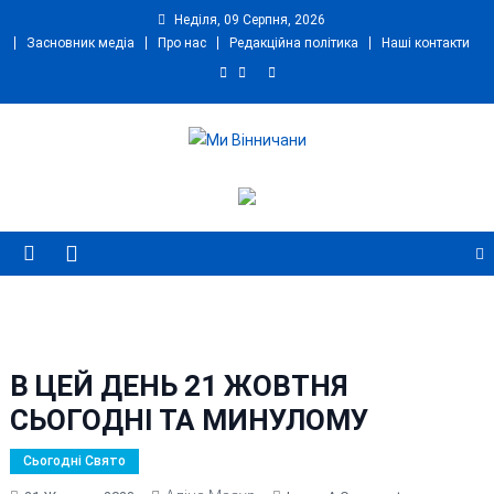
Skip
Неділя, 09 Серпня, 2026
to
Засновник медіа
Про нас
Редакційна політика
Наші контакти
content
Ми Вінничани
Незалежний інформаційний портал Вінничини
В ЦЕЙ ДЕНЬ 21 ЖОВТНЯ
СЬОГОДНІ ТА МИНУЛОМУ
Сьогодні Свято