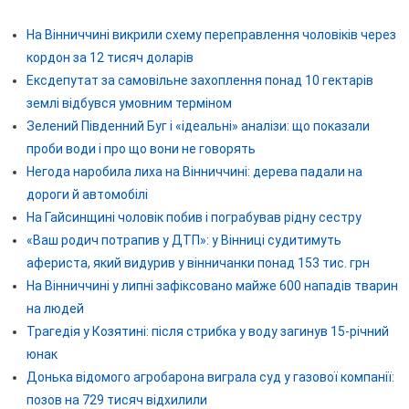
На Вінниччині викрили схему переправлення чоловіків через
кордон за 12 тисяч доларів
Ексдепутат за самовільне захоплення понад 10 гектарів
землі відбувся умовним терміном
Зелений Південний Буг і «ідеальні» аналізи: що показали
проби води і про що вони не говорять
Негода наробила лиха на Вінниччині: дерева падали на
дороги й автомобілі
На Гайсинщині чоловік побив і пограбував рідну сестру
«Ваш родич потрапив у ДТП»: у Вінниці судитимуть
афериста, який видурив у вінничанки понад 153 тис. грн
На Вінниччині у липні зафіксовано майже 600 нападів тварин
на людей
Трагедія у Козятині: після стрибка у воду загинув 15-річний
юнак
Донька відомого агробарона виграла суд у газової компанії:
позов на 729 тисяч відхилили