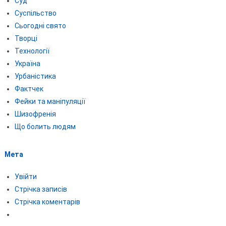
Суд
Суспільство
Сьогодні свято
Творці
Технології
Україна
Урбаністика
Фактчек
Фейки та маніпуляції
Шизофренія
Що болить людям
Мета
Увійти
Стрічка записів
Стрічка коментарів