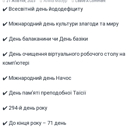
Аліна Мазур
On
21 Жовтня, 2023
Leave A Comment
В
✔️ Всесвітній день йододефіциту
ЦЕЙ
ДЕНЬ
✔️ Міжнародний день культури злагоди та миру
21
ЖОВТНЯ
✔️ День балаканини чи День базіки
СЬОГОДНІ
ТА
✔️ День очищення віртуального робочого столу на
МИНУЛОМУ
комп’ютері
✔️ Міжнародний день Начос
✔️ День пам’яті преподобної Таїсiї
✔️ 294-й день року
✔️ До кінця року – 71 день