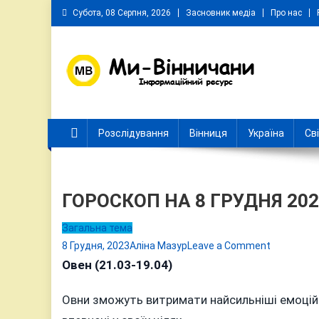
Skip
Субота, 08 Серпня, 2026
Засновник медіа
Про нас
to
content
Ми Вінничани
Незалежний інформаційний портал Вінничини
Розслідування
Вінниця
Україна
Св
ГОРОСКОП НА 8 ГРУДНЯ 202
Загальна тема
on
8 Грудня, 2023
Аліна Мазур
Leave a Comment
ГОРОСКО
Овен (21.03-19.04)
НА
Овни зможуть витримати найсильніші емоційн
8
ГРУДНЯ