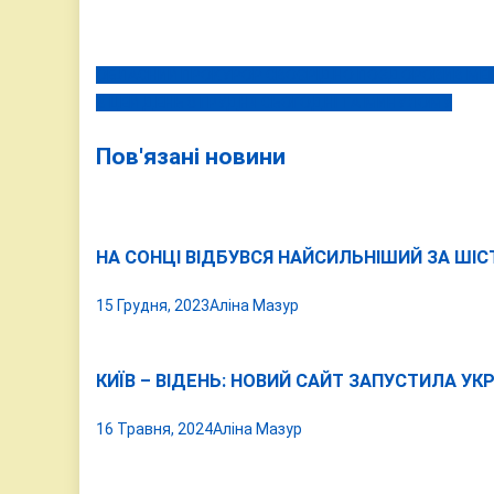
ОБЛАСНИЙ ПРОКУРОР СВОЄРІДНО ПОЗДОРОВИВ МЕР
Навігація
В ЦЕЙ ДЕНЬ 8 ГРУДНЯ СЬОГОДНІ ТА МИНУЛОМУ
записів
Пов'язані новини
НА СОНЦІ ВІДБУВСЯ НАЙСИЛЬНІШИЙ ЗА ШІС
15 Грудня, 2023
Аліна Мазур
КИЇВ – ВІДЕНЬ: НОВИЙ САЙТ ЗАПУСТИЛА УК
16 Травня, 2024
Аліна Мазур