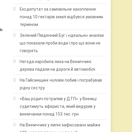
Ексдепутат за самовільне захоплення
понад 10 гектарів землі відбувся умовним
терміном
нь
Зелений Південний Буг і «ідеальні» аналізи:
що показали проби води і про що вони не
говорять
Негода наробила лиха на Вінниччині:
дерева падали на дороги й автомобілі
На Гайсинщині чоловік побив і пограбував
рідну сестру
«Ваш родич потрапив у ДТП»: у Вінниці
судитимуть афериста, який видурив у
вінничанки понад 153 тис. грн
На Вінниччині у липні зафіксовано майже