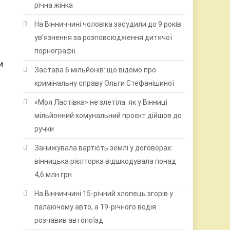
річна жінка
На Вінниччині чоловіка засудили до 9 років
ув’язнення за розповсюдження дитячої
порнографії
и
Застава 6 мільйонів: що відомо про
кримінальну справу Ольги Стефанішиної
«Моя Ластівка» не злетіла: як у Вінниці
мільйонний комунальний проєкт дійшов до
ручки
Занижувала вартість землі у договорах:
вінницька рієлторка відшкодувала понад
4,6 млн грн
На Вінниччині 15-річний хлопець згорів у
палаючому авто, а 19-річного водія
розчавив автопоїзд