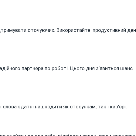
ідтримувати оточуючих. Використайте продуктивний де
адійного партнера по роботі. Цього дня з’явиться шанс
слова здатні нашкодити як стосункам, так і кар’єрі.
о знайти час для себе: відвідати салон краси, виставку