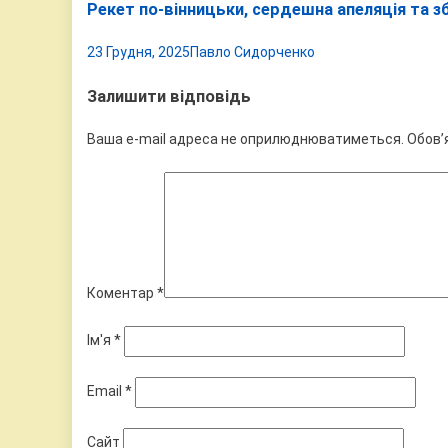
Рекет по-вінницьки, сердешна апеляція та 
23 Грудня, 2025
Павло Сидорченко
Залишити відповідь
Ваша e-mail адреса не оприлюднюватиметься.
Обов’
Коментар
*
Ім'я
*
Email
*
Сайт