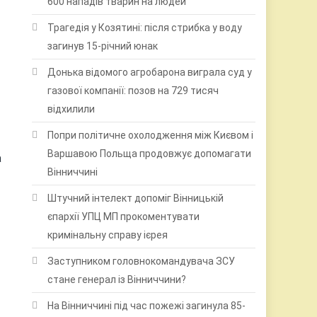
600 нападів тварин на людей
Трагедія у Козятині: після стрибка у воду
загинув 15-річний юнак
Донька відомого агробарона виграла суд у
газової компанії: позов на 729 тисяч
відхилили
Попри політичне охолодження між Києвом і
Варшавою Польща продовжує допомагати
а
Вінниччині
Штучний інтелект допоміг Вінницькій
єпархії УПЦ МП прокоментувати
кримінальну справу ієрея
Заступником головнокомандувача ЗСУ
стане генерал із Вінниччини?
На Вінниччині під час пожежі загинула 85-