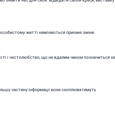
 особистому житті намічаються приємні зміни.
сті і честолюбство, що не вдалим чином позначиться н
більшу частину інформації вони схоплюватимуть