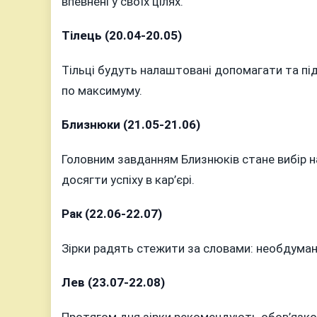
впевнені у своїх цілях.
2023
РОКУ
Тілець (20.04-20.05)
Тільці будуть налаштовані допомагати та п
по максимуму.
Близнюки (21.05-21.06)
Головним завданням Близнюків стане вибір н
досягти успіху в кар’єрі.
Рак (22.06-22.07)
Зірки радять стежити за словами: необдумані 
Лев (23.07-22.08)
Протягом дня зірки рекомендують обов’язков