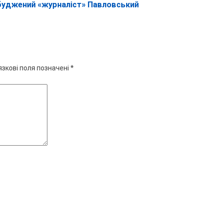
збуджений «журналіст» Павловський
язкові поля позначені
*